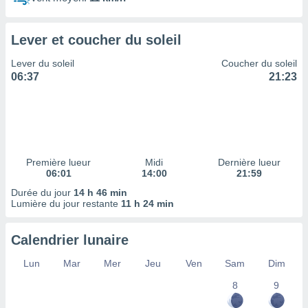
ires
ons le
ent des
Lever et coucher du soleil
es
 :
Lever du soleil
Coucher du soleil
et/ou
06:37
21:23
 à des
ions sur
eil,
des
limitées
Première lueur
Midi
Dernière lueur
nner la
06:01
14:00
21:59
, créer
ils pour
Durée du jour
14 h 46 min
ité
Lumière du jour restante
11 h 24 min
lisée,
des
Calendrier lunaire
our
nner des
Lun
Mar
Mer
Jeu
Ven
Sam
Dim
és
lisées,
8
9
s profils
enus