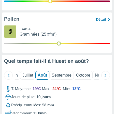
nées
lles sur
d'un
égitime,
Pollen
Détail
vous
vous
Faible
 Pour ce
Graminées (25 #/m³)
ous
etirer
ement
 opposer
Quel temps fait-il à Huest en
août
?
ement
nées à
ment en
Mai
Juin
Juillet
Août
Septembre
Octobre
Novembre
 sur «
res
» ou
e
T. Moyenne:
19°C
Max.:
24°C
Mín:
13°C
que de
kies
Jours de pluie:
10
jours
ite web.
Précip. cumulées:
58 mm
t nos
Vent moyen:
11 km/h