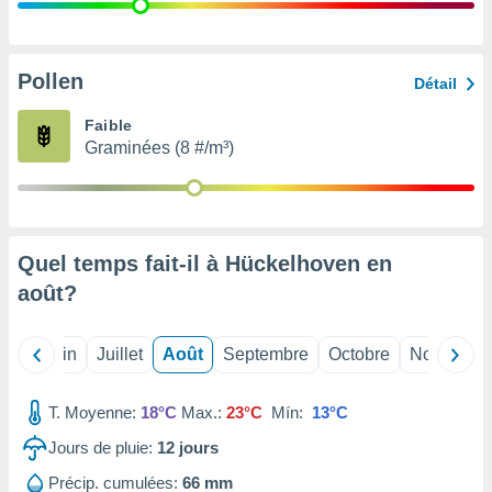
nées
lles sur
d'un
égitime,
Pollen
Détail
vous
vous
Faible
 Pour ce
Graminées (8 #/m³)
ous
etirer
ement
 opposer
Quel temps fait-il à Hückelhoven en
ement
nées à
août
?
ment en
 sur «
res
» ou
Mai
Juin
Juillet
Août
Septembre
Octobre
Novembre
e
que de
kies
T. Moyenne:
18°C
Max.:
23°C
Mín:
13°C
ite web.
Jours de pluie:
12
jours
t nos
Précip. cumulées:
66 mm