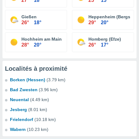
27°
18°
25°
15°
Gießen
Heppenheim (Bergstraß
26°
18°
29°
20°
Hochheim am Main
Homberg (Efze)
28°
20°
26°
17°
Localités à proximité
Borken (Hessen)
(3.79 km)
Bad Zwesten
(3.96 km)
Neuental
(4.49 km)
Jesberg
(8.01 km)
Frielendorf
(10.18 km)
Wabern
(10.23 km)