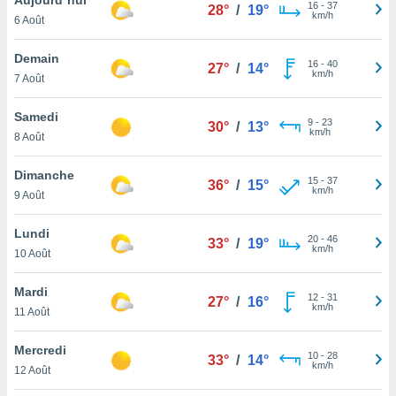
n «
16
-
37
28°
/
19°
km/h
6 Août
 et
r »,
cédez au
Demain
16
-
40
27°
/
14°
 et vous
km/h
7 Août
z
ation de
Samedi
9
-
23
30°
/
13°
km/h
8 Août
qu'ils
 nous ou
aires,
Dimanche
15
-
37
36°
/
15°
km/h
9 Août
nt de
t
Lundi
20
-
46
er le
33°
/
19°
km/h
10 Août
ement
te, ainsi
Mardi
12
-
31
27°
/
16°
km/h
per un
11 Août
écifique
us
Mercredi
10
-
28
de la
33°
/
14°
km/h
12 Août
 et du