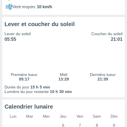
ires
ons le
Vent moyen:
10 km/h
ent des
es
 :
Lever et coucher du soleil
et/ou
Lever du soleil
Coucher du soleil
 à des
05:55
21:01
ions sur
eil,
des
limitées
nner la
, créer
Première lueur
Midi
Dernière lueur
ils pour
05:17
13:29
21:39
ité
Durée du jour
15 h 5 min
lisée,
Lumière du jour restante
10 h 30 min
des
our
nner des
Calendrier lunaire
és
lisées,
Lun
Mar
Mer
Jeu
Ven
Sam
Dim
s profils
6
7
8
9
enus