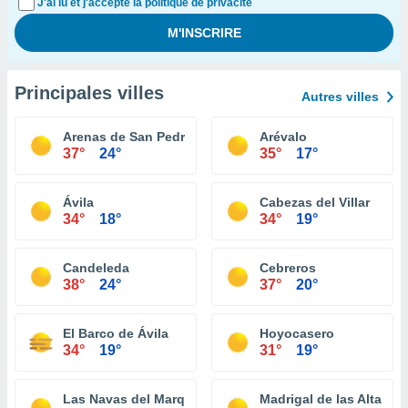
J'ai lu et j'accepte la politique de privacité
Principales villes
Autres villes
Arenas de San Pedro
Arévalo
37°
24°
35°
17°
Ávila
Cabezas del Villar
34°
18°
34°
19°
Candeleda
Cebreros
38°
24°
37°
20°
El Barco de Ávila
Hoyocasero
34°
19°
31°
19°
Las Navas del Marqués
Madrigal de las Altas To