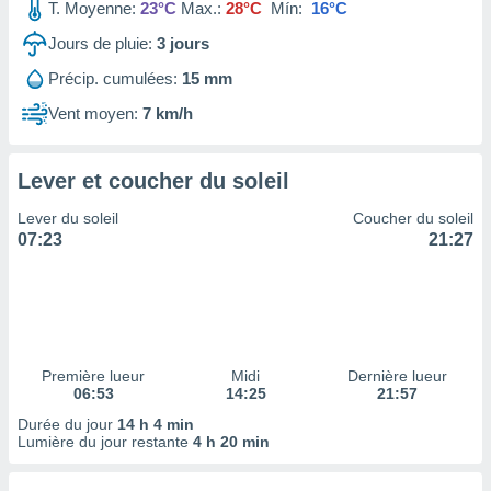
ires
T. Moyenne:
23°C
Max.:
28°C
Mín:
16°C
ons le
Jours de pluie:
3
jours
ent des
es
Précip. cumulées:
15 mm
 :
Vent moyen:
7 km/h
et/ou
 à des
ions sur
eil,
Lever et coucher du soleil
des
Lever du soleil
Coucher du soleil
limitées
07:23
21:27
nner la
, créer
ils pour
ité
lisée,
des
Première lueur
Midi
Dernière lueur
our
06:53
14:25
21:57
nner des
Durée du jour
14 h 4 min
és
Lumière du jour restante
4 h 20 min
lisées,
s profils
enus