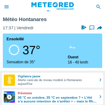
anares
Météo Hontanares
e
ntialité
17:37
Vendredi
...
enu de
o.com
Ensoleillé
o.com) a
37°
aré par
onnels
Ouest
arantir
Sensation de 35°
16
40 km/h
té des
ions
. Vous
Vigilance jaune
accéder
Alerte canicule de niveau modéré à Hontanares
e en
aujourd’hui
 les
Prévisions
s :
30 °C en octobre, 35 °C en septembre ? « L’été
n’a aucune intention de s’arrêter » – mais le Rhin
r les