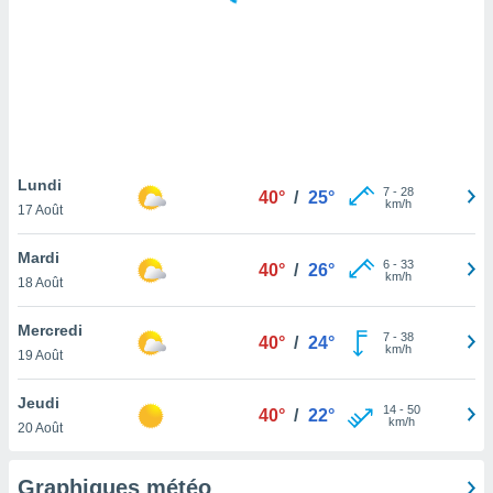
logies
e
s
tez pas
ation de
, vous
z à
à notre
Lundi
7
-
28
40°
/
25°
km/h
17 Août
.com.
 cas,
Mardi
6
-
33
us
40°
/
26°
km/h
18 Août
ns que
s
Mercredi
7
-
38
40°
/
24°
ires
km/h
19 Août
urer la
on sur le
Jeudi
14
-
50
 seront
40°
/
22°
km/h
20 Août
, et que
ies ne
as
Graphiques météo