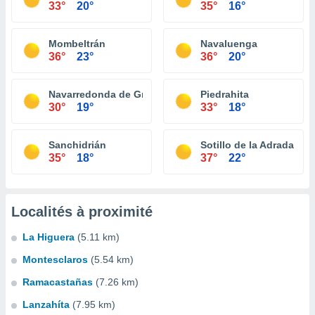
33°
20°
35°
16°
Mombeltrán
Navaluenga
36°
23°
36°
20°
Navarredonda de Gredos
Piedrahita
30°
19°
33°
18°
Sanchidrián
Sotillo de la Adrada
35°
18°
37°
22°
Localités à proximité
La Higuera
(5.11 km)
Montesclaros
(5.54 km)
Ramacastañas
(7.26 km)
Lanzahíta
(7.95 km)