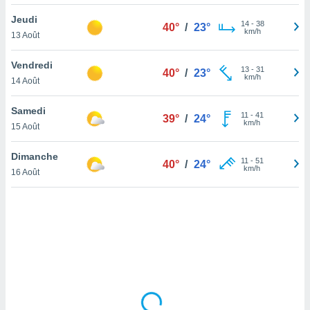
lisé en
Jeudi
 de
14
-
38
40°
/
23°
km/h
13 Août
. Vous
rouver
Vendredi
13
-
31
40°
/
23°
ations
km/h
14 Août
re
que de
Samedi
kies
11
-
41
39°
/
24°
km/h
15 Août
r votre
ement à
ment en
Dimanche
11
-
51
40°
/
24°
sur le
km/h
16 Août
res des
kies
le au
page de
te web.
MENT,
 les