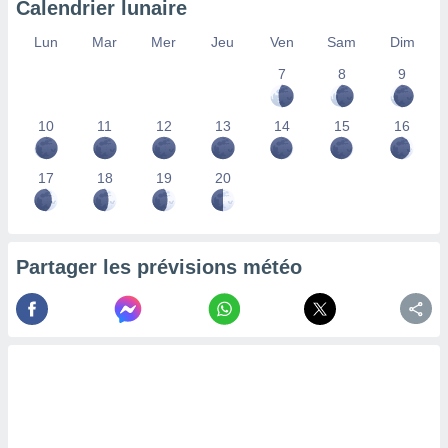
Calendrier lunaire
lisés,
des
Lun
Mar
Mer
Jeu
Ven
Sam
Dim
our
7
8
9
nner des
s
lisés,
10
11
12
13
14
15
16
la
ance des
s,
17
18
19
20
la
ance des
s,
dre les
Partager les prévisions météo
par le
ques ou
inaisons
ées
nt de
tes
,
er et
r les