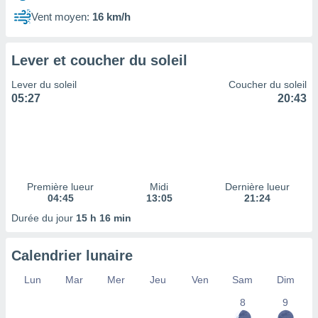
ires
ons le
Vent moyen:
16 km/h
ent des
es
 :
Lever et coucher du soleil
et/ou
Lever du soleil
Coucher du soleil
 à des
05:27
20:43
ions sur
eil,
des
limitées
nner la
, créer
Première lueur
Midi
Dernière lueur
ils pour
04:45
13:05
21:24
ité
Durée du jour
15 h 16 min
lisée,
des
our
Calendrier lunaire
nner des
és
Lun
Mar
Mer
Jeu
Ven
Sam
Dim
lisées,
8
9
s profils
enus