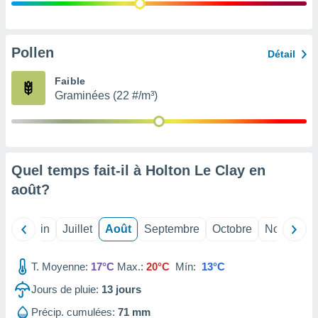
nées
lles sur
d'un
égitime,
Pollen
Détail
vous
vous
Faible
 Pour ce
Graminées (22 #/m³)
ous
etirer
ement
 opposer
Quel temps fait-il à Holton Le Clay en
ement
nées à
août
?
ment en
 sur «
res
» ou
Mai
Juin
Juillet
Août
Septembre
Octobre
Novembre
e
que de
kies
T. Moyenne:
17°C
Max.:
20°C
Mín:
13°C
ite web.
Jours de pluie:
13
jours
t nos
Précip. cumulées:
71 mm