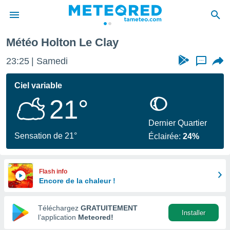
Météo Holton Le Clay
e
ntialité
23:25
Samedi
...
enu de
o.com
Ciel variable
o.com) a
21°
aré par
onnels
Dernier Quartier
arantir
Sensation de 21°
Éclairée:
24%
té des
ions
. Vous
accéder
Flash info
e en
Encore de la chaleur !
 les
Téléchargez
GRATUITEMENT
s :
Installer
l’application
Meteored!
r les