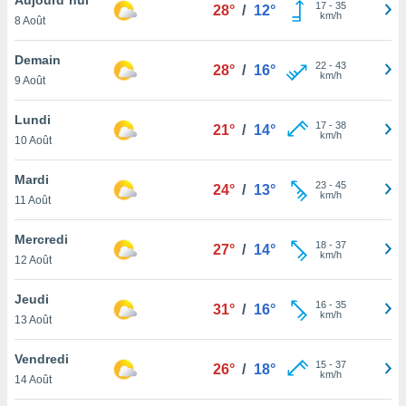
n «
17
-
35
28°
/
12°
km/h
8 Août
 et
r »,
cédez au
Demain
22
-
43
28°
/
16°
 et vous
km/h
9 Août
z
ation de
Lundi
17
-
38
21°
/
14°
km/h
10 Août
qu'ils
 nous ou
aires,
Mardi
23
-
45
24°
/
13°
km/h
11 Août
nt de
t
Mercredi
18
-
37
er le
27°
/
14°
km/h
12 Août
ement
te, ainsi
Jeudi
16
-
35
31°
/
16°
km/h
per un
13 Août
écifique
us
Vendredi
15
-
37
de la
26°
/
18°
km/h
14 Août
 et du