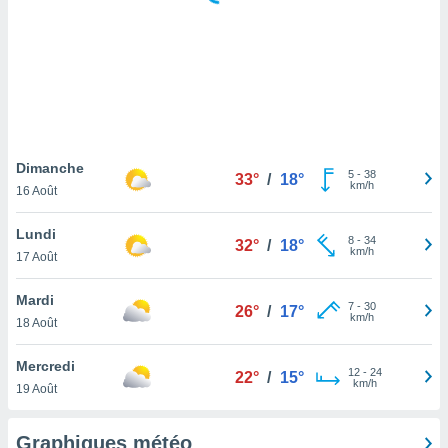
logies
e
s
tez pas
ation de
, vous
z à
à notre
Dimanche
5
-
38
33°
/
18°
km/h
16 Août
.com.
 cas,
Lundi
8
-
34
us
32°
/
18°
km/h
17 Août
ns que
s
Mardi
7
-
30
26°
/
17°
ires
km/h
18 Août
urer la
on sur le
Mercredi
12
-
24
 seront
22°
/
15°
km/h
19 Août
, et que
ies ne
as
Graphiques météo