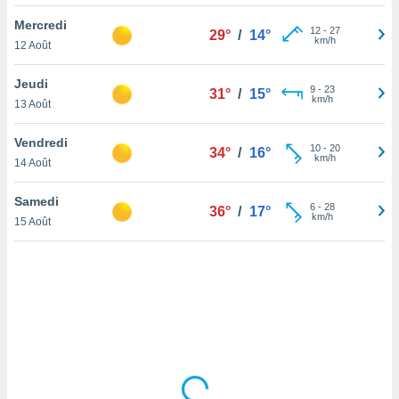
lisé en
Mercredi
 de
12
-
27
29°
/
14°
km/h
12 Août
. Vous
rouver
Jeudi
9
-
23
31°
/
15°
ations
km/h
13 Août
re
que de
Vendredi
kies
10
-
20
34°
/
16°
km/h
14 Août
r votre
ement à
ment en
Samedi
6
-
28
36°
/
17°
sur le
km/h
15 Août
res des
kies
le au
page de
te web.
MENT,
 les