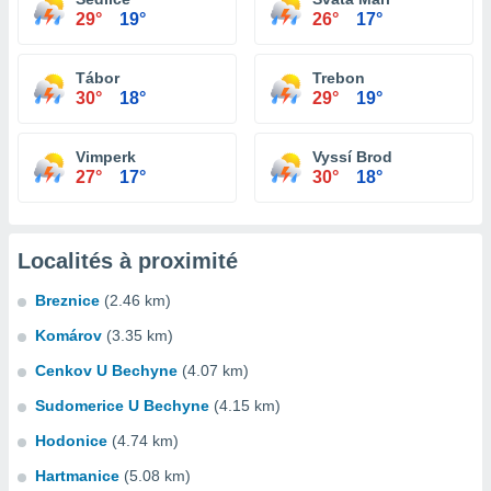
29°
19°
26°
17°
Tábor
Trebon
30°
18°
29°
19°
Vimperk
Vyssí Brod
27°
17°
30°
18°
Localités à proximité
Breznice
(2.46 km)
Komárov
(3.35 km)
Cenkov U Bechyne
(4.07 km)
Sudomerice U Bechyne
(4.15 km)
Hodonice
(4.74 km)
Hartmanice
(5.08 km)