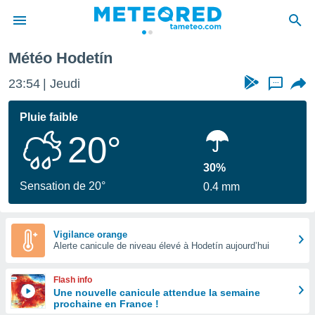
Météo Hodetín
e
ntialité
23:54
Jeudi
...
enu de
o.com
Pluie faible
o.com) a
20°
aré par
onnels
30%
arantir
Sensation de 20°
0.4 mm
té des
ions
. Vous
accéder
Vigilance orange
e en
Alerte canicule de niveau élevé à Hodetín aujourd’hui
 les
Flash info
s :
Une nouvelle canicule attendue la semaine
prochaine en France !
r les