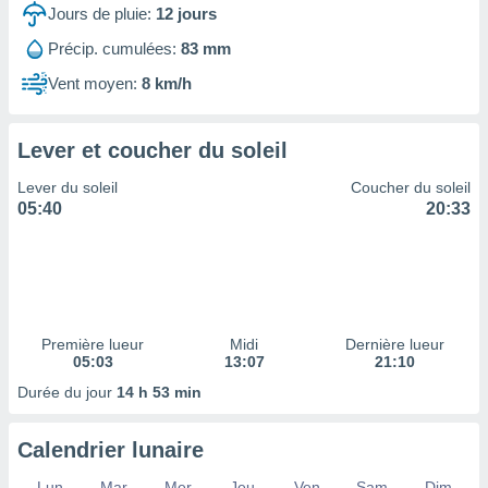
ires
Jours de pluie:
12
jours
ons le
ent des
Précip. cumulées:
83 mm
es
Vent moyen:
8 km/h
 :
et/ou
 à des
Lever et coucher du soleil
ions sur
eil,
Lever du soleil
Coucher du soleil
des
05:40
20:33
limitées
nner la
, créer
ils pour
ité
lisée,
Première lueur
Midi
Dernière lueur
05:03
13:07
21:10
des
our
Durée du jour
14 h 53 min
nner des
és
lisées,
Calendrier lunaire
s profils
enus
Lun
Mar
Mer
Jeu
Ven
Sam
Dim