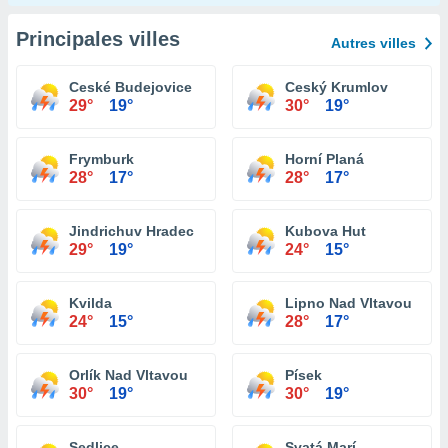
Principales villes
Autres villes
Ceské Budejovice
Ceský Krumlov
29°
19°
30°
19°
Frymburk
Horní Planá
28°
17°
28°
17°
Jindrichuv Hradec
Kubova Hut
29°
19°
24°
15°
Kvilda
Lipno Nad Vltavou
24°
15°
28°
17°
Orlík Nad Vltavou
Písek
30°
19°
30°
19°
Sedlice
Svatá Marí