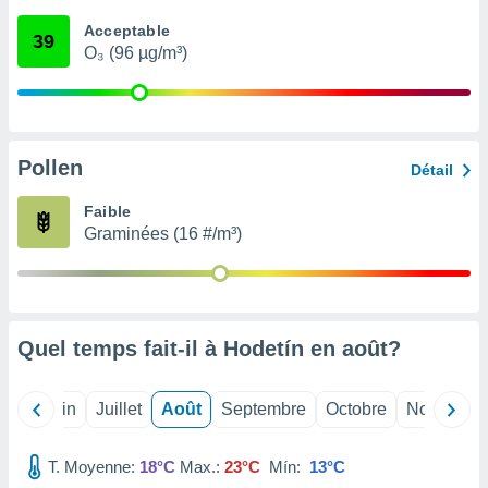
nées
Acceptable
lles sur
39
O₃ (96 µg/m³)
d'un
égitime,
vous
vous
 Pour ce
ous
Pollen
Détail
etirer
Faible
ement
Graminées (16 #/m³)
 opposer
ement
nées à
ment en
 sur «
res
» ou
Quel temps fait-il à Hodetín en
août
?
e
que de
kies
Mai
Juin
Juillet
Août
Septembre
Octobre
Novembre
ite web.
T. Moyenne:
18°C
Max.:
23°C
Mín:
13°C
t nos