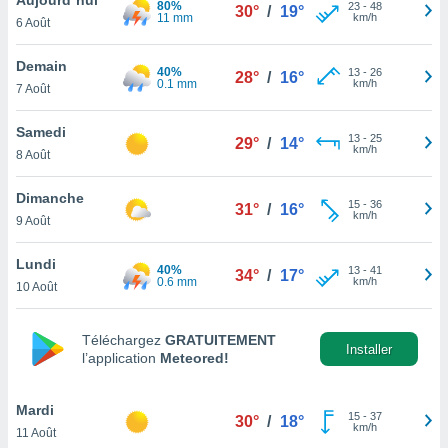
80%
n «
23
-
48
30°
/
19°
11 mm
km/h
6 Août
 et
r »,
cédez au
Demain
40%
13
-
26
28°
/
16°
 et vous
0.1 mm
km/h
7 Août
z
ation de
Samedi
13
-
25
29°
/
14°
km/h
8 Août
qu'ils
 nous ou
aires,
Dimanche
15
-
36
31°
/
16°
km/h
9 Août
nt de
t
Lundi
40%
13
-
41
er le
34°
/
17°
0.6 mm
km/h
10 Août
ement
te, ainsi
Téléchargez
GRATUITEMENT
per un
Installer
l’application
Meteored!
écifique
us
de la
Mardi
15
-
37
30°
/
18°
 et du
km/h
11 Août