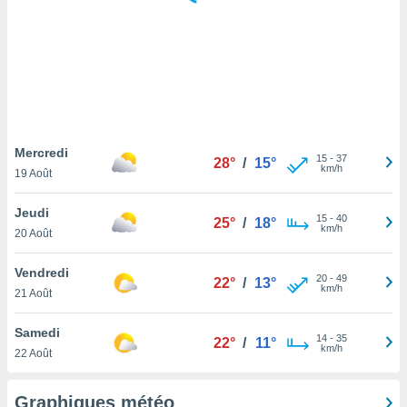
logies
e
s
tez pas
ation de
, vous
z à
à notre
Mercredi
15
-
37
28°
/
15°
km/h
19 Août
.com.
 cas,
Jeudi
15
-
40
us
25°
/
18°
km/h
20 Août
ns que
s
Vendredi
20
-
49
22°
/
13°
ires
km/h
21 Août
urer la
on sur le
Samedi
14
-
35
 seront
22°
/
11°
km/h
22 Août
, et que
ies ne
as
Graphiques météo