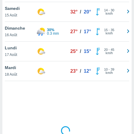
lisé en
Samedi
 de
14
-
30
32°
/
20°
km/h
15 Août
. Vous
rouver
Dimanche
30%
15
-
35
27°
/
17°
ations
0.3 mm
km/h
16 Août
re
que de
Lundi
kies
20
-
45
25°
/
15°
km/h
17 Août
r votre
ement à
ment en
Mardi
10
-
39
23°
/
12°
sur le
km/h
18 Août
res des
kies
le au
page de
te web.
MENT,
 les