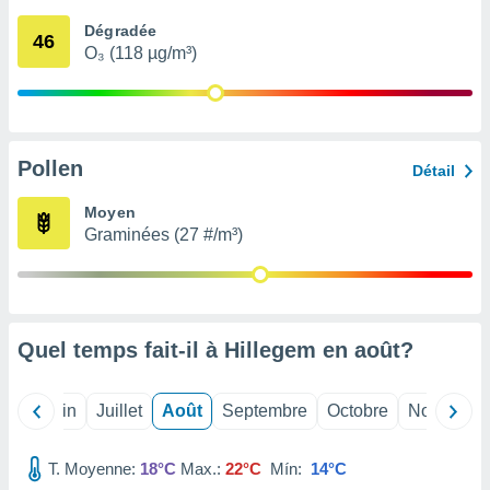
nées
Dégradée
lles sur
46
O₃ (118 µg/m³)
d'un
égitime,
vous
vous
 Pour ce
ous
Pollen
Détail
etirer
Moyen
ement
Graminées (27 #/m³)
 opposer
ement
nées à
ment en
 sur «
res
» ou
Quel temps fait-il à Hillegem en
août
?
e
que de
kies
Mai
Juin
Juillet
Août
Septembre
Octobre
Novembre
ite web.
T. Moyenne:
18°C
Max.:
22°C
Mín:
14°C
t nos