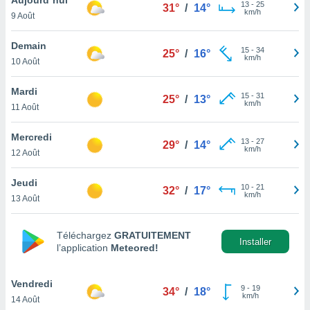
n «
13
-
25
31°
/
14°
km/h
9 Août
 et
r »,
cédez au
Demain
15
-
34
25°
/
16°
 et vous
km/h
10 Août
z
ation de
Mardi
15
-
31
25°
/
13°
km/h
11 Août
qu'ils
 nous ou
aires,
Mercredi
13
-
27
29°
/
14°
km/h
12 Août
nt de
t
Jeudi
10
-
21
er le
32°
/
17°
km/h
13 Août
ement
te, ainsi
Téléchargez
GRATUITEMENT
per un
Installer
l’application
Meteored!
écifique
us
de la
Vendredi
9
-
19
34°
/
18°
 et du
km/h
14 Août