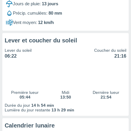
ires
Jours de pluie:
13
jours
ons le
ent des
Précip. cumulées:
80 mm
es
Vent moyen:
12 km/h
 :
et/ou
 à des
Lever et coucher du soleil
ions sur
eil,
Lever du soleil
Coucher du soleil
des
06:22
21:16
limitées
nner la
, créer
ils pour
ité
lisée,
Première lueur
Midi
Dernière lueur
05:44
13:50
21:54
des
our
Durée du jour
14 h 54 min
nner des
Lumière du jour restante
13 h 29 min
és
lisées,
Calendrier lunaire
s profils
enus