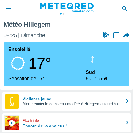
illegem
Météo Hillegem
e
ntialité
08:25
Dimanche
...
enu de
o.com
Ensoleillé
o.com) a
17°
aré par
onnels
Sud
arantir
Sensation de 17°
6
11 km/h
té des
ions
. Vous
accéder
Vigilance jaune
e en
Alerte canicule de niveau modéré à Hillegem aujourd’hui
 les
s :
Flash info
Encore de la chaleur !
r les