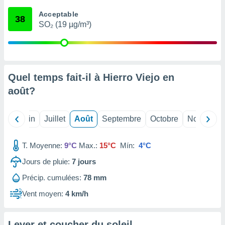
nées
Acceptable
lles sur
38
SO₂ (19 µg/m³)
d'un
égitime,
vous
vous
 Pour ce
ous
Quel temps fait-il à Hierro Viejo en
etirer
août
?
ement
 opposer
Mai
Juin
Juillet
Août
Septembre
Octobre
Novembre
ement
nées à
ment en
T. Moyenne:
9°C
Max.:
15°C
Mín:
4°C
 sur «
res
» ou
Jours de pluie:
7
jours
e
Précip. cumulées:
78 mm
que de
kies
Vent moyen:
4 km/h
ite web.
t nos
Lever et coucher du soleil