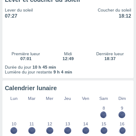
ires
ons le
Lever du soleil
Coucher du soleil
ent des
07:27
18:12
es
 :
et/ou
 à des
ions sur
eil,
Première lueur
Midi
Dernière lueur
des
07:01
12:49
18:37
limitées
Durée du jour
10 h 45 min
Lumière du jour restante
9 h 4 min
nner la
, créer
ils pour
Calendrier lunaire
ité
lisée,
Lun
Mar
Mer
Jeu
Ven
Sam
Dim
des
our
8
9
nner des
és
10
11
12
13
14
15
16
lisées,
s profils
enus