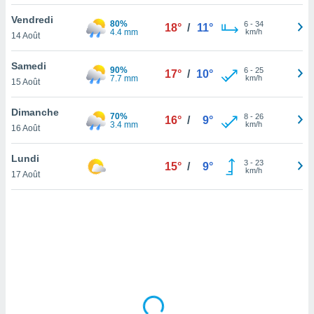
lisé en
Vendredi
 de
80%
6
-
34
18°
/
11°
4.4 mm
km/h
14 Août
. Vous
rouver
Samedi
90%
6
-
25
17°
/
10°
ations
7.7 mm
km/h
15 Août
re
que de
Dimanche
70%
kies
8
-
26
16°
/
9°
3.4 mm
km/h
16 Août
r votre
ement à
ment en
Lundi
3
-
23
15°
/
9°
sur le
km/h
17 Août
res des
kies
le au
page de
te web.
MENT,
 les