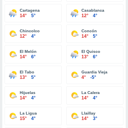
Cartagena
Casablanca
14°
5°
12°
4°
Chincolco
Concón
12°
4°
14°
5°
El Melón
El Quisco
14°
6°
13°
6°
El Tabo
Guardia Vieja
13°
5°
4°
-5°
Hijuelas
La Calera
14°
4°
14°
4°
La Ligua
Llaillay
15°
4°
14°
3°