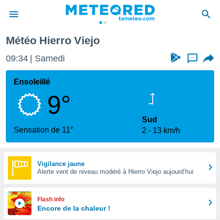
Météo Hierro Viejo
e
ntialité
09:34
Samedi
...
enu de
o.com
Ensoleillé
o.com) a
9°
aré par
onnels
Sud
arantir
Sensation de 11°
2
13 km/h
té des
ions
. Vous
accéder
Vigilance jaune
e en
Alerte vent de niveau modéré à Hierro Viejo aujourd’hui
 les
s :
Flash info
Encore de la chaleur !
r les