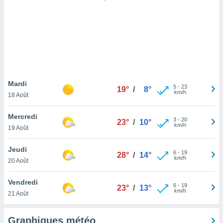
logies
e
s
tez pas
ation de
, vous
z à
à notre
Mardi
5
-
23
19°
/
8°
km/h
18 Août
.com.
 cas,
Mercredi
3
-
20
us
23°
/
10°
km/h
19 Août
ns que
s
Jeudi
6
-
19
28°
/
14°
ires
km/h
20 Août
urer la
on sur le
Vendredi
6
-
19
 seront
23°
/
13°
km/h
21 Août
, et que
ies ne
as
Graphiques météo