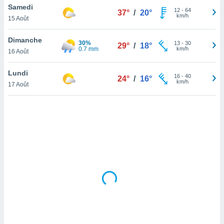
Samedi
lisé en
12
-
64
37°
/
20°
km/h
 de
15 Août
. Vous
rouver
Dimanche
30%
13
-
30
29°
/
18°
0.7 mm
km/h
16 Août
ations
re
Lundi
que de
16
-
40
24°
/
16°
km/h
kies
17 Août
r votre
ement à
ment en
sur le
res des
kies
le au
page de
te web.
MENT,
 les