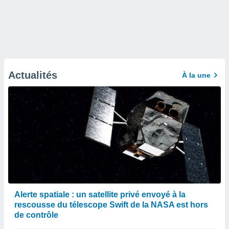
Actualités
À la une
Alerte spatiale : un satellite privé envoyé à la
rescousse du télescope Swift de la NASA est hors
de contrôle