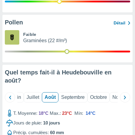
nées
lles sur
d'un
égitime,
Pollen
Détail
vous
vous
Faible
 Pour ce
Graminées (22 #/m³)
ous
etirer
ement
 opposer
Quel temps fait-il à Heudebouville en
ement
nées à
août
?
ment en
 sur «
res
» ou
Mai
Juin
Juillet
Août
Septembre
Octobre
Novembre
e
que de
kies
T. Moyenne:
18°C
Max.:
23°C
Mín:
14°C
ite web.
Jours de pluie:
10
jours
t nos
Précip. cumulées:
60 mm