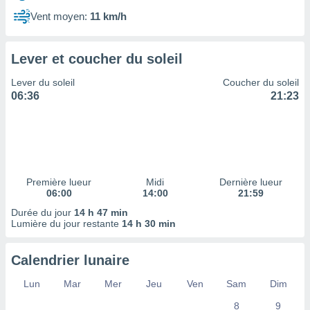
ires
ons le
Vent moyen:
11 km/h
ent des
es
 :
Lever et coucher du soleil
et/ou
Lever du soleil
Coucher du soleil
 à des
06:36
21:23
ions sur
eil,
des
limitées
nner la
, créer
Première lueur
Midi
Dernière lueur
ils pour
06:00
14:00
21:59
ité
Durée du jour
14 h 47 min
lisée,
Lumière du jour restante
14 h 30 min
des
our
nner des
Calendrier lunaire
és
lisées,
Lun
Mar
Mer
Jeu
Ven
Sam
Dim
s profils
8
9
enus