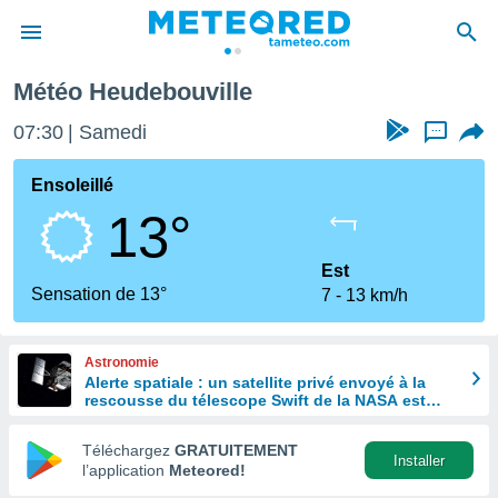
Météo Heudebouville
e
ntialité
07:30
Samedi
...
enu de
o.com
Ensoleillé
o.com) a
13°
aré par
onnels
Est
arantir
Sensation de 13°
7
13 km/h
té des
ions
. Vous
Astronomie
accéder
Alerte spatiale : un satellite privé envoyé à la
e en
rescousse du télescope Swift de la NASA est
 les
hors de contrôle
Téléchargez
GRATUITEMENT
s :
Installer
l’application
Meteored!
r les