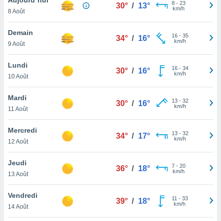
n «
8
-
23
30°
/
13°
km/h
8 Août
 et
r »,
cédez au
Demain
16
-
35
34°
/
16°
 et vous
km/h
9 Août
z
ation de
Lundi
16
-
34
30°
/
16°
km/h
10 Août
qu'ils
 nous ou
aires,
Mardi
13
-
32
30°
/
16°
km/h
11 Août
nt de
t
Mercredi
13
-
32
er le
34°
/
17°
km/h
12 Août
ement
te, ainsi
Jeudi
7
-
20
36°
/
18°
km/h
per un
13 Août
écifique
us
Vendredi
11
-
33
de la
39°
/
18°
km/h
14 Août
 et du