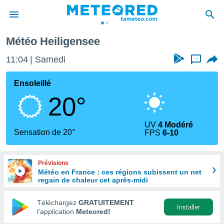
Météo Heiligensee
e
ntialité
11:04
Samedi
...
enu de
o.com
Ensoleillé
o.com) a
20°
aré par
onnels
UV
4 Modéré
arantir
Sensation de 20°
FPS
6-10
té des
ions
. Vous
Prévisions
accéder
Météo en France : ces régions subissent un net
e en
regain de chaleur cet après-midi
 les
Téléchargez
GRATUITEMENT
s :
Installer
l’application
Meteored!
r les