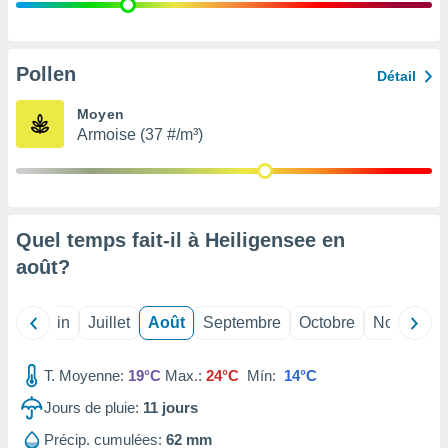
nées
lles sur
d'un
égitime,
Pollen
Détail
vous
vous
Moyen
 Pour ce
Armoise (37 #/m³)
ous
etirer
ement
 opposer
Quel temps fait-il à Heiligensee en
ement
nées à
août
?
ment en
 sur «
res
» ou
Mai
Juin
Juillet
Août
Septembre
Octobre
Novembre
e
que de
kies
T. Moyenne:
19°C
Max.:
24°C
Mín:
14°C
ite web.
Jours de pluie:
11
jours
t nos
Précip. cumulées:
62 mm