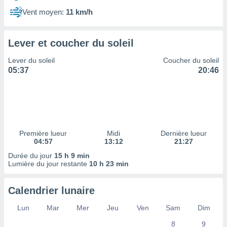
ires
ons le
Vent moyen:
11 km/h
ent des
es
 :
Lever et coucher du soleil
et/ou
Lever du soleil
Coucher du soleil
 à des
05:37
20:46
ions sur
eil,
des
limitées
nner la
, créer
Première lueur
Midi
Dernière lueur
ils pour
04:57
13:12
21:27
ité
Durée du jour
15 h 9 min
lisée,
Lumière du jour restante
10 h 23 min
des
our
nner des
Calendrier lunaire
és
lisées,
Lun
Mar
Mer
Jeu
Ven
Sam
Dim
s profils
8
9
enus