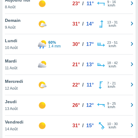
n «
9
-
16
23°
/
11°
km/h
8 Août
 et
r »,
cédez au
Demain
13
-
31
31°
/
14°
 et vous
km/h
9 Août
z
ation de
Lundi
60%
23
-
51
30°
/
17°
1.4 mm
km/h
10 Août
qu'ils
 nous ou
aires,
Mardi
18
-
42
21°
/
13°
km/h
11 Août
nt de
t
Mercredi
7
-
21
er le
22°
/
11°
km/h
12 Août
ement
te, ainsi
Jeudi
9
-
25
26°
/
12°
km/h
per un
13 Août
écifique
us
Vendredi
10
-
30
de la
31°
/
15°
km/h
14 Août
 et du