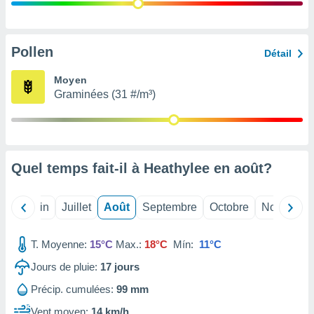
nées
lles sur
d'un
égitime,
Pollen
Détail
vous
vous
Moyen
 Pour ce
Graminées (31 #/m³)
ous
etirer
ement
 opposer
Quel temps fait-il à Heathylee en
août
?
ement
nées à
ment en
Mai
Juin
Juillet
Août
Septembre
Octobre
Novembre
 sur «
res
» ou
e
T. Moyenne:
15°C
Max.:
18°C
Mín:
11°C
que de
kies
Jours de pluie:
17
jours
ite web.
Précip. cumulées:
99 mm
t nos
Vent moyen:
14 km/h