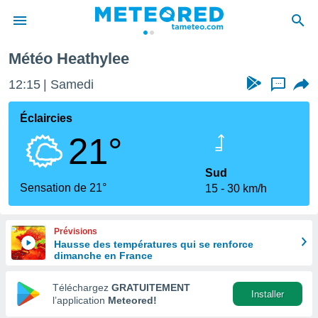
Météo Heathylee
e
ntialité
12:15
Samedi
...
enu de
o.com
Éclaircies
o.com) a
21°
aré par
onnels
Sud
arantir
Sensation de 21°
15
30 km/h
té des
ions
. Vous
Prévisions
accéder
Hausse des températures qui se renforce
e en
dimanche en France
 les
Téléchargez
GRATUITEMENT
s :
Installer
l’application
Meteored!
r les