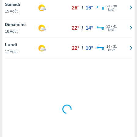
Samedi
lisé en
21
-
38
26°
/
16°
km/h
 de
15 Août
. Vous
rouver
Dimanche
22
-
41
22°
/
14°
km/h
16 Août
ations
re
Lundi
que de
14
-
31
22°
/
10°
km/h
kies
17 Août
r votre
ement à
ment en
sur le
res des
kies
le au
page de
te web.
MENT,
 les