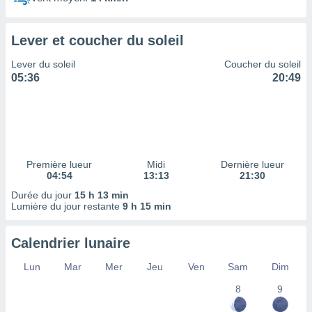
ires
ons le
ent des
Lever et coucher du soleil
es
 :
Lever du soleil
Coucher du soleil
et/ou
05:36
20:49
 à des
ions sur
eil,
des
limitées
Première lueur
Midi
Dernière lueur
nner la
04:54
13:13
21:30
, créer
ils pour
Durée du jour
15 h 13 min
ité
Lumière du jour restante
9 h 15 min
lisée,
des
Calendrier lunaire
our
nner des
Lun
Mar
Mer
Jeu
Ven
Sam
Dim
és
lisées,
8
9
s profils
enus