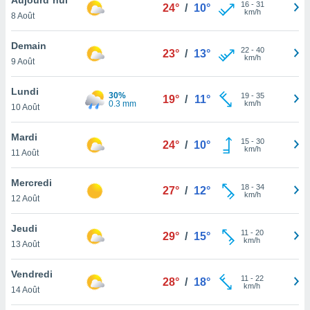
n «
16
-
31
24°
/
10°
km/h
8 Août
 et
r »,
cédez au
Demain
22
-
40
23°
/
13°
 et vous
km/h
9 Août
z
ation de
Lundi
30%
19
-
35
19°
/
11°
0.3 mm
km/h
10 Août
qu'ils
 nous ou
aires,
Mardi
15
-
30
24°
/
10°
km/h
11 Août
nt de
t
Mercredi
18
-
34
er le
27°
/
12°
km/h
12 Août
ement
te, ainsi
Jeudi
11
-
20
29°
/
15°
km/h
per un
13 Août
écifique
us
Vendredi
11
-
22
de la
28°
/
18°
km/h
14 Août
 et du