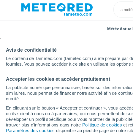
Météo
Actual
Avis de confidentialité
Le contenu de Tameteo.com (tameteo.com) a été préparé par des 
fournies. Vous pouvez accéder à ce site en utilisant les options 
Accepter les cookies et accéder gratuitement
Accueil
Pays-Bas
Province de Frise
Hantum
La publicité numérique personnalisée, basée sur des information
similaires, nous permet de financer notre activité afin de conti
Météo Hantum
qualité.
En cliquant sur le bouton « Accepter et continuer », vous accéde
21:13
Vendredi
qu'ils soient à nous ou à partenaires, qui nous permettent de sui
développer un profil spécifique pour vous montrer de la publicit
trouver plus d'informations dans notre
Politique de cookies
et re
Éclaircies
Paramètres des cookies
disponible au pied de page de notre si