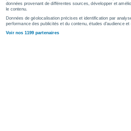
0.7 mm
données provenant de différentes sources, développer et amélior
le contenu.
22°
/
12°
24°
/
14°
19°
/
14°
Données de géolocalisation précises et identification par analys
performance des publicités et du contenu, études d’audience e
13
-
22
km/h
15
-
27
km/h
21
15
-
29
km/h
Voir nos 1199 partenaires
Météo Hantum aujourd´hui
, 7 août
Éclaircies
18°
17:00
T. ressentie
18°
Éclaircies
18°
18:00
T. ressentie
18°
Éclaircies
18°
19:00
T. ressentie
18°
Éclaircies
17°
20:00
T. ressentie
17°