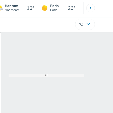
Hantum
Paris
Montpelli
16°
26°
Noardeast-Fryslân
Paris
Hérault
°C