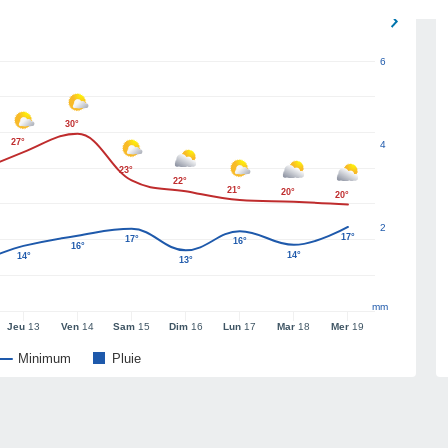
6
30°
27°
4
23°
22°
21°
20°
20°
2
17°
17°
16°
16°
14°
14°
13°
mm
Jeu
13
Ven
14
Sam
15
Dim
16
Lun
17
Mar
18
Mer
19
Minimum
Pluie