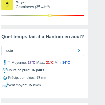
Moyen
Graminées (35 #/m³)
Quel temps fait-il à Hantum en
août
?
Août
T. Moyenne:
17°C
Max.:
21°C
Mín:
14°C
Jours de pluie:
16
jours
Précip. cumulées:
87 mm
Vent moyen:
15 km/h