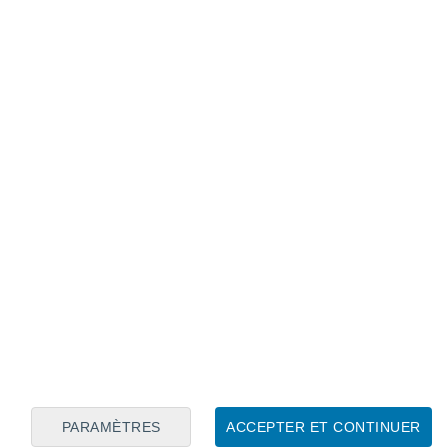
Calendrier lunaire
Lun
Mar
Mer
Jeu
Ven
Sam
Dim
7
8
9
10
11
12
13
14
15
16
17
18
19
20
PARAMÈTRES
ACCEPTER ET CONTINUER