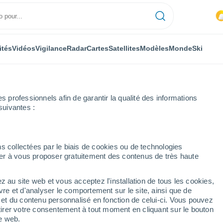
ités
Vidéos
Vigilance
Radar
Cartes
Satellites
Modèles
Monde
Ski
professionnels afin de garantir la qualité des informations
suivantes :
s collectées par le biais de cookies ou de technologies
nuer à vous proposer gratuitement des contenus de très haute
z au site web et vous acceptez l'installation de tous les cookies,
...
vre et d'analyser le comportement sur le site, ainsi que de
é et du contenu personnalisé en fonction de celui-ci. Vous pouvez
Heure par heure
tirer votre consentement à tout moment en cliquant sur le bouton
Intervalles nuageux dans les
te web.
prochaines heures