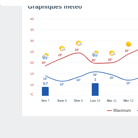
Graphiques météo
40
35
30
24°
24°
25
22°
20°
20°
20
19°
15
16°
15°
14°
1
14°
0.7
12°
12°
10
°C
Ven
7
Sam
8
Dim
9
Lun
10
Mar
11
Mer
12
Maximum