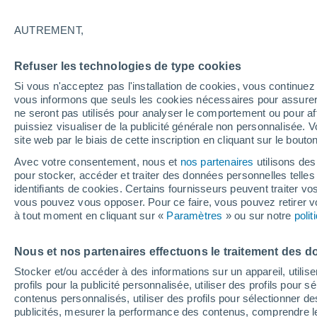
16°
AUTREMENT,
Ouest
Refuser les technologies de type cookies
Sensation de 16°
6
-
18 km/
Si vous n'acceptez pas l'installation de cookies, vous continu
vous informons que seuls les cookies nécessaires pour assurer la
ne seront pas utilisés pour analyser le comportement ou pour af
puissiez visualiser de la publicité générale non personnalisée. V
Actualité
site web par le biais de cette inscription en cliquant sur le bouto
Le réchauffement climatique modifie le goût 
nos aliments
Avec votre consentement, nous et
nos partenaires
utilisons des
pour stocker, accéder et traiter des données personnelles telles 
Météo 1 - 7 jours
Heure par heure
Actualité
Carte
identifiants de cookies. Certains fournisseurs peuvent traiter vo
vous pouvez vous opposer. Pour ce faire, vous pouvez retirer
à tout moment en cliquant sur «
Paramètres
» ou sur notre
poli
Demain
Dimanche
Aujourd´hui
Nous et nos partenaires effectuons le traitement des d
8 Août
9 Août
7 Août
Stocker et/ou accéder à des informations sur un appareil, utilise
profils pour la publicité personnalisée, utiliser des profils pour 
contenus personnalisés, utiliser des profils pour sélectionner
publicités, mesurer la performance des contenus, comprendre le
60%