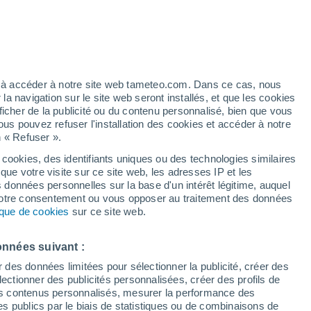
h
ez à accéder à notre site web tameteo.com. Dans ce cas, nous
 navigation sur le site web seront installés, et que les cookies
ficher de la publicité ou du contenu personnalisé, bien que vous
ous pouvez refuser l'installation des cookies et accéder à notre
n « Refuser ».
de
 cookies, des identifiants uniques ou des technologies similaires
que votre visite sur ce site web, les adresses IP et les
 de couverture nuageuse
Radar de pluie
Satellites
Modèles
s données personnelles sur la base d'un intérêt légitime, auquel
 votre consentement ou vous opposer au traitement des données
tique de cookies
sur ce site web.
Lundi
Mardi
Mercredi
Jeudi
onnées suivant :
10 Août
11 Août
12 Août
13 Août
r des données limitées pour sélectionner la publicité, créer des
sélectionner des publicités personnalisées, créer des profils de
 des contenus personnalisés, mesurer la performance des
s publics par le biais de statistiques ou de combinaisons de
40%