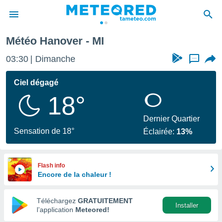
Météo Hanover - MI
e
ntialité
03:30
Dimanche
...
enu de
o.com
Ciel dégagé
o.com) a
18°
aré par
onnels
Dernier Quartier
arantir
Sensation de 18°
Éclairée:
13%
té des
ions
. Vous
accéder
Flash info
e en
Encore de la chaleur !
 les
Téléchargez
GRATUITEMENT
s :
Installer
l’application
Meteored!
r les