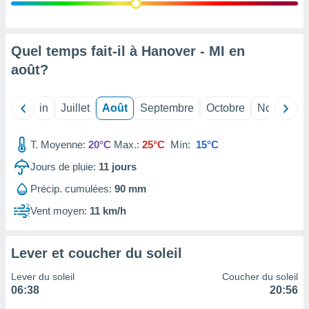
nées
lles sur
d'un
égitime,
Quel temps fait-il à Hanover - MI en
vous
août
?
vous
 Pour ce
ous
Mai
Juin
Juillet
Août
Septembre
Octobre
Novembre
etirer
ement
T. Moyenne:
20°C
Max.:
25°C
Mín:
15°C
 opposer
ement
Jours de pluie:
11
jours
nées à
Précip. cumulées:
90 mm
ment en
 sur «
Vent moyen:
11 km/h
res
» ou
e
que de
Lever et coucher du soleil
kies
ite web.
Lever du soleil
Coucher du soleil
06:38
20:56
t nos