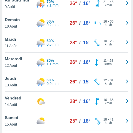
70%
n «
21
-
46
26°
/
16°
7.1 mm
km/h
9 Août
 et
r »,
cédez au
Demain
50%
16
-
36
26°
/
18°
 et vous
0.2 mm
km/h
10 Août
z
ation de
Mardi
60%
10
-
25
28°
/
15°
0.5 mm
km/h
11 Août
qu'ils
 nous ou
aires,
Mercredi
80%
11
-
28
26°
/
16°
1.1 mm
km/h
12 Août
nt de
t
Jeudi
60%
12
-
31
er le
26°
/
15°
0.9 mm
km/h
13 Août
ement
te, ainsi
Vendredi
16
-
38
28°
/
16°
km/h
per un
14 Août
écifique
us
Samedi
18
-
41
de la
25°
/
18°
km/h
15 Août
 et du