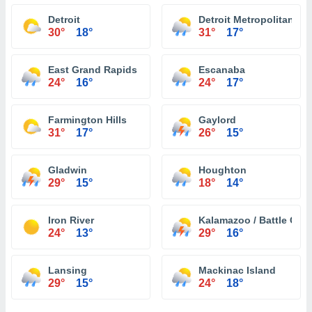
Detroit
Detroit Metropolitan Wa
30°
18°
31°
17°
East Grand Rapids
Escanaba
24°
16°
24°
17°
Farmington Hills
Gaylord
31°
17°
26°
15°
Gladwin
Houghton
29°
15°
18°
14°
Iron River
Kalamazoo / Battle Creek
24°
13°
29°
16°
Lansing
Mackinac Island
29°
15°
24°
18°