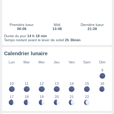
ires
ons le
ent des
es
 :
Première lueur
Midi
Dernière lueur
et/ou
06:06
13:48
21:28
 à des
Durée du jour
14 h 18 min
ions sur
Temps restant avant le lever de soleil
2h 36min
eil,
des
limitées
Calendrier lunaire
nner la
Lun
Mar
Mer
Jeu
Ven
Sam
Dim
, créer
ils pour
9
ité
lisée,
10
11
12
13
14
15
16
des
our
nner des
17
18
19
20
21
22
és
lisées,
s profils
enus