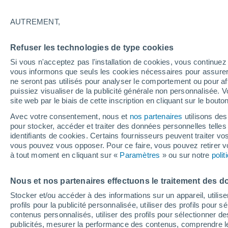
21°
AUTREMENT,
UV
3 Mod
Refuser les technologies de type cookies
Sensation de 21°
FPS
6-10
Si vous n'acceptez pas l'installation de cookies, vous continu
vous informons que seuls les cookies nécessaires pour assurer la
ne seront pas utilisés pour analyser le comportement ou pour af
puissiez visualiser de la publicité générale non personnalisée. V
Prévisions
site web par le biais de cette inscription en cliquant sur le bouto
Météo en France : ces régions subissent un n
regain de chaleur cet après-midi
Avec votre consentement, nous et
nos partenaires
utilisons des
pour stocker, accéder et traiter des données personnelles telles 
Météo 1 - 7 jours
Heure par heure
Actualité
Carte
identifiants de cookies. Certains fournisseurs peuvent traiter vo
vous pouvez vous opposer. Pour ce faire, vous pouvez retirer
à tout moment en cliquant sur «
Paramètres
» ou sur notre
poli
Demain
Lundi
Aujourd´hui
Nous et nos partenaires effectuons le traitement des d
9 Août
10 Août
8 Août
Stocker et/ou accéder à des informations sur un appareil, utilise
profils pour la publicité personnalisée, utiliser des profils pour 
contenus personnalisés, utiliser des profils pour sélectionner
publicités, mesurer la performance des contenus, comprendre le