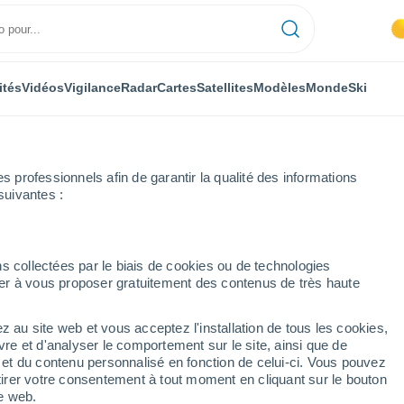
ités
Vidéos
Vigilance
Radar
Cartes
Satellites
Modèles
Monde
Ski
professionnels afin de garantir la qualité des informations
suivantes :
entale
Hamme
s collectées par le biais de cookies ou de technologies
nuer à vous proposer gratuitement des contenus de très haute
Orientale)
z au site web et vous acceptez l'installation de tous les cookies,
...
vre et d'analyser le comportement sur le site, ainsi que de
é et du contenu personnalisé en fonction de celui-ci. Vous pouvez
Heure par heure
tirer votre consentement à tout moment en cliquant sur le bouton
Intervalles nuageux dans les
te web.
prochaines heures