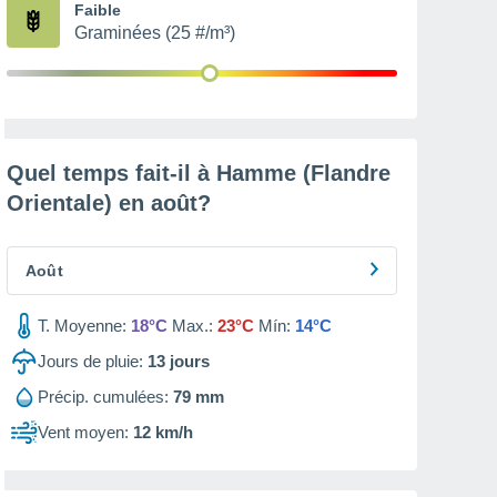
Faible
Graminées (25 #/m³)
Quel temps fait-il à Hamme (Flandre
Orientale) en
août
?
Août
T. Moyenne:
18°C
Max.:
23°C
Mín:
14°C
Jours de pluie:
13
jours
Précip. cumulées:
79 mm
Vent moyen:
12 km/h