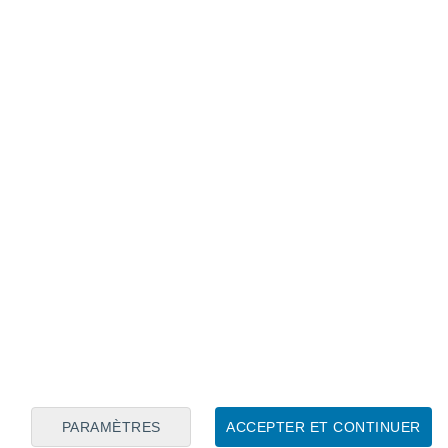
Calendrier lunaire
Lun
Mar
Mer
Jeu
Ven
Sam
Dim
8
9
10
11
12
13
14
15
16
17
18
19
20
21
PARAMÈTRES
ACCEPTER ET CONTINUER