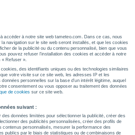
éré
ez à accéder à notre site web tameteo.com. Dans ce cas, nous
 navigation sur le site web seront installés, et que les cookies
ficher de la publicité ou du contenu personnalisé, bien que vous
ous pouvez refuser l'installation des cookies et accéder à notre
n « Refuser ».
et
 cookies, des identifiants uniques ou des technologies similaires
que votre visite sur ce site web, les adresses IP et les
 de couverture nuageuse
Radar de pluie
Satellites
Modèles
s données personnelles sur la base d'un intérêt légitime, auquel
 votre consentement ou vous opposer au traitement des données
tique de cookies
sur ce site web.
Mardi
Mercredi
Jeudi
Vendredi
onnées suivant :
11 Août
12 Août
13 Août
14 Août
r des données limitées pour sélectionner la publicité, créer des
sélectionner des publicités personnalisées, créer des profils de
 des contenus personnalisés, mesurer la performance des
s publics par le biais de statistiques ou de combinaisons de