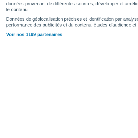
données provenant de différentes sources, développer et amélior
le contenu.
31°
/
15°
26°
/
16°
27°
/
13°
Données de géolocalisation précises et identification par analys
performance des publicités et du contenu, études d’audience e
10
-
22
km/h
17
-
38
km/h
12
9
-
25
km/h
Voir nos 1199 partenaires
Météo Hamme aujourd´hui
, 8 août
Ensoleillé
21°
11:00
T. ressentie
21°
Éclaircies
23°
12:00
T. ressentie
25°
Ensoleillé
24°
13:00
T. ressentie
25°
Ensoleillé
24°
14:00
T. ressentie
25°