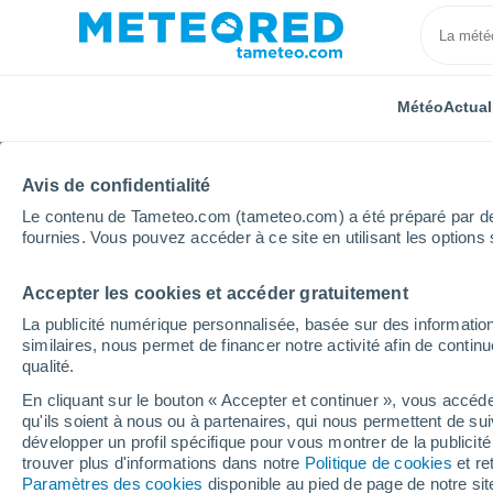
Météo
Actual
Avis de confidentialité
Le contenu de Tameteo.com (tameteo.com) a été préparé par des 
fournies. Vous pouvez accéder à ce site en utilisant les options 
Accepter les cookies et accéder gratuitement
Accueil
Belgique
Région Flamande
Flandre Ori
La publicité numérique personnalisée, basée sur des information
similaires, nous permet de financer notre activité afin de conti
Météo Hamme (Flandre 
qualité.
En cliquant sur le bouton « Accepter et continuer », vous accéde
10:43
Samedi
qu'ils soient à nous ou à partenaires, qui nous permettent de sui
développer un profil spécifique pour vous montrer de la publicit
trouver plus d'informations dans notre
Politique de cookies
et re
Ensoleillé
Paramètres des cookies
disponible au pied de page de notre si