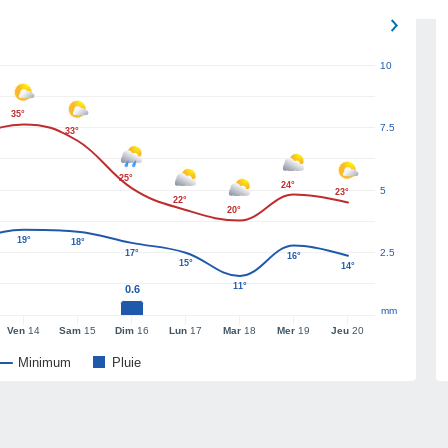
10
35°
7.5
33°
25°
24°
5
23°
22°
20°
19°
18°
2.5
17°
16°
15°
14°
11°
0.6
mm
Ven
14
Sam
15
Dim
16
Lun
17
Mar
18
Mer
19
Jeu
20
Minimum
Pluie