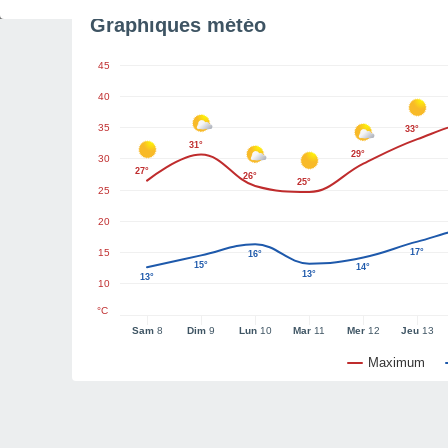
Graphiques météo
45
40
35
33°
31°
29°
30
27°
26°
25°
25
20
15
17°
16°
15°
14°
13°
13°
10
°C
Sam
8
Dim
9
Lun
10
Mar
11
Mer
12
Jeu
13
Maximum