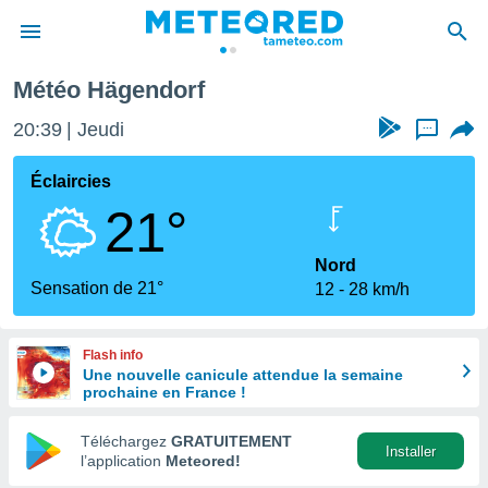
Météo Hägendorf
e
ntialité
20:39
Jeudi
...
enu de
o.com
Éclaircies
o.com) a
21°
aré par
onnels
Nord
arantir
Sensation de 21°
12
28 km/h
té des
ions
. Vous
Flash info
accéder
Une nouvelle canicule attendue la semaine
e en
prochaine en France !
 les
Téléchargez
GRATUITEMENT
s :
Installer
l’application
Meteored!
r les