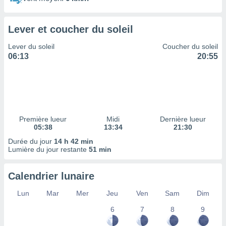
ires
ons le
ent des
Lever et coucher du soleil
es
 :
Lever du soleil
Coucher du soleil
et/ou
06:13
20:55
 à des
ions sur
eil,
des
limitées
Première lueur
Midi
Dernière lueur
nner la
05:38
13:34
21:30
, créer
ils pour
Durée du jour
14 h 42 min
ité
Lumière du jour restante
51 min
lisée,
des
Calendrier lunaire
our
nner des
Lun
Mar
Mer
Jeu
Ven
Sam
Dim
és
lisées,
6
7
8
9
s profils
enus