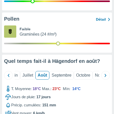
nées
lles sur
d'un
égitime,
Pollen
Détail
vous
vous
Faible
 Pour ce
Graminées (24 #/m³)
ous
etirer
ement
 opposer
Quel temps fait-il à Hägendorf en
août
?
ement
nées à
ment en
Mai
Juin
Juillet
Août
Septembre
Octobre
Novembre
 sur «
res
» ou
e
T. Moyenne:
18°C
Max.:
23°C
Mín:
14°C
que de
kies
Jours de pluie:
17
jours
ite web.
Précip. cumulées:
151 mm
t nos
Vent moyen:
6 km/h