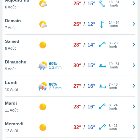
n «
13
-
31
25°
/
15°
km/h
6 Août
 et
r »,
cédez au
Demain
14
-
34
25°
/
12°
 et vous
km/h
7 Août
z
ation de
Samedi
8
-
23
28°
/
14°
km/h
8 Août
qu'ils
 nous ou
aires,
Dimanche
60%
10
-
51
30°
/
15°
1.2 mm
km/h
9 Août
nt de
t
Lundi
80%
7
-
48
er le
27°
/
16°
2.7 mm
km/h
10 Août
ement
te, ainsi
Mardi
8
-
24
28°
/
16°
km/h
per un
11 Août
écifique
us
Mercredi
8
-
21
de la
32°
/
16°
km/h
12 Août
 et du