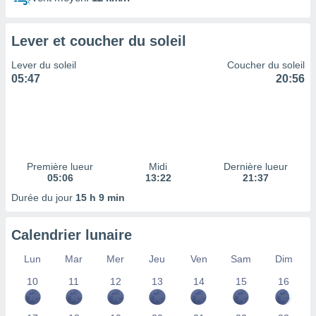
ires
ons le
ent des
Lever et coucher du soleil
es
 :
Lever du soleil
Coucher du soleil
et/ou
05:47
20:56
 à des
ions sur
eil,
des
limitées
Première lueur
Midi
Dernière lueur
nner la
05:06
13:22
21:37
, créer
ils pour
Durée du jour
15 h 9 min
ité
lisée,
Calendrier lunaire
des
our
Lun
Mar
Mer
Jeu
Ven
Sam
Dim
nner des
és
10
11
12
13
14
15
16
lisées,
s profils
enus