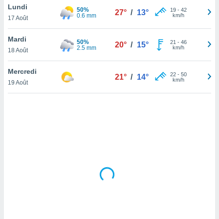
Lundi
lisé en
50%
19
-
42
27°
/
13°
0.6 mm
km/h
 de
17 Août
. Vous
rouver
Mardi
50%
21
-
46
20°
/
15°
2.5 mm
km/h
18 Août
ations
re
Mercredi
que de
22
-
50
21°
/
14°
km/h
kies
19 Août
r votre
ement à
ment en
sur le
res des
kies
le au
page de
te web.
MENT,
 les