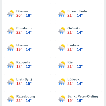
Büsum
Eckernförde
20°
16°
21°
14°
Elmshorn
Grömitz
22°
14°
21°
14°
Husum
Itzehoe
19°
14°
21°
14°
Kappeln
Kiel
18°
12°
21°
13°
List (Sylt)
Lübeck
18°
15°
21°
14°
Ratzebourg
Sankt Peter-Ording
22°
14°
19°
16°