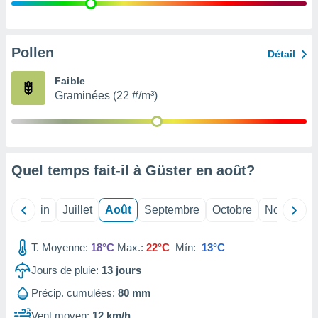
nées
lles sur
d'un
égitime,
Pollen
Détail
vous
vous
Faible
 Pour ce
Graminées (22 #/m³)
ous
etirer
ement
 opposer
Quel temps fait-il à Güster en
août
?
ement
nées à
ment en
Mai
Juin
Juillet
Août
Septembre
Octobre
Novembre
 sur «
res
» ou
e
T. Moyenne:
18°C
Max.:
22°C
Mín:
13°C
que de
kies
Jours de pluie:
13
jours
ite web.
Précip. cumulées:
80 mm
t nos
Vent moyen:
12 km/h