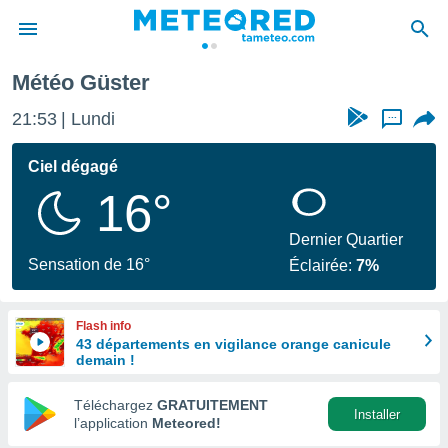
Météo Güster
e
ntialité
21:53
Lundi
...
enu de
o.com
Ciel dégagé
o.com) a
16°
aré par
onnels
Dernier Quartier
arantir
Sensation de 16°
Éclairée:
7%
té des
ions
. Vous
Flash info
accéder
43 départements en vigilance orange canicule
e en
demain !
 les
Téléchargez
GRATUITEMENT
s :
Installer
l’application
Meteored!
r les