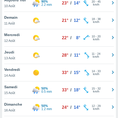
90%
n «
20
-
45
23°
/
14°
2.2 mm
km/h
10 Août
 et
r »,
cédez au
Demain
18
-
38
21°
/
12°
 et vous
km/h
11 Août
z
ation de
Mercredi
10
-
20
22°
/
8°
km/h
12 Août
qu'ils
 nous ou
aires,
Jeudi
11
-
24
28°
/
11°
km/h
13 Août
nt de
t
Vendredi
14
-
33
er le
33°
/
15°
km/h
14 Août
ement
te, ainsi
Samedi
50%
15
-
32
33°
/
18°
0.5 mm
km/h
per un
15 Août
écifique
us
Dimanche
50%
12
-
29
de la
24°
/
14°
1.2 mm
km/h
16 Août
 et du