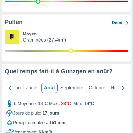
nées
lles sur
d'un
égitime,
Pollen
Détail
vous
vous
Moyen
 Pour ce
Graminées (27 #/m³)
ous
etirer
ement
 opposer
Quel temps fait-il à Gunzgen en
août
?
ement
nées à
ment en
Mai
Juin
Juillet
Août
Septembre
Octobre
Novembre
 sur «
res
» ou
e
T. Moyenne:
18°C
Max.:
23°C
Mín:
14°C
que de
kies
Jours de pluie:
17
jours
ite web.
Précip. cumulées:
151 mm
t nos
Vent moyen:
6 km/h