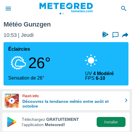
Météo Gunzgen
e
ntialité
10:53
Jeudi
...
enu de
o.com
Éclaircies
o.com) a
26°
aré par
onnels
UV
4 Modéré
arantir
Sensation de 26°
FPS
6-10
té des
ions
. Vous
Flash info
accéder
Découvrez la tendance météo entre août et
e en
octobre
 les
Téléchargez
GRATUITEMENT
s :
Installer
l’application
Meteored!
r les