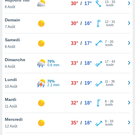
n «
13
-
33
30°
/
17°
km/h
6 Août
 et
r »,
cédez au
Demain
12
-
31
30°
/
16°
 et vous
km/h
7 Août
z
ation de
Samedi
7
-
20
33°
/
17°
km/h
8 Août
qu'ils
 nous ou
aires,
Dimanche
70%
17
-
43
33°
/
18°
0.6 mm
km/h
9 Août
nt de
t
Lundi
70%
11
-
35
er le
33°
/
19°
2.1 mm
km/h
10 Août
ement
te, ainsi
Mardi
8
-
26
32°
/
18°
km/h
per un
11 Août
écifique
us
Mercredi
9
-
33
de la
35°
/
18°
km/h
12 Août
 et du