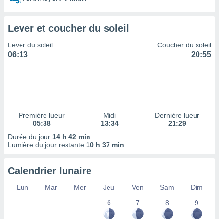
ires
ons le
ent des
Lever et coucher du soleil
es
 :
Lever du soleil
Coucher du soleil
et/ou
06:13
20:55
 à des
ions sur
eil,
des
limitées
Première lueur
Midi
Dernière lueur
nner la
05:38
13:34
21:29
, créer
ils pour
Durée du jour
14 h 42 min
ité
Lumière du jour restante
10 h 37 min
lisée,
des
Calendrier lunaire
our
nner des
Lun
Mar
Mer
Jeu
Ven
Sam
Dim
és
lisées,
6
7
8
9
s profils
enus