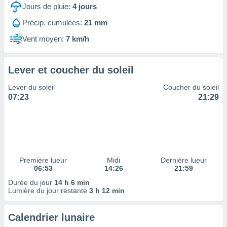
ires
Jours de pluie:
4
jours
ons le
ent des
Précip. cumulées:
21 mm
es
Vent moyen:
7 km/h
 :
et/ou
 à des
Lever et coucher du soleil
ions sur
eil,
Lever du soleil
Coucher du soleil
des
07:23
21:29
limitées
nner la
, créer
ils pour
ité
lisée,
Première lueur
Midi
Dernière lueur
06:53
14:26
21:59
des
our
Durée du jour
14 h 6 min
nner des
Lumière du jour restante
3 h 12 min
és
lisées,
Calendrier lunaire
s profils
enus