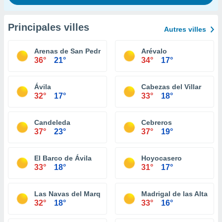
Principales villes
Autres villes
Arenas de San Pedro
Arévalo
36°
21°
34°
17°
Ávila
Cabezas del Villar
32°
17°
33°
18°
Candeleda
Cebreros
37°
23°
37°
19°
El Barco de Ávila
Hoyocasero
33°
18°
31°
17°
Las Navas del Marqués
Madrigal de las Altas To
32°
18°
33°
16°