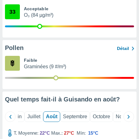
nées
Acceptable
lles sur
33
O₃ (84 µg/m³)
d'un
égitime,
vous
vous
 Pour ce
ous
Pollen
Détail
etirer
Faible
ement
Graminées (9 #/m³)
 opposer
ement
nées à
ment en
 sur «
res
» ou
Quel temps fait-il à Guisando en
août
?
e
que de
kies
Mai
Juin
Juillet
Août
Septembre
Octobre
Novembre
ite web.
T. Moyenne:
22°C
Max.:
27°C
Mín:
15°C
t nos