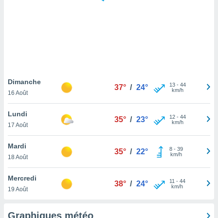
logies
e
s
tez pas
ation de
, vous
z à
à notre
Dimanche
13
-
44
37°
/
24°
km/h
16 Août
.com.
 cas,
Lundi
12
-
44
us
35°
/
23°
km/h
17 Août
ns que
s
Mardi
8
-
39
35°
/
22°
ires
km/h
18 Août
urer la
on sur le
Mercredi
11
-
44
 seront
38°
/
24°
km/h
19 Août
, et que
ies ne
as
Graphiques météo