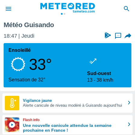
ando
Météo Guisando
e
ntialité
18:47
Jeudi
...
enu de
o.com
Ensoleillé
o.com) a
33°
aré par
onnels
Sud-ouest
arantir
Sensation de 32°
13
38 km/h
té des
ions
. Vous
accéder
Vigilance jaune
e en
Alerte canicule de niveau modéré à Guisando aujourd’hui
 les
Flash info
s :
Une nouvelle canicule attendue la semaine
prochaine en France !
r les