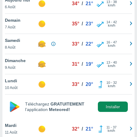
n «
13
-
38
34°
/
21°
km/h
6 Août
 et
r »,
cédez au
Demain
14
-
42
35°
/
23°
 et vous
km/h
7 Août
z
ation de
Samedi
16
-
47
33°
/
22°
km/h
8 Août
qu'ils
 nous ou
aires,
Dimanche
13
-
40
31°
/
19°
km/h
9 Août
nt de
t
Lundi
10
-
32
er le
33°
/
20°
km/h
10 Août
ement
te, ainsi
Téléchargez
GRATUITEMENT
per un
Installer
l’application
Meteored!
écifique
us
de la
Mardi
11
-
37
32°
/
21°
 et du
km/h
11 Août