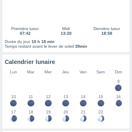
ires
ons le
ent des
es
 :
Première lueur
Midi
Dernière lueur
et/ou
07:42
13:20
18:58
 à des
Durée du jour
10 h 18 min
ions sur
Temps restant avant le lever de soleil
39min
eil,
des
limitées
Calendrier lunaire
nner la
Lun
Mar
Mer
Jeu
Ven
Sam
Dim
, créer
ils pour
9
ité
lisée,
10
11
12
13
14
15
16
des
our
nner des
17
18
19
20
21
22
és
lisées,
s profils
enus