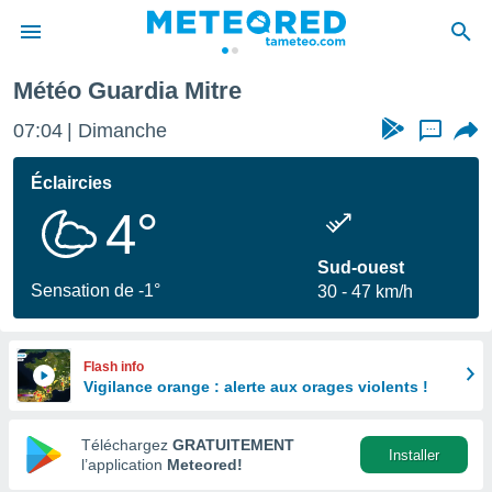
Météo Guardia Mitre
e
ntialité
07:04
Dimanche
...
enu de
o.com
Éclaircies
o.com) a
4°
aré par
onnels
Sud-ouest
arantir
Sensation de -1°
30
47 km/h
té des
ions
. Vous
accéder
Flash info
e en
Vigilance orange : alerte aux orages violents !
 les
Téléchargez
GRATUITEMENT
s :
Installer
l’application
Meteored!
r les