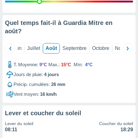
nées
lles sur
d'un
égitime,
Quel temps fait-il à Guardia Mitre en
vous
août
?
vous
 Pour ce
ous
Mai
Juin
Juillet
Août
Septembre
Octobre
Novembre
etirer
ement
T. Moyenne:
9°C
Max.:
15°C
Mín:
4°C
 opposer
ement
Jours de pluie:
4
jours
nées à
Précip. cumulées:
26 mm
ment en
 sur «
Vent moyen:
16 km/h
res
» ou
e
que de
Lever et coucher du soleil
kies
ite web.
Lever du soleil
Coucher du soleil
08:11
18:29
t nos