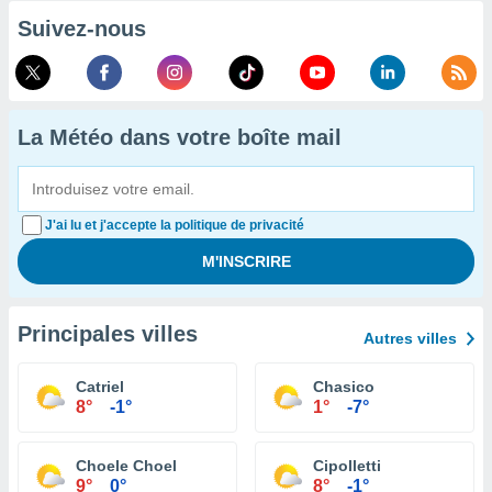
Suivez-nous
La Météo dans votre boîte mail
J'ai lu et j'accepte la politique de privacité
Principales villes
Autres villes
Catriel
Chasico
8°
-1°
1°
-7°
Choele Choel
Cipolletti
9°
0°
8°
-1°