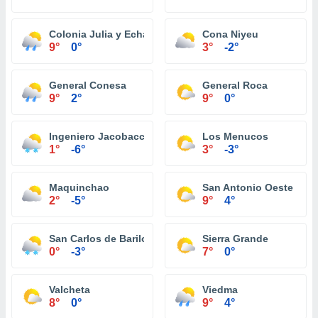
Colonia Julia y Echarren
Cona Niyeu
9°
0°
3°
-2°
General Conesa
General Roca
9°
2°
9°
0°
Ingeniero Jacobacci
Los Menucos
1°
-6°
3°
-3°
Maquinchao
San Antonio Oeste
2°
-5°
9°
4°
San Carlos de Bariloche
Sierra Grande
0°
-3°
7°
0°
Valcheta
Viedma
8°
0°
9°
4°