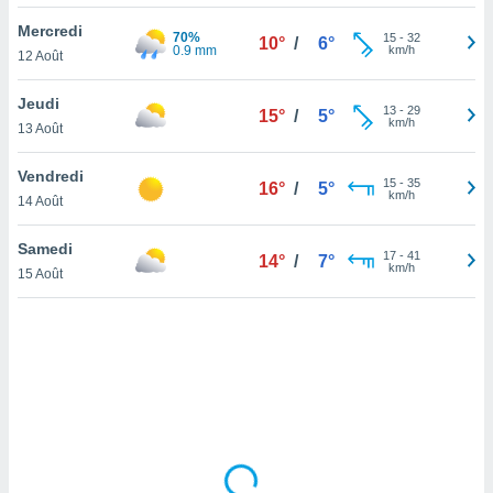
lisé en
Mercredi
 de
70%
15
-
32
10°
/
6°
0.9 mm
km/h
12 Août
. Vous
rouver
Jeudi
13
-
29
15°
/
5°
ations
km/h
13 Août
re
que de
Vendredi
kies
15
-
35
16°
/
5°
km/h
14 Août
r votre
ement à
ment en
Samedi
17
-
41
14°
/
7°
sur le
km/h
15 Août
res des
kies
le au
page de
te web.
MENT,
 les