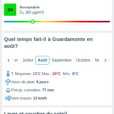
nées
Acceptable
lles sur
24
O₃ (60 µg/m³)
d'un
égitime,
vous
vous
 Pour ce
ous
Quel temps fait-il à Guardamonte en
etirer
août
?
ement
 opposer
Mai
Juin
Juillet
Août
Septembre
Octobre
Novembre
ement
nées à
ment en
T. Moyenne:
13°C
Max.:
20°C
Mín:
8°C
 sur «
res
» ou
Jours de pluie:
6
jours
e
Précip. cumulées:
77 mm
que de
kies
Vent moyen:
13 km/h
ite web.
t nos
Lever et coucher du soleil