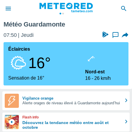
Météo Guardamonte
e
ntialité
07:50
Jeudi
...
enu de
o.com
Éclaircies
o.com) a
16°
aré par
onnels
Nord-est
arantir
Sensation de 16°
16
26 km/h
té des
ions
. Vous
accéder
Vigilance orange
e en
Alerte orages de niveau élevé à Guardamonte aujourd’hui
 les
Flash info
s :
Découvrez la tendance météo entre août et
octobre
r les