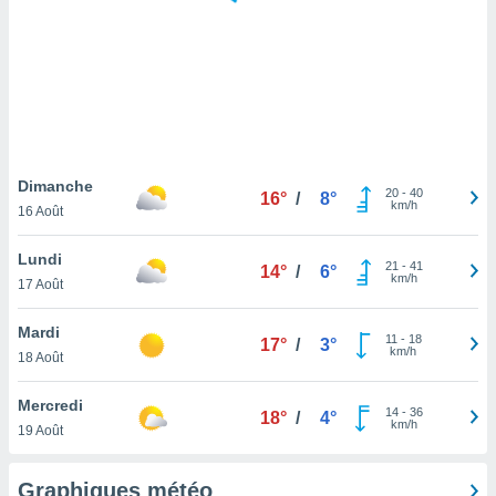
logies
e
s
tez pas
ation de
, vous
z à
à notre
Dimanche
20
-
40
16°
/
8°
km/h
16 Août
.com.
 cas,
Lundi
21
-
41
us
14°
/
6°
km/h
17 Août
ns que
s
Mardi
11
-
18
17°
/
3°
ires
km/h
18 Août
urer la
on sur le
Mercredi
14
-
36
 seront
18°
/
4°
km/h
19 Août
, et que
ies ne
as
Graphiques météo