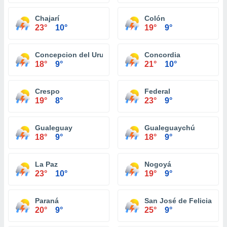
Chajarí
Colón
23°
10°
19°
9°
Concepcion del Uruguay
Concordia
18°
9°
21°
10°
Crespo
Federal
19°
8°
23°
9°
Gualeguay
Gualeguaychú
18°
9°
18°
9°
La Paz
Nogoyá
23°
10°
19°
9°
Paraná
San José de Feliciano
20°
9°
25°
9°