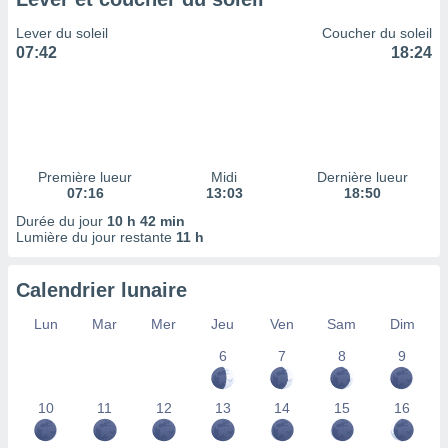
ires
ons le
Lever du soleil
Coucher du soleil
ent des
07:42
18:24
es
 :
et/ou
 à des
ions sur
eil,
Première lueur
Midi
Dernière lueur
des
07:16
13:03
18:50
limitées
Durée du jour
10 h 42 min
Lumière du jour restante
11 h
nner la
, créer
ils pour
Calendrier lunaire
ité
lisée,
Lun
Mar
Mer
Jeu
Ven
Sam
Dim
des
our
6
7
8
9
nner des
és
10
11
12
13
14
15
16
lisées,
s profils
enus