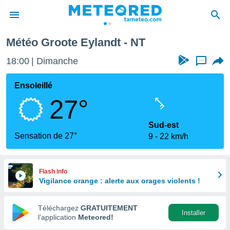
Météo Groote Eylandt - NT
e
ntialité
18:00
Dimanche
...
enu de
o.com
Ensoleillé
o.com) a
27°
aré par
onnels
Sud-est
arantir
Sensation de 27°
9
22 km/h
té des
ions
. Vous
accéder
Flash info
e en
Vigilance orange : alerte aux orages violents !
 les
Téléchargez
GRATUITEMENT
s :
Installer
l’application
Meteored!
r les