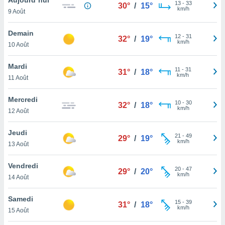
n «
13
-
33
30°
/
15°
km/h
9 Août
 et
r »,
cédez au
Demain
12
-
31
32°
/
19°
 et vous
km/h
10 Août
z
ation de
Mardi
11
-
31
31°
/
18°
km/h
11 Août
qu'ils
 nous ou
aires,
Mercredi
10
-
30
32°
/
18°
km/h
12 Août
nt de
t
Jeudi
21
-
49
er le
29°
/
19°
km/h
13 Août
ement
te, ainsi
Vendredi
20
-
47
29°
/
20°
km/h
per un
14 Août
écifique
us
Samedi
15
-
39
de la
31°
/
18°
km/h
15 Août
 et du