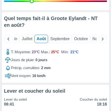
nées
lles sur
d'un
égitime,
Quel temps fait-il à Groote Eylandt - NT
vous
en
août
?
vous
 Pour ce
ous
Mai
Juin
Juillet
Août
Septembre
Octobre
Novembre
etirer
ement
T. Moyenne:
23°C
Max.:
25°C
Mín:
21°C
 opposer
ement
Jours de pluie:
0
jours
nées à
Précip. cumulées:
2 mm
ment en
 sur «
Vent moyen:
16 km/h
res
» ou
e
que de
Lever et coucher du soleil
kies
ite web.
Lever du soleil
Coucher du soleil
06:41
18:16
t nos