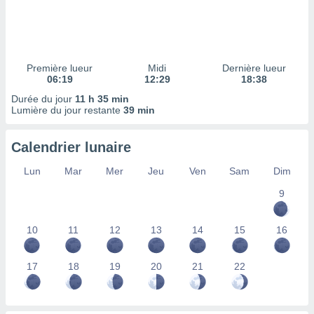
ires
ons le
ent des
es
 :
Première lueur
Midi
Dernière lueur
et/ou
06:19
12:29
18:38
 à des
Durée du jour
11 h 35 min
ions sur
Lumière du jour restante
39 min
eil,
des
limitées
Calendrier lunaire
nner la
Lun
Mar
Mer
Jeu
Ven
Sam
Dim
, créer
ils pour
9
ité
lisée,
10
11
12
13
14
15
16
des
our
nner des
17
18
19
20
21
22
és
lisées,
s profils
enus