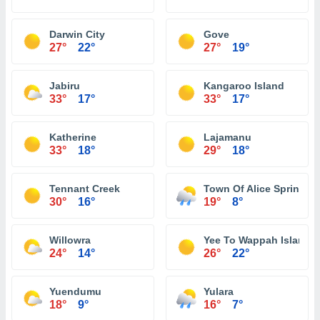
Darwin City
Gove
27°
22°
27°
19°
Jabiru
Kangaroo Island
33°
17°
33°
17°
Katherine
Lajamanu
33°
18°
29°
18°
Tennant Creek
Town Of Alice Springs
30°
16°
19°
8°
Willowra
Yee To Wappah Island
24°
14°
26°
22°
Yuendumu
Yulara
18°
9°
16°
7°