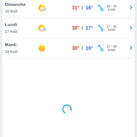
Dimanche
lisé en
16
-
41
31°
/
16°
km/h
 de
16 Août
. Vous
rouver
Lundi
17
-
41
30°
/
17°
km/h
17 Août
ations
re
Mardi
que de
17
-
40
30°
/
16°
km/h
kies
18 Août
r votre
ement à
ment en
sur le
res des
kies
le au
page de
te web.
MENT,
 les