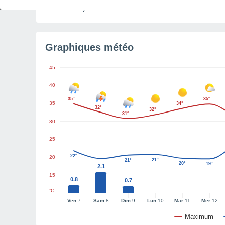
Lumière du jour restante
10 h 48 min
Graphiques météo
45
40
35°
35°
35
34°
32°
32°
31°
30
25
22°
20
21°
21°
20°
19°
2.1
15
0.8
0.7
°C
Ven
7
Sam
8
Dim
9
Lun
10
Mar
11
Mer
12
Maximum