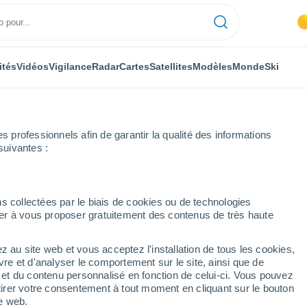
ités
Vidéos
Vigilance
Radar
Cartes
Satellites
Modèles
Monde
Ski
professionnels afin de garantir la qualité des informations
suivantes :
s collectées par le biais de cookies ou de technologies
nuer à vous proposer gratuitement des contenus de très haute
z au site web et vous acceptez l'installation de tous les cookies,
...
vre et d'analyser le comportement sur le site, ainsi que de
é et du contenu personnalisé en fonction de celui-ci. Vous pouvez
Heure par heure
tirer votre consentement à tout moment en cliquant sur le bouton
Pluie faible dans les prochaines
te web.
heures