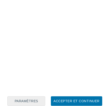
Calendrier lunaire
Lun
Mar
Mer
Jeu
Ven
Sam
Dim
7
8
9
10
11
12
13
14
15
16
17
18
19
20
PARAMÈTRES
ACCEPTER ET CONTINUER