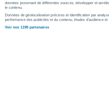
2.1 mm
0.7 mm
0.8 mm
données provenant de différentes sources, développer et amélior
le contenu.
32°
/
20°
31°
/
21°
35°
/
22°
Données de géolocalisation précises et identification par analys
performance des publicités et du contenu, études d’audience e
14
-
39
km/h
10
-
26
km/h
11
9
-
28
km/h
Voir nos 1199 partenaires
Météo Golubinje aujourd´hui
, 7 août
Ensoleillé
31°
10:00
T. ressentie
32°
Ensoleillé
32°
11:00
T. ressentie
33°
Ensoleillé
33°
12:00
T. ressentie
33°
Ensoleillé
34°
13:00
T. ressentie
34°