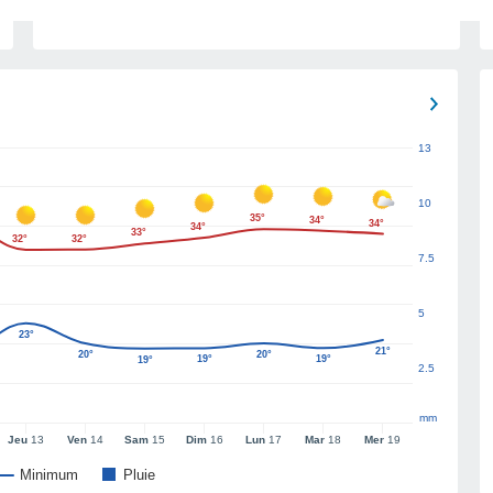
13
10
35°
34°
34°
34°
33°
32°
32°
7.5
5
23°
21°
20°
20°
19°
19°
19°
2.5
mm
Jeu
13
Ven
14
Sam
15
Dim
16
Lun
17
Mar
18
Mer
19
Minimum
Pluie