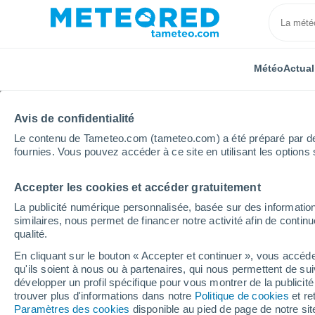
Météo
Actual
Avis de confidentialité
Le contenu de Tameteo.com (tameteo.com) a été préparé par des 
fournies. Vous pouvez accéder à ce site en utilisant les options 
Accepter les cookies et accéder gratuitement
Accueil
Serbie
District de Bor
Golubinje
La publicité numérique personnalisée, basée sur des information
similaires, nous permet de financer notre activité afin de conti
Météo Golubinje
qualité.
En cliquant sur le bouton « Accepter et continuer », vous accéde
09:33
Vendredi
qu'ils soient à nous ou à partenaires, qui nous permettent de sui
développer un profil spécifique pour vous montrer de la publicit
trouver plus d'informations dans notre
Politique de cookies
et re
Ensoleillé
Paramètres des cookies
disponible au pied de page de notre si