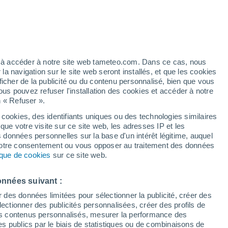
Vigilance jaune
Alerte pluie de niveau modéré à
Golubinje aujourd’hui
éré
ez à accéder à notre site web tameteo.com. Dans ce cas, nous
 navigation sur le site web seront installés, et que les cookies
ficher de la publicité ou du contenu personnalisé, bien que vous
ous pouvez refuser l'installation des cookies et accéder à notre
n « Refuser ».
 cookies, des identifiants uniques ou des technologies similaires
que votre visite sur ce site web, les adresses IP et les
de pluie
Radar de pluie
Satellites
Modèles
s données personnelles sur la base d'un intérêt légitime, auquel
 votre consentement ou vous opposer au traitement des données
tique de cookies
sur ce site web.
Lundi
Mardi
Mercredi
Jeudi
onnées suivant :
10 Août
11 Août
12 Août
13 Août
r des données limitées pour sélectionner la publicité, créer des
sélectionner des publicités personnalisées, créer des profils de
 des contenus personnalisés, mesurer la performance des
s publics par le biais de statistiques ou de combinaisons de