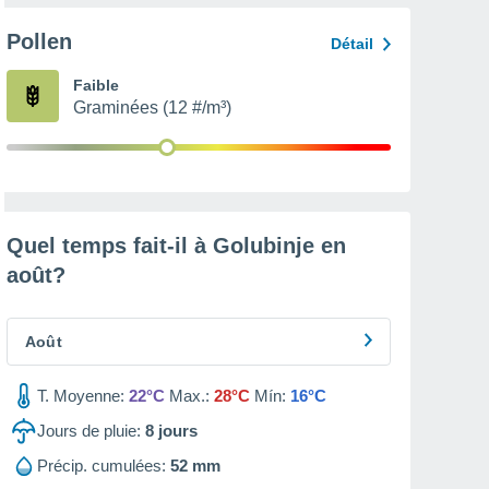
Pollen
Détail
Faible
Graminées (12 #/m³)
Quel temps fait-il à Golubinje en
août
?
Août
T. Moyenne:
22°C
Max.:
28°C
Mín:
16°C
Jours de pluie:
8
jours
Précip. cumulées:
52 mm