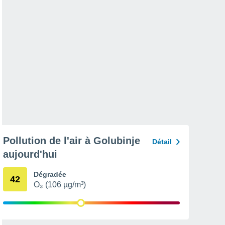
Pollution de l'air à Golubinje
Détail
aujourd'hui
Dégradée
42
O₃ (106 µg/m³)