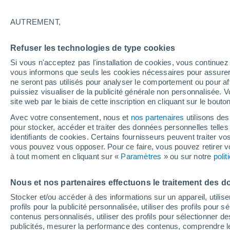
31°
AUTREMENT,
UV
5 Mod
Refuser les technologies de type cookies
Sensation de 32°
FPS
6-10
Si vous n'acceptez pas l'installation de cookies, vous continu
vous informons que seuls les cookies nécessaires pour assurer la
ne seront pas utilisés pour analyser le comportement ou pour af
puissiez visualiser de la publicité générale non personnalisée. V
Flash info
site web par le biais de cette inscription en cliquant sur le bouto
Une nouvelle canicule attendue la semaine
prochaine en France !
Avec votre consentement, nous et
nos partenaires
utilisons des
pour stocker, accéder et traiter des données personnelles telles 
Météo 1 - 7 jours
Heure par heure
Actualité
Carte 
identifiants de cookies. Certains fournisseurs peuvent traiter vo
vous pouvez vous opposer. Pour ce faire, vous pouvez retirer
à tout moment en cliquant sur «
Paramètres
» ou sur notre
poli
Demain
Dimanche
Aujourd´hui
Nous et nos partenaires effectuons le traitement des d
8 Août
9 Août
7 Août
Stocker et/ou accéder à des informations sur un appareil, utilise
profils pour la publicité personnalisée, utiliser des profils pour 
contenus personnalisés, utiliser des profils pour sélectionner
publicités, mesurer la performance des contenus, comprendre le
70%
50%
60%