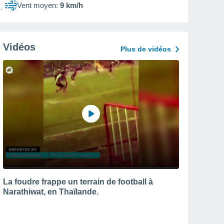
Vent moyen:
9 km/h
Vidéos
Plus de vidéos
La foudre frappe un terrain de football à
Narathiwat, en Thaïlande.