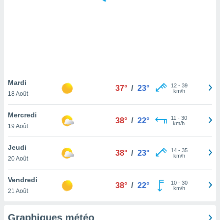
logies
e
s
tez pas
ation de
, vous
z à
à notre
Mardi
12
-
39
37°
/
23°
km/h
18 Août
.com.
 cas,
Mercredi
11
-
30
us
38°
/
22°
km/h
19 Août
ns que
s
Jeudi
14
-
35
38°
/
23°
ires
km/h
20 Août
urer la
on sur le
Vendredi
10
-
30
 seront
38°
/
22°
km/h
21 Août
, et que
ies ne
as
Graphiques météo