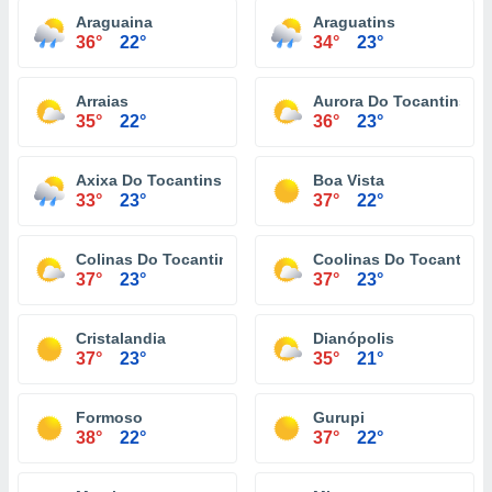
Araguaina
Araguatins
36°
22°
34°
23°
Arraias
Aurora Do Tocantins
35°
22°
36°
23°
Axixa Do Tocantins
Boa Vista
33°
23°
37°
22°
Colinas Do Tocantins
Coolinas Do Tocantins
37°
23°
37°
23°
Cristalandia
Dianópolis
37°
23°
35°
21°
Formoso
Gurupi
38°
22°
37°
22°