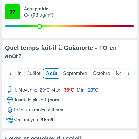
nées
Acceptable
lles sur
37
O₃ (93 µg/m³)
d'un
égitime,
vous
vous
 Pour ce
ous
Quel temps fait-il à Goianorte - TO en
etirer
août
?
ement
 opposer
Mai
Juin
Juillet
Août
Septembre
Octobre
Novembre
ement
nées à
ment en
T. Moyenne:
29°C
Max.:
36°C
Mín:
23°C
 sur «
res
» ou
Jours de pluie:
1
jours
e
Précip. cumulées:
4 mm
que de
kies
Vent moyen:
9 km/h
ite web.
t nos
Lever et coucher du soleil