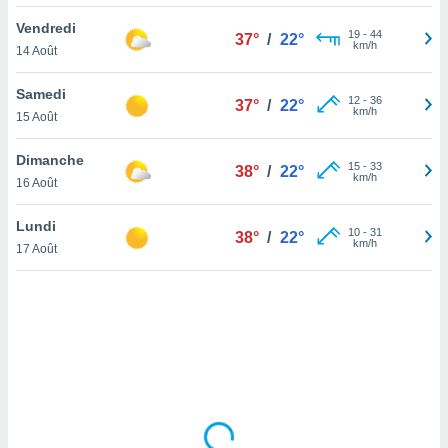
lisé en
Vendredi
 de
19
-
44
37°
/
22°
km/h
14 Août
. Vous
rouver
Samedi
12
-
36
37°
/
22°
ations
km/h
15 Août
re
que de
Dimanche
kies
15
-
33
38°
/
22°
km/h
16 Août
r votre
ement à
ment en
Lundi
10
-
31
38°
/
22°
sur le
km/h
17 Août
res des
kies
le au
page de
te web.
MENT,
 les