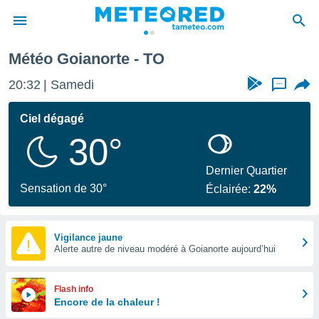
Météo Goianorte - TO
e
ntialité
20:32
Samedi
...
enu de
o.com
Ciel dégagé
o.com) a
30°
aré par
onnels
Dernier Quartier
arantir
Sensation de 30°
Éclairée:
22%
té des
ions
. Vous
accéder
Vigilance jaune
e en
Alerte autre de niveau modéré à Goianorte aujourd’hui
 les
s :
Flash info
Encore de la chaleur !
r les