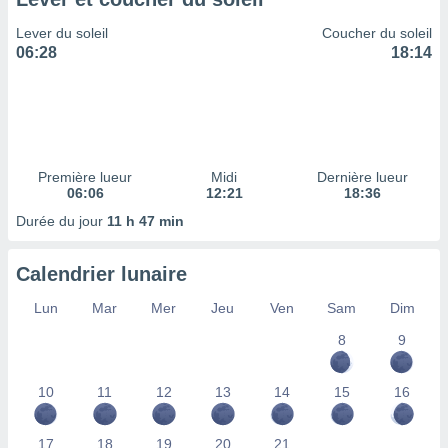
ires
ons le
Lever du soleil
Coucher du soleil
ent des
06:28
18:14
es
 :
et/ou
 à des
ions sur
eil,
Première lueur
Midi
Dernière lueur
des
06:06
12:21
18:36
limitées
Durée du jour
11 h 47 min
nner la
, créer
Calendrier lunaire
ils pour
ité
Lun
Mar
Mer
Jeu
Ven
Sam
Dim
lisée,
des
8
9
our
nner des
és
10
11
12
13
14
15
16
lisées,
s profils
17
18
19
20
21
enus