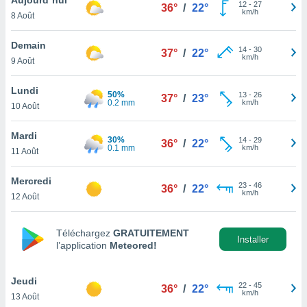
n «
12
-
27
36°
/
22°
km/h
8 Août
 et
r »,
cédez au
Demain
14
-
30
37°
/
22°
 et vous
km/h
9 Août
z
ation de
Lundi
50%
13
-
26
37°
/
23°
0.2 mm
km/h
10 Août
qu'ils
 nous ou
aires,
Mardi
30%
14
-
29
36°
/
22°
0.1 mm
km/h
11 Août
nt de
t
Mercredi
23
-
46
er le
36°
/
22°
km/h
12 Août
ement
te, ainsi
Téléchargez
GRATUITEMENT
per un
Installer
l’application
Meteored!
écifique
us
de la
Jeudi
22
-
45
36°
/
22°
 et du
km/h
13 Août