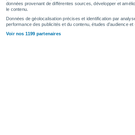
données provenant de différentes sources, développer et amélior
le contenu.
26°
/
12°
29°
/
14°
23°
/
11°
Données de géolocalisation précises et identification par analys
performance des publicités et du contenu, études d’audience e
12
-
29
km/h
10
-
29
km/h
17
8
-
20
km/h
Voir nos 1199 partenaires
Météo Godarville aujourd´hui
, 7 août
Ensoleillé
22°
17:00
T. ressentie
25°
Ensoleillé
22°
18:00
T. ressentie
25°
Éclaircies
22°
19:00
T. ressentie
22°
Ensoleillé
21°
20:00
T. ressentie
21°