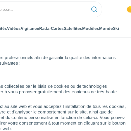
ités
Vidéos
Vigilance
Radar
Cartes
Satellites
Modèles
Monde
Ski
professionnels afin de garantir la qualité des informations
suivantes :
Godarville
s collectées par le biais de cookies ou de technologies
nuer à vous proposer gratuitement des contenus de très haute
z au site web et vous acceptez l'installation de tous les cookies,
...
vre et d'analyser le comportement sur le site, ainsi que de
é et du contenu personnalisé en fonction de celui-ci. Vous pouvez
Heure par heure
tirer votre consentement à tout moment en cliquant sur le bouton
Ciel dégagé dans les prochaines
te web.
heures