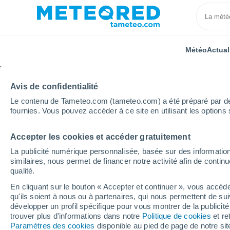
Météo
Actual
Avis de confidentialité
Le contenu de Tameteo.com (tameteo.com) a été préparé par des 
fournies. Vous pouvez accéder à ce site en utilisant les options 
Accepter les cookies et accéder gratuitement
Accueil
Belgique
Région Wallonne
Hainaut
La publicité numérique personnalisée, basée sur des information
similaires, nous permet de financer notre activité afin de conti
Météo Godarville
qualité.
En cliquant sur le bouton « Accepter et continuer », vous accéde
20:21
Vendredi
qu'ils soient à nous ou à partenaires, qui nous permettent de sui
développer un profil spécifique pour vous montrer de la publicit
trouver plus d'informations dans notre
Politique de cookies
et re
Ensoleillé
Paramètres des cookies
disponible au pied de page de notre si