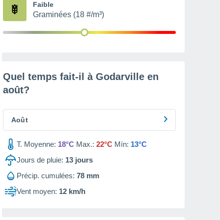
Faible
Graminées (18 #/m³)
Quel temps fait-il à Godarville en
août
?
Août
T. Moyenne:
18°C
Max.:
22°C
Mín:
13°C
Jours de pluie:
13
jours
Précip. cumulées:
78 mm
Vent moyen:
12 km/h