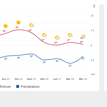
10
35°
33°
7.5
33°
27°
27°
26°
25°
5
19°
18°
18°
18°
2.5
16°
15°
13°
mm
Jeu
13
Ven
14
Sam
15
Dim
16
Lun
17
Mar
18
Mer
19
Minimum
Précipitations