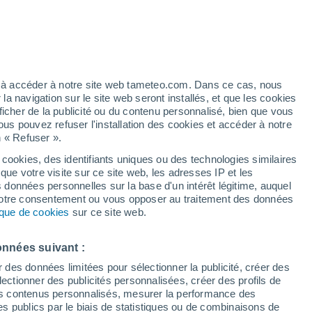
h
ez à accéder à notre site web tameteo.com. Dans ce cas, nous
 navigation sur le site web seront installés, et que les cookies
ficher de la publicité ou du contenu personnalisé, bien que vous
ous pouvez refuser l'installation des cookies et accéder à notre
n « Refuser ».
de
 cookies, des identifiants uniques ou des technologies similaires
que votre visite sur ce site web, les adresses IP et les
des températures
Radar de pluie
Satellites
Modèles
s données personnelles sur la base d'un intérêt légitime, auquel
 votre consentement ou vous opposer au traitement des données
tique de cookies
sur ce site web.
Lundi
Mardi
Mercredi
Jeudi
onnées suivant :
10 Août
11 Août
12 Août
13 Août
r des données limitées pour sélectionner la publicité, créer des
sélectionner des publicités personnalisées, créer des profils de
 des contenus personnalisés, mesurer la performance des
s publics par le biais de statistiques ou de combinaisons de