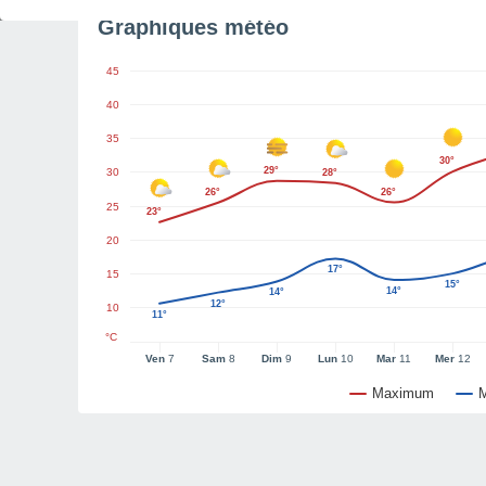
Graphiques météo
45
40
35
30°
29°
30
28°
26°
26°
25
23°
20
17°
15
15°
14°
14°
12°
10
11°
°C
Ven
7
Sam
8
Dim
9
Lun
10
Mar
11
Mer
12
Maximum