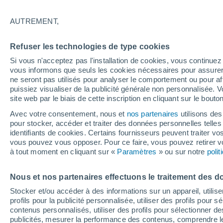
21°
AUTREMENT,
Nord-est
Refuser les technologies de type cookies
Sensation de 21°
6
-
18 km/
Si vous n'acceptez pas l'installation de cookies, vous continu
vous informons que seuls les cookies nécessaires pour assurer la
ne seront pas utilisés pour analyser le comportement ou pour af
puissiez visualiser de la publicité générale non personnalisée. V
Actualité
site web par le biais de cette inscription en cliquant sur le bouto
Le réchauffement climatique modifie le goût 
nos aliments
Avec votre consentement, nous et
nos partenaires
utilisons des
pour stocker, accéder et traiter des données personnelles telles 
Météo 1 - 7 jours
Heure par heure
Actualité
Carte 
identifiants de cookies. Certains fournisseurs peuvent traiter vo
vous pouvez vous opposer. Pour ce faire, vous pouvez retirer
à tout moment en cliquant sur «
Paramètres
» ou sur notre
poli
Demain
Dimanche
Aujourd´hui
Nous et nos partenaires effectuons le traitement des d
8 Août
9 Août
7 Août
Stocker et/ou accéder à des informations sur un appareil, utilise
profils pour la publicité personnalisée, utiliser des profils pour 
contenus personnalisés, utiliser des profils pour sélectionner
publicités, mesurer la performance des contenus, comprendre le