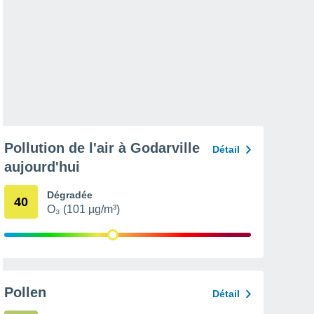
Pollution de l'air à Godarville
Détail
aujourd'hui
Dégradée
40
O₃ (101 µg/m³)
Pollen
Détail