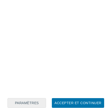
Calendrier lunaire
Lun
Mar
Mer
Jeu
Ven
Sam
Dim
7
8
9
10
11
12
13
14
15
16
17
18
19
20
PARAMÈTRES
ACCEPTER ET CONTINUER