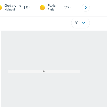
Godarville
Paris
Montpelli
19°
27°
Hainaut
Paris
Hérault
°C