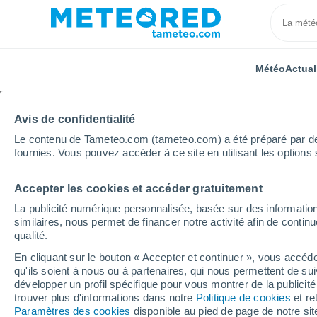
Météo
Actual
Avis de confidentialité
Le contenu de Tameteo.com (tameteo.com) a été préparé par des 
fournies. Vous pouvez accéder à ce site en utilisant les options 
Accepter les cookies et accéder gratuitement
Accueil
Australie
Nouvelle-Galles du Sud
Gleno
La publicité numérique personnalisée, basée sur des information
similaires, nous permet de financer notre activité afin de conti
Météo Glenorie - NSW
qualité.
En cliquant sur le bouton « Accepter et continuer », vous accéde
15:27
Vendredi
qu'ils soient à nous ou à partenaires, qui nous permettent de sui
développer un profil spécifique pour vous montrer de la publicit
trouver plus d'informations dans notre
Politique de cookies
et re
Ensoleillé
Paramètres des cookies
disponible au pied de page de notre si