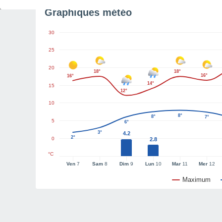
Graphiques météo
30
25
20
18°
18°
16°
16°
14°
15
12°
10
8°
8°
7°
5
6°
3°
4.2
2°
0
2.8
°C
Ven
7
Sam
8
Dim
9
Lun
10
Mar
11
Mer
12
Maximum