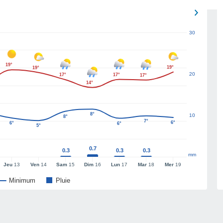
30
19°
19°
19°
20
17°
17°
17°
14°
8°
10
8°
7°
6°
6°
6°
5°
0.7
0.3
0.3
0.3
mm
Jeu
13
Ven
14
Sam
15
Dim
16
Lun
17
Mar
18
Mer
19
Minimum
Pluie