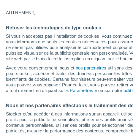
16°
AUTREMENT,
Sud-oues
Refuser les technologies de type cookies
Sensation de 16°
6
-
22 km/
Si vous n'acceptez pas l'installation de cookies, vous continu
vous informons que seuls les cookies nécessaires pour assurer la
ne seront pas utilisés pour analyser le comportement ou pour af
puissiez visualiser de la publicité générale non personnalisée. V
Flash info
site web par le biais de cette inscription en cliquant sur le bouto
Une nouvelle canicule attendue la semaine
prochaine en France !
Avec votre consentement, nous et
nos partenaires
utilisons des
pour stocker, accéder et traiter des données personnelles telles 
Météo 1 - 7 jours
Heure par heure
Actualité
Carte 
identifiants de cookies. Certains fournisseurs peuvent traiter vo
vous pouvez vous opposer. Pour ce faire, vous pouvez retirer
à tout moment en cliquant sur «
Paramètres
» ou sur notre
poli
Demain
Dimanche
Aujourd´hui
Nous et nos partenaires effectuons le traitement des d
8 Août
9 Août
7 Août
Stocker et/ou accéder à des informations sur un appareil, utilise
profils pour la publicité personnalisée, utiliser des profils pour 
contenus personnalisés, utiliser des profils pour sélectionner
publicités, mesurer la performance des contenus, comprendre le
90%