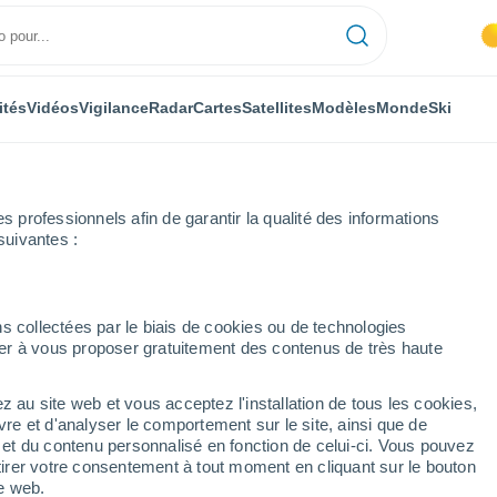
ités
Vidéos
Vigilance
Radar
Cartes
Satellites
Modèles
Monde
Ski
professionnels afin de garantir la qualité des informations
suivantes :
rie
s collectées par le biais de cookies ou de technologies
nuer à vous proposer gratuitement des contenus de très haute
z au site web et vous acceptez l'installation de tous les cookies,
...
vre et d'analyser le comportement sur le site, ainsi que de
é et du contenu personnalisé en fonction de celui-ci. Vous pouvez
Heure par heure
tirer votre consentement à tout moment en cliquant sur le bouton
Ciel dégagé dans les prochaines
te web.
heures