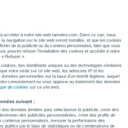
t
h
ez à accéder à notre site web tameteo.com. Dans ce cas, nous
 navigation sur le site web seront installés, et que les cookies
ficher de la publicité ou du contenu personnalisé, bien que vous
ous pouvez refuser l'installation des cookies et accéder à notre
n « Refuser ».
 cookies, des identifiants uniques ou des technologies similaires
que votre visite sur ce site web, les adresses IP et les
des températures
Radar de pluie
Satellites
Modèles
s données personnelles sur la base d'un intérêt légitime, auquel
 votre consentement ou vous opposer au traitement des données
tique de cookies
sur ce site web.
Lundi
Mardi
Mercredi
Jeudi
onnées suivant :
10 Août
11 Août
12 Août
13 Août
r des données limitées pour sélectionner la publicité, créer des
sélectionner des publicités personnalisées, créer des profils de
 des contenus personnalisés, mesurer la performance des
s publics par le biais de statistiques ou de combinaisons de
90%