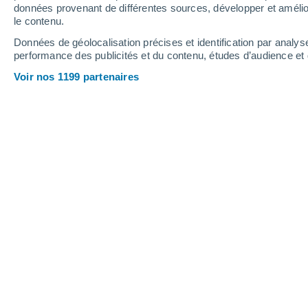
4.2 mm
données provenant de différentes sources, développer et amélior
le contenu.
18°
/
3°
12°
/
6°
16°
/
2°
Données de géolocalisation précises et identification par analys
performance des publicités et du contenu, études d’audience e
13
-
31
km/h
18
-
35
km/h
36
12
-
28
km/h
Voir nos 1199 partenaires
Météo Glenorie - NSW aujourd´hui
, 7
Ensoleillé
16°
15:00
T. ressentie
16°
Ensoleillé
16°
16:00
T. ressentie
16°
Ensoleillé
12°
17:00
T. ressentie
12°
Ciel dégagé
10°
18:00
T. ressentie
10°