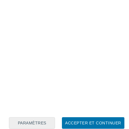
Calendrier lunaire
Lun
Mar
Mer
Jeu
Ven
Sam
Dim
7
8
9
10
11
12
13
14
15
16
17
18
19
20
PARAMÈTRES
ACCEPTER ET CONTINUER