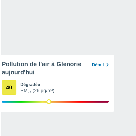
Pollution de l'air à Glenorie
Détail
aujourd'hui
Dégradée
40
PM₂₅ (26 µg/m³)