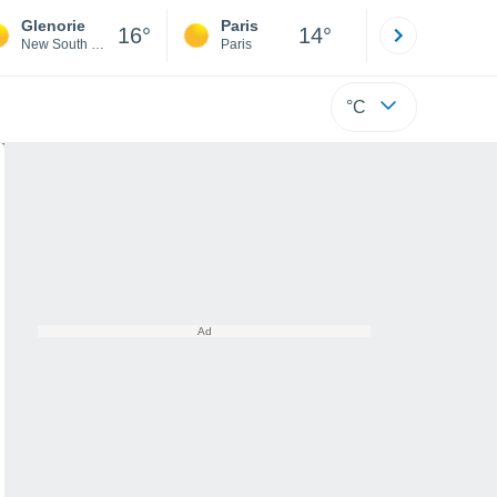
Glenorie
Paris
Montpelli
16°
14°
New South Wales
Paris
Hérault
°C