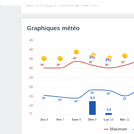
Lumière du jour restante
11 h 20 min
Graphiques météo
45
40
34°
35
32°
32°
30°
30°
30°
30
25
20
18°
18°
15
9.3
16°
15°
15°
14°
10
1.4
°C
Jeu
6
Ven
7
Sam
8
Dim
9
Lun
10
Mar
11
Maximum