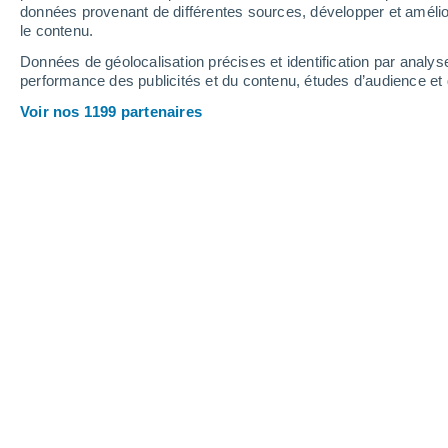
données provenant de différentes sources, développer et amélior
le contenu.
30°
/
15°
34°
/
14°
30°
/
16°
Données de géolocalisation précises et identification par analys
performance des publicités et du contenu, études d’audience e
14
-
40
km/h
10
-
30
km/h
12
16
-
45
km/h
Voir nos 1199 partenaires
Météo Glandage aujourd´hui
, 6 août
Ensoleillé
24°
10:00
T. ressentie
25°
Ensoleillé
26°
11:00
T. ressentie
26°
Ensoleillé
27°
12:00
T. ressentie
27°
Ensoleillé
28°
13:00
T. ressentie
28°