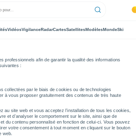
ités
Vidéos
Vigilance
Radar
Cartes
Satellites
Modèles
Monde
Ski
professionnels afin de garantir la qualité des informations
suivantes :
ge
s collectées par le biais de cookies ou de technologies
nuer à vous proposer gratuitement des contenus de très haute
z au site web et vous acceptez l'installation de tous les cookies,
...
vre et d'analyser le comportement sur le site, ainsi que de
é et du contenu personnalisé en fonction de celui-ci. Vous pouvez
Heure par heure
tirer votre consentement à tout moment en cliquant sur le bouton
Ciel dégagé dans les prochaines
te web.
heures