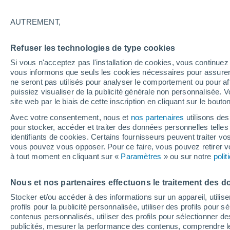
24°
AUTREMENT,
Nord
Refuser les technologies de type cookies
Sensation de 25°
9
-
29 km/
Si vous n'acceptez pas l'installation de cookies, vous continu
vous informons que seuls les cookies nécessaires pour assurer la
ne seront pas utilisés pour analyser le comportement ou pour af
puissiez visualiser de la publicité générale non personnalisée. V
Flash info
site web par le biais de cette inscription en cliquant sur le bouto
Découvrez la tendance météo entre août et oc
Avec votre consentement, nous et
nos partenaires
utilisons des
pour stocker, accéder et traiter des données personnelles telles 
Météo 1 - 7 jours
Heure par heure
Actualité
Carte 
identifiants de cookies. Certains fournisseurs peuvent traiter vo
vous pouvez vous opposer. Pour ce faire, vous pouvez retirer
à tout moment en cliquant sur «
Paramètres
» ou sur notre
poli
Demain
Samedi
D
Aujourd´hui
Nous et nos partenaires effectuons le traitement des d
7 Août
8 Août
6 Août
Stocker et/ou accéder à des informations sur un appareil, utilise
profils pour la publicité personnalisée, utiliser des profils pour 
contenus personnalisés, utiliser des profils pour sélectionner
publicités, mesurer la performance des contenus, comprendre le