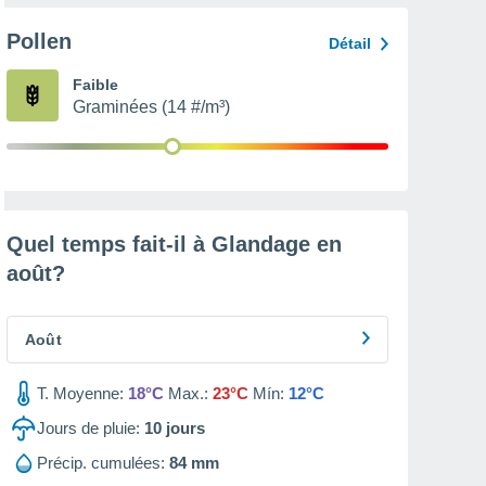
Pollen
Détail
Faible
Graminées (14 #/m³)
Quel temps fait-il à Glandage en
août
?
Août
T. Moyenne:
18°C
Max.:
23°C
Mín:
12°C
Jours de pluie:
10
jours
Précip. cumulées:
84 mm