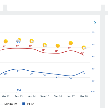
50
40
34°
34°
34°
33°
31°
31°
30°
30
20
21°
19°
19°
19°
18°
17°
16°
10
0.2
mm
Mer
12
Jeu
13
Ven
14
Sam
15
Dim
16
Lun
17
Mar
18
Minimum
Pluie