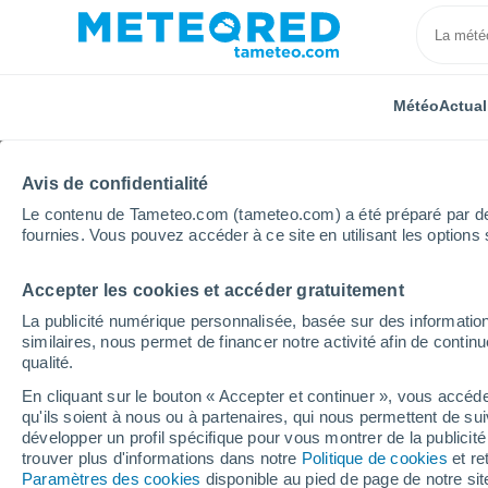
Météo
Actual
Avis de confidentialité
Le contenu de Tameteo.com (tameteo.com) a été préparé par des 
fournies. Vous pouvez accéder à ce site en utilisant les options 
Accepter les cookies et accéder gratuitement
Accueil
Auvergne-Rhône-Alpes
Drôme
Glanda
La publicité numérique personnalisée, basée sur des information
similaires, nous permet de financer notre activité afin de conti
Météo Glandage
qualité.
En cliquant sur le bouton « Accepter et continuer », vous accéde
10:10
Jeudi
qu'ils soient à nous ou à partenaires, qui nous permettent de sui
développer un profil spécifique pour vous montrer de la publicit
trouver plus d'informations dans notre
Politique de cookies
et re
Ensoleillé
Paramètres des cookies
disponible au pied de page de notre si