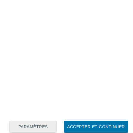
Calendrier lunaire
Lun
Mar
Mer
Jeu
Ven
Sam
Dim
6
7
8
9
10
11
12
13
14
15
16
17
18
19
PARAMÈTRES
ACCEPTER ET CONTINUER