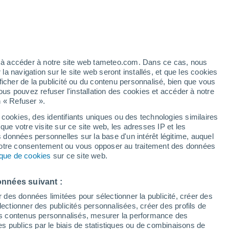
Vigilance orange
Alerte canicule de niveau élevé à
Glandage aujourd’hui
h
ez à accéder à notre site web tameteo.com. Dans ce cas, nous
 navigation sur le site web seront installés, et que les cookies
ficher de la publicité ou du contenu personnalisé, bien que vous
ous pouvez refuser l'installation des cookies et accéder à notre
n « Refuser ».
tobre
 cookies, des identifiants uniques ou des technologies similaires
que votre visite sur ce site web, les adresses IP et les
des températures
Radar de pluie
Satellites
Modèles
s données personnelles sur la base d'un intérêt légitime, auquel
 votre consentement ou vous opposer au traitement des données
tique de cookies
sur ce site web.
imanche
Lundi
Mardi
Mercredi
onnées suivant :
9 Août
10 Août
11 Août
12 Août
r des données limitées pour sélectionner la publicité, créer des
sélectionner des publicités personnalisées, créer des profils de
 des contenus personnalisés, mesurer la performance des
s publics par le biais de statistiques ou de combinaisons de
90%
80%