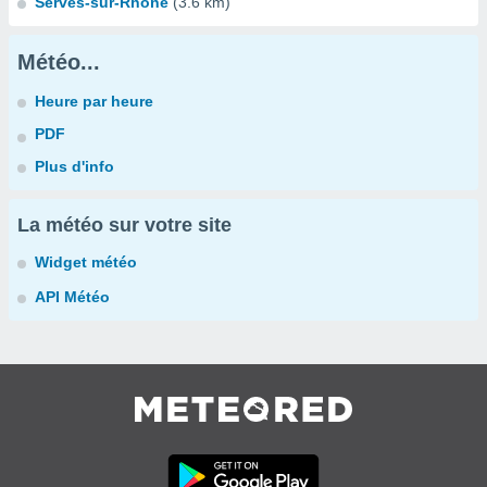
Serves-sur-Rhône
(3.6 km)
Météo...
Heure par heure
PDF
Plus d'info
La météo sur votre site
Widget météo
API Météo