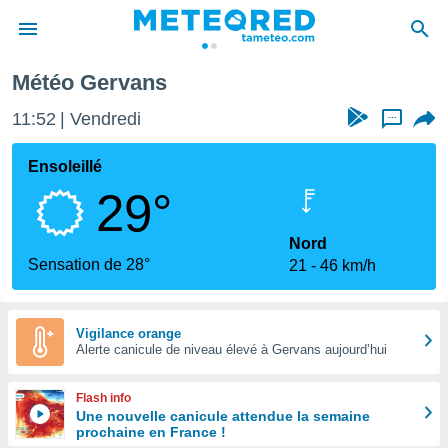
Météo Gervans
e
ntialité
11:52
Vendredi
...
enu de
o.com
Ensoleillé
o.com) a
29°
aré par
onnels
Nord
arantir
Sensation de 28°
21
46 km/h
té des
ions
. Vous
accéder
Vigilance orange
e en
Alerte canicule de niveau élevé à Gervans aujourd’hui
 les
Flash info
s :
Une nouvelle canicule attendue la semaine
prochaine en France !
r les