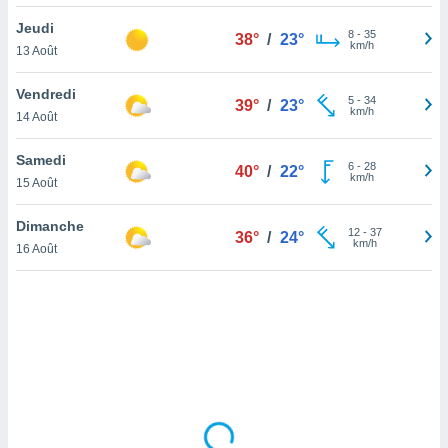
lisé en
Jeudi
 de
8
-
35
38°
/
23°
km/h
13 Août
. Vous
rouver
Vendredi
5
-
34
39°
/
23°
ations
km/h
14 Août
re
que de
Samedi
kies
6
-
28
40°
/
22°
km/h
15 Août
r votre
ement à
ment en
Dimanche
12
-
37
36°
/
24°
sur le
km/h
16 Août
res des
kies
le au
page de
te web.
MENT,
 les