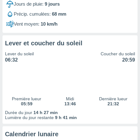
ires
Jours de pluie:
9
jours
ons le
ent des
Précip. cumulées:
68 mm
es
Vent moyen:
10 km/h
 :
et/ou
 à des
Lever et coucher du soleil
ions sur
eil,
Lever du soleil
Coucher du soleil
des
06:32
20:59
limitées
nner la
, créer
ils pour
ité
lisée,
Première lueur
Midi
Dernière lueur
05:59
13:46
21:32
des
our
Durée du jour
14 h 27 min
nner des
Lumière du jour restante
9 h 41 min
és
lisées,
Calendrier lunaire
s profils
enus