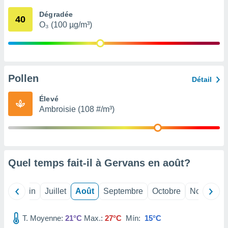
nées
Dégradée
lles sur
40
O₃ (100 µg/m³)
d'un
égitime,
vous
vous
 Pour ce
ous
Pollen
Détail
etirer
Élevé
ement
Ambroisie (108 #/m³)
 opposer
ement
nées à
ment en
 sur «
res
» ou
Quel temps fait-il à Gervans en
août
?
e
que de
kies
Mai
Juin
Juillet
Août
Septembre
Octobre
Novembre
ite web.
T. Moyenne:
21°C
Max.:
27°C
Mín:
15°C
t nos