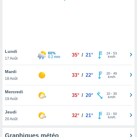
logies
e
s
tez pas
ation de
, vous
z à
à notre
Lundi
60%
24
-
53
35°
/
21°
0.2 mm
km/h
17 Août
.com.
 cas,
Mardi
20
-
49
us
33°
/
22°
km/h
18 Août
ns que
s
Mercredi
10
-
30
35°
/
20°
ires
km/h
19 Août
urer la
on sur le
Jeudi
21
-
50
 seront
32°
/
21°
km/h
20 Août
, et que
ies ne
as
Graphiques météo