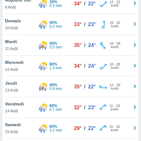
30%
n «
12
-
22
34°
/
22°
0.3 mm
km/h
9 Août
 et
r »,
cédez au
Demain
50%
15
-
32
33°
/
23°
 et vous
0.2 mm
km/h
10 Août
z
ation de
Mardi
50%
16
-
39
35°
/
24°
0.5 mm
km/h
11 Août
qu'ils
 nous ou
aires,
Mercredi
60%
10
-
28
34°
/
24°
1.3 mm
km/h
12 Août
nt de
t
Jeudi
40%
12
-
30
er le
35°
/
22°
0.9 mm
km/h
13 Août
ement
te, ainsi
Vendredi
60%
11
-
24
32°
/
23°
0.7 mm
km/h
per un
14 Août
écifique
us
Samedi
60%
11
-
32
de la
29°
/
22°
3.2 mm
km/h
15 Août
 et du