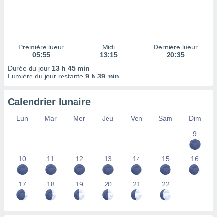
ires
ons le
ent des
es
 :
Première lueur
Midi
Dernière lueur
et/ou
05:55
13:15
20:35
 à des
Durée du jour
13 h 45 min
ions sur
Lumière du jour restante
9 h 39 min
eil,
des
limitées
Calendrier lunaire
nner la
Lun
Mar
Mer
Jeu
Ven
Sam
Dim
, créer
ils pour
9
ité
lisée,
10
11
12
13
14
15
16
des
our
nner des
17
18
19
20
21
22
és
lisées,
s profils
enus