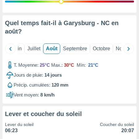
nées
lles sur
d'un
égitime,
Quel temps fait-il à Garysburg - NC en
vous
août
?
vous
 Pour ce
ous
Mai
Juin
Juillet
Août
Septembre
Octobre
Novembre
etirer
ement
T. Moyenne:
25°C
Max.:
30°C
Mín:
21°C
 opposer
ement
Jours de pluie:
14
jours
nées à
Précip. cumulées:
120 mm
ment en
 sur «
Vent moyen:
8 km/h
res
» ou
e
que de
Lever et coucher du soleil
kies
ite web.
Lever du soleil
Coucher du soleil
06:23
20:07
t nos