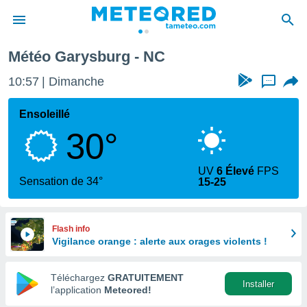
Météo Garysburg - NC
e
ntialité
10:57
Dimanche
...
enu de
o.com
Ensoleillé
o.com) a
30°
aré par
onnels
UV
6 Élevé
FPS
arantir
Sensation de 34°
15-25
té des
ions
. Vous
accéder
Flash info
e en
Vigilance orange : alerte aux orages violents !
 les
Téléchargez
GRATUITEMENT
s :
Installer
l’application
Meteored!
r les