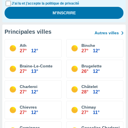
J'ai lu et j'accepte la politique de privacité
Principales villes
Autres villes
Ath
Binche
27°
12°
27°
12°
Braine-Le-Comte
Brugelette
27°
13°
26°
12°
Charleroi
Châtelet
27°
12°
28°
12°
Chievres
Chimay
27°
12°
27°
11°
Gerpinnes
Gosselies Charleroi