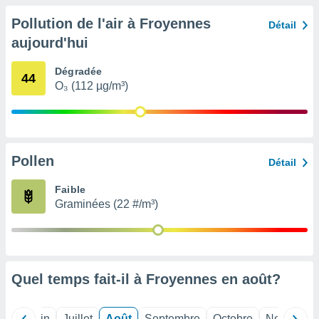
nées
Pollution de l'air à Froyennes
lles sur
Détail
d'un
aujourd'hui
égitime,
vous
Dégradée
vous
44
O₃ (112 µg/m³)
 Pour ce
ous
etirer
ement
 opposer
Pollen
Détail
ement
nées à
Faible
ment en
Graminées (22 #/m³)
 sur «
res
» ou
e
que de
kies
Quel temps fait-il à Froyennes en
août
?
ite web.
t nos
Mai
Juin
Juillet
Août
Septembre
Octobre
Novembre