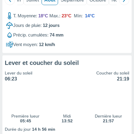
ires
ons le
ent des
T. Moyenne:
18°C
Max.:
23°C
Mín:
14°C
es
 :
Jours de pluie:
12
jours
et/ou
Précip. cumulées:
74 mm
 à des
ions sur
Vent moyen:
12 km/h
eil,
des
limitées
Lever et coucher du soleil
nner la
Lever du soleil
Coucher du soleil
, créer
06:23
21:19
ils pour
ité
lisée,
des
our
nner des
Première lueur
Midi
Dernière lueur
és
05:45
13:52
21:57
lisées,
s profils
Durée du jour
14 h 56 min
enus