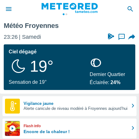
Météo Froyennes
e
ntialité
23:26
Samedi
...
enu de
o.com
Ciel dégagé
o.com) a
19°
aré par
onnels
Dernier Quartier
arantir
Sensation de 19°
Éclairée:
24%
té des
ions
. Vous
accéder
Vigilance jaune
e en
Alerte canicule de niveau modéré à Froyennes aujourd’hui
 les
s :
Flash info
Encore de la chaleur !
r les