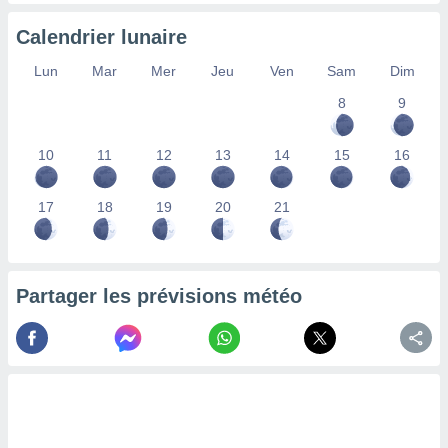
lisés,
Calendrier lunaire
des
our
Lun
Mar
Mer
Jeu
Ven
Sam
Dim
nner des
s
8
9
lisés,
la
ance des
10
11
12
13
14
15
16
s,
la
17
18
19
20
21
ance des
s,
dre les
par le
Partager les prévisions météo
ques ou
inaisons
ées
nt de
tes
,
er et
r les