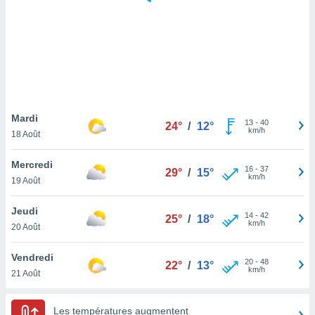
logies
e
s
tez pas
ation de
, vous
z à
à notre
Mardi
13
-
40
24°
/
12°
km/h
18 Août
.com.
 cas,
Mercredi
16
-
37
us
29°
/
15°
km/h
19 Août
ns que
s
Jeudi
14
-
42
25°
/
18°
ires
km/h
20 Août
urer la
on sur le
Vendredi
20
-
48
 seront
22°
/
13°
km/h
21 Août
, et que
ies ne
as
Les températures augmentent