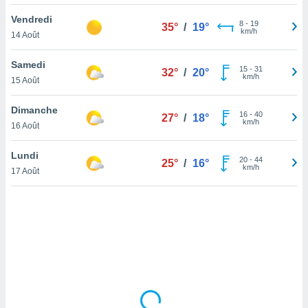
lisé en
Vendredi
 de
8
-
19
35°
/
19°
km/h
14 Août
. Vous
rouver
Samedi
15
-
31
32°
/
20°
ations
km/h
15 Août
re
que de
Dimanche
kies
16
-
40
27°
/
18°
km/h
16 Août
r votre
ement à
ment en
Lundi
20
-
44
25°
/
16°
sur le
km/h
17 Août
res des
kies
le au
page de
te web.
MENT,
 les