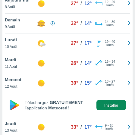
n «
12
-
29
27°
/
12°
km/h
8 Août
 et
r »,
cédez au
Demain
14
-
30
32°
/
14°
 et vous
km/h
9 Août
z
ation de
Lundi
19
-
40
27°
/
17°
km/h
10 Août
qu'ils
 nous ou
aires,
Mardi
16
-
34
26°
/
14°
km/h
11 Août
nt de
t
Mercredi
13
-
27
er le
30°
/
15°
km/h
12 Août
ement
te, ainsi
Téléchargez
GRATUITEMENT
per un
Installer
l’application
Meteored!
écifique
us
de la
Jeudi
9
-
18
33°
/
17°
 et du
km/h
13 Août