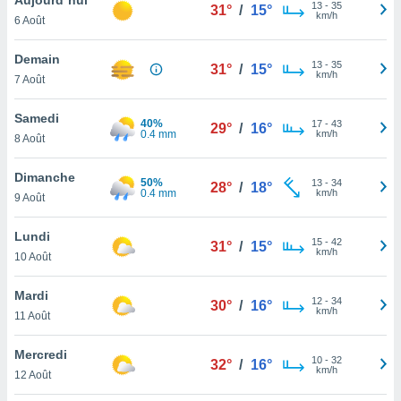
n «
13
-
35
31°
/
15°
km/h
6 Août
 et
r »,
cédez au
Demain
13
-
35
31°
/
15°
 et vous
km/h
7 Août
z
ation de
Samedi
40%
17
-
43
29°
/
16°
0.4 mm
km/h
8 Août
qu'ils
 nous ou
aires,
Dimanche
50%
13
-
34
28°
/
18°
0.4 mm
km/h
9 Août
nt de
t
Lundi
15
-
42
er le
31°
/
15°
km/h
10 Août
ement
te, ainsi
Mardi
12
-
34
30°
/
16°
km/h
per un
11 Août
écifique
us
Mercredi
10
-
32
de la
32°
/
16°
km/h
12 Août
 et du