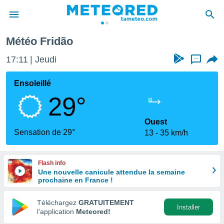
Météo Fridão
e
ntialité
17:11
Jeudi
...
enu de
o.com
Ensoleillé
o.com) a
29°
aré par
onnels
Ouest
arantir
Sensation de 29°
13
35 km/h
té des
ions
. Vous
Flash info
accéder
Une nouvelle canicule attendue la semaine
e en
prochaine en France !
 les
Téléchargez
GRATUITEMENT
s :
Installer
l’application
Meteored!
r les