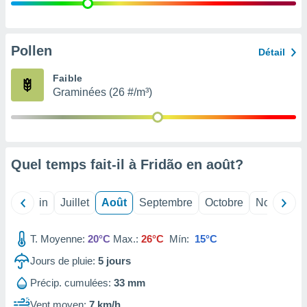
nées
lles sur
d'un
égitime,
Pollen
Détail
vous
vous
Faible
 Pour ce
Graminées (26 #/m³)
ous
etirer
ement
 opposer
Quel temps fait-il à Fridão en
août
?
ement
nées à
ment en
Mai
Juin
Juillet
Août
Septembre
Octobre
Novembre
 sur «
res
» ou
e
T. Moyenne:
20°C
Max.:
26°C
Mín:
15°C
que de
kies
Jours de pluie:
5
jours
ite web.
Précip. cumulées:
33 mm
t nos
Vent moyen:
7 km/h