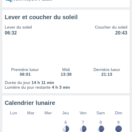
ires
ons le
ent des
Lever et coucher du soleil
es
 :
Lever du soleil
Coucher du soleil
et/ou
06:32
20:43
 à des
ions sur
eil,
des
limitées
Première lueur
Midi
Dernière lueur
nner la
06:01
13:38
21:13
, créer
ils pour
Durée du jour
14 h 11 min
ité
Lumière du jour restante
4 h 3 min
lisée,
des
Calendrier lunaire
our
nner des
Lun
Mar
Mer
Jeu
Ven
Sam
Dim
és
lisées,
6
7
8
9
s profils
enus