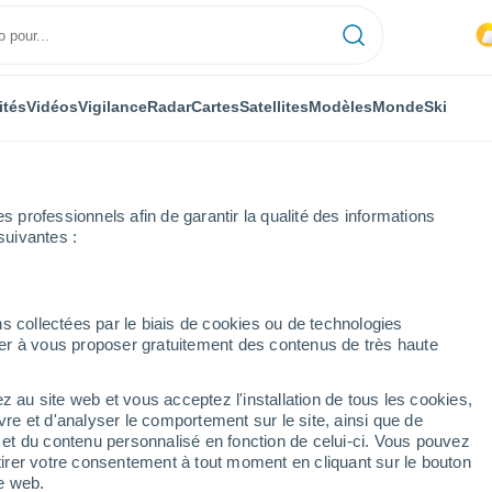
ités
Vidéos
Vigilance
Radar
Cartes
Satellites
Modèles
Monde
Ski
professionnels afin de garantir la qualité des informations
suivantes :
Marittima
s collectées par le biais de cookies ou de technologies
nuer à vous proposer gratuitement des contenus de très haute
ttima
z au site web et vous acceptez l'installation de tous les cookies,
...
vre et d'analyser le comportement sur le site, ainsi que de
é et du contenu personnalisé en fonction de celui-ci. Vous pouvez
Heure par heure
tirer votre consentement à tout moment en cliquant sur le bouton
Pluie faible dans les prochaines
te web.
heures