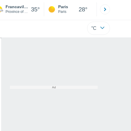
Francavilla Marittima
Paris
Montpelli
35°
28°
Province of Cosenza
Paris
Hérault
°C