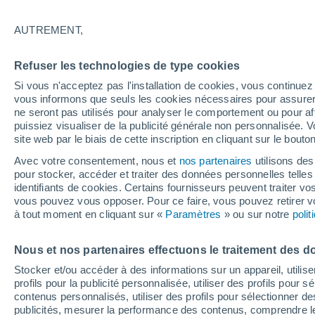
35°
AUTREMENT,
UV
7 Élev
Refuser les technologies de type cookies
Sensation de 35°
FPS
15-25
Si vous n'acceptez pas l'installation de cookies, vous continu
vous informons que seuls les cookies nécessaires pour assurer la
ne seront pas utilisés pour analyser le comportement ou pour af
puissiez visualiser de la publicité générale non personnalisée. V
Prévisions
site web par le biais de cette inscription en cliquant sur le bouto
Hausse des températures qui se renforce
dimanche en France
Avec votre consentement, nous et
nos partenaires
utilisons des
pour stocker, accéder et traiter des données personnelles telles 
Météo 1 - 7 jours
Heure par heure
Actualité
Carte 
identifiants de cookies. Certains fournisseurs peuvent traiter vo
vous pouvez vous opposer. Pour ce faire, vous pouvez retirer
à tout moment en cliquant sur «
Paramètres
» ou sur notre
poli
Demain
Lundi
Aujourd´hui
Nous et nos partenaires effectuons le traitement des d
9 Août
10 Août
8 Août
Stocker et/ou accéder à des informations sur un appareil, utilise
profils pour la publicité personnalisée, utiliser des profils pour 
contenus personnalisés, utiliser des profils pour sélectionner
publicités, mesurer la performance des contenus, comprendre le
60%
30%