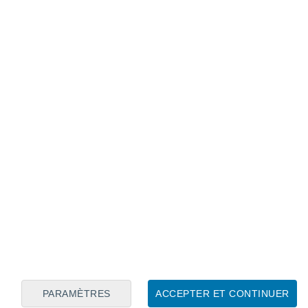
Calendrier lunaire
Lun
Mar
Mer
Jeu
Ven
Sam
Dim
8
9
10
11
12
13
14
15
16
17
18
19
20
21
PARAMÈTRES
ACCEPTER ET CONTINUER