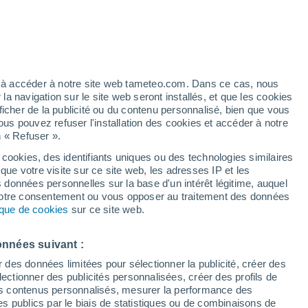
Vigilance orange
Alerte canicule de niveau élevé à
Francavilla Marittima aujourd’hui
é
ez à accéder à notre site web tameteo.com. Dans ce cas, nous
 navigation sur le site web seront installés, et que les cookies
ficher de la publicité ou du contenu personnalisé, bien que vous
ous pouvez refuser l'installation des cookies et accéder à notre
n « Refuser ».
 cookies, des identifiants uniques ou des technologies similaires
que votre visite sur ce site web, les adresses IP et les
de pluie
Radar de pluie
Satellites
Modèles
s données personnelles sur la base d'un intérêt légitime, auquel
 votre consentement ou vous opposer au traitement des données
tique de cookies
sur ce site web.
Mardi
Mercredi
Jeudi
Vendredi
onnées suivant :
11 Août
12 Août
13 Août
14 Août
r des données limitées pour sélectionner la publicité, créer des
sélectionner des publicités personnalisées, créer des profils de
 des contenus personnalisés, mesurer la performance des
s publics par le biais de statistiques ou de combinaisons de
70%