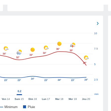
10
7.5
36°
35°
34°
34°
33°
32°
29°
5
24°
2.5
24°
24°
23°
23°
23°
23°
0.2
mm
Ven
14
Sam
15
Dim
16
Lun
17
Mar
18
Mer
19
Jeu
20
Minimum
Pluie