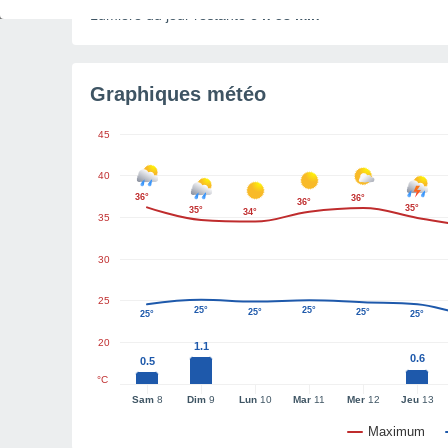
Lumière du jour restante
6 h 58 min
Graphiques météo
45
40
36°
36°
36°
35°
35°
34°
35
30
25
25°
25°
25°
25°
25°
25°
20
1.1
0.6
0.5
°C
Sam
8
Dim
9
Lun
10
Mar
11
Mer
12
Jeu
13
Maximum