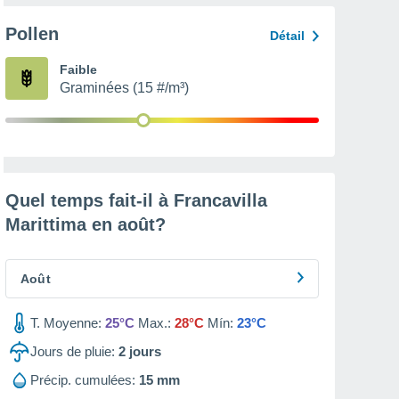
Pollen
Détail
Faible
Graminées (15 #/m³)
Quel temps fait-il à Francavilla
Marittima en
août
?
Août
T. Moyenne:
25°C
Max.:
28°C
Mín:
23°C
Jours de pluie:
2
jours
Précip. cumulées:
15 mm