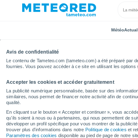
Météo
Actual
Avis de confidentialité
Le contenu de Tameteo.com (tameteo.com) a été préparé par des 
fournies. Vous pouvez accéder à ce site en utilisant les options 
Accepter les cookies et accéder gratuitement
Accueil
Italie
Province de Cosenza
Francavilla 
La publicité numérique personnalisée, basée sur des information
similaires, nous permet de financer notre activité afin de conti
Météo Francavilla Mari
qualité.
En cliquant sur le bouton « Accepter et continuer », vous accéde
13:31
Samedi
qu'ils soient à nous ou à partenaires, qui nous permettent de sui
développer un profil spécifique pour vous montrer de la publicit
trouver plus d'informations dans notre
Politique de cookies
et re
Éclaircies
Paramètres des cookies
disponible au pied de page de notre si