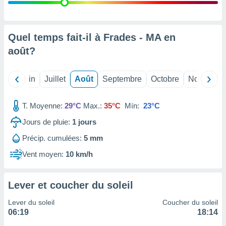
nées
lles sur
d'un
égitime,
Quel temps fait-il à Frades - MA en
vous
août
?
vous
 Pour ce
ous
Mai
Juin
Juillet
Août
Septembre
Octobre
Novembre
etirer
ement
T. Moyenne:
29°C
Max.:
35°C
Mín:
23°C
 opposer
ement
Jours de pluie:
1
jours
nées à
Précip. cumulées:
5 mm
ment en
 sur «
Vent moyen:
10 km/h
res
» ou
e
que de
Lever et coucher du soleil
kies
ite web.
Lever du soleil
Coucher du soleil
06:19
18:14
t nos