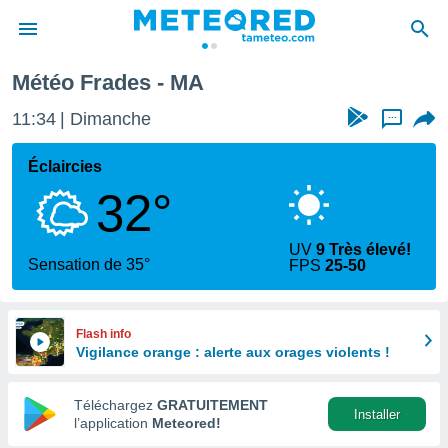
Météo Frades - MA
e
ntialité
11:34
Dimanche
...
enu de
o.com
Éclaircies
o.com) a
32°
aré par
onnels
UV
9 Très élevé!
arantir
Sensation de 35°
FPS
25-50
té des
ions
. Vous
accéder
Flash info
e en
Vigilance orange : alerte aux orages violents !
 les
Téléchargez
GRATUITEMENT
s :
Installer
l’application
Meteored!
r les