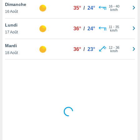
Dimanche
lisé en
16
-
40
35°
/
24°
km/h
 de
16 Août
. Vous
rouver
Lundi
11
-
35
36°
/
24°
km/h
17 Août
ations
re
Mardi
que de
12
-
36
36°
/
23°
km/h
kies
18 Août
r votre
ement à
ment en
sur le
res des
kies
le au
page de
te web.
MENT,
 les