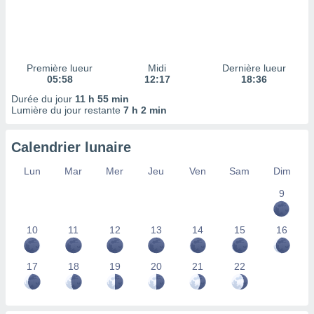
ires
ons le
ent des
es
 :
Première lueur
Midi
Dernière lueur
et/ou
05:58
12:17
18:36
 à des
Durée du jour
11 h 55 min
ions sur
Lumière du jour restante
7 h 2 min
eil,
des
limitées
Calendrier lunaire
nner la
Lun
Mar
Mer
Jeu
Ven
Sam
Dim
, créer
ils pour
9
ité
lisée,
10
11
12
13
14
15
16
des
our
nner des
17
18
19
20
21
22
és
lisées,
s profils
enus