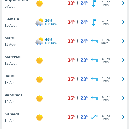
n «
14
-
32
33°
/
24°
km/h
9 Août
 et
r »,
cédez au
Demain
30%
13
-
31
34°
/
24°
 et vous
0.2 mm
km/h
10 Août
z
ation de
Mardi
40%
11
-
28
33°
/
24°
0.2 mm
km/h
11 Août
qu'ils
 nous ou
aires,
Mercredi
16
-
36
34°
/
23°
km/h
12 Août
nt de
t
Jeudi
14
-
33
er le
35°
/
23°
km/h
13 Août
ement
te, ainsi
Vendredi
15
-
37
35°
/
23°
km/h
per un
14 Août
écifique
us
Samedi
16
-
38
de la
35°
/
23°
km/h
15 Août
 et du