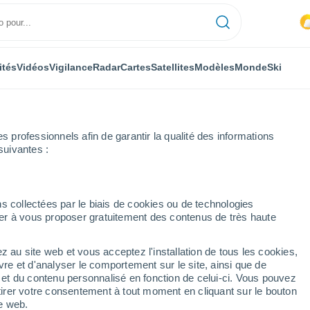
ités
Vidéos
Vigilance
Radar
Cartes
Satellites
Modèles
Monde
Ski
professionnels afin de garantir la qualité des informations
suivantes :
aux
s collectées par le biais de cookies ou de technologies
nuer à vous proposer gratuitement des contenus de très haute
ie)
z au site web et vous acceptez l'installation de tous les cookies,
...
vre et d'analyser le comportement sur le site, ainsi que de
é et du contenu personnalisé en fonction de celui-ci. Vous pouvez
Heure par heure
tirer votre consentement à tout moment en cliquant sur le bouton
Intervalles nuageux dans les
te web.
prochaines heures