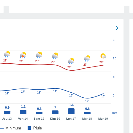
20
15
29°
29°
28°
28°
28°
27°
26°
10
17°
17°
16°
16°
5
15°
15°
12°
1.6
1.1
1
0.9
0.6
0.6
mm
Jeu
13
Ven
14
Sam
15
Dim
16
Lun
17
Mar
18
Mer
19
Minimum
Pluie