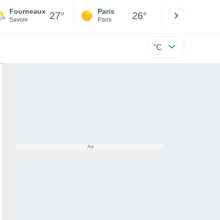
Fourneaux
Paris
Montpelli
27°
26°
Savoie
Paris
Hérault
°C