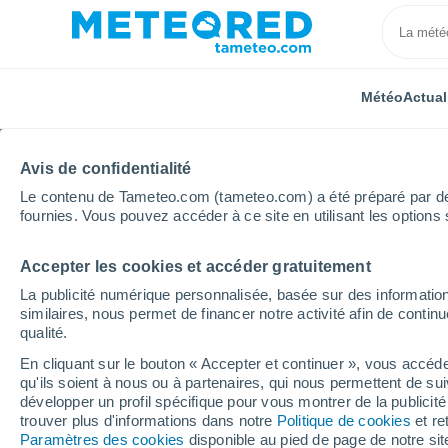
Météo
Actual
Avis de confidentialité
Le contenu de Tameteo.com (tameteo.com) a été préparé par des 
fournies. Vous pouvez accéder à ce site en utilisant les options 
Accepter les cookies et accéder gratuitement
Accueil
Auvergne-Rhône-Alpes
Savoie
Fourne
La publicité numérique personnalisée, basée sur des information
similaires, nous permet de financer notre activité afin de conti
Météo Fourneaux (Savo
qualité.
En cliquant sur le bouton « Accepter et continuer », vous accéde
15:49
Vendredi
qu'ils soient à nous ou à partenaires, qui nous permettent de sui
développer un profil spécifique pour vous montrer de la publicit
trouver plus d'informations dans notre
Politique de cookies
et re
Éclaircies
Paramètres des cookies
disponible au pied de page de notre si