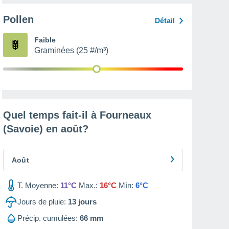
Pollen
Détail
Faible
Graminées (25 #/m³)
Quel temps fait-il à Fourneaux
(Savoie) en
août
?
Août
T. Moyenne:
11°C
Max.:
16°C
Mín:
6°C
Jours de pluie:
13
jours
Précip. cumulées:
66 mm