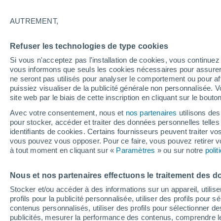
27°
AUTREMENT,
Nord-oues
Refuser les technologies de type cookies
Sensation de 26°
8
-
37 km/
Si vous n'acceptez pas l'installation de cookies, vous continu
vous informons que seuls les cookies nécessaires pour assurer la
ne seront pas utilisés pour analyser le comportement ou pour af
puissiez visualiser de la publicité générale non personnalisée. V
Astronomie
site web par le biais de cette inscription en cliquant sur le bouto
Une fusée de SpaceX s’écrase sur la Lune et 
les regards se tournent vers notre satellite à l
Avec votre consentement, nous et
nos partenaires
utilisons des
recherche du cratère
pour stocker, accéder et traiter des données personnelles telles 
Météo 1 - 7 jours
Heure par heure
Actualité
Carte
identifiants de cookies. Certains fournisseurs peuvent traiter vo
vous pouvez vous opposer. Pour ce faire, vous pouvez retirer
à tout moment en cliquant sur «
Paramètres
» ou sur notre
poli
Demain
Dimanche
Aujourd´hui
Nous et nos partenaires effectuons le traitement des d
8 Août
9 Août
7 Août
Stocker et/ou accéder à des informations sur un appareil, utilise
profils pour la publicité personnalisée, utiliser des profils pour 
contenus personnalisés, utiliser des profils pour sélectionner
publicités, mesurer la performance des contenus, comprendre le
90%
60%