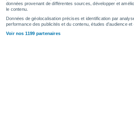
4 mm
0.8 mm
données provenant de différentes sources, développer et amélior
le contenu.
30°
/
14°
30°
/
16°
28°
/
15°
Données de géolocalisation précises et identification par analys
performance des publicités et du contenu, études d’audience e
8
-
40
km/h
6
-
36
km/h
9
8
-
37
km/h
Voir nos 1199 partenaires
Météo Fourneaux aujourd´hui
, 7 août
Éclaircies
27°
16:00
T. ressentie
26°
Éclaircies
26°
17:00
T. ressentie
26°
Éclaircies
25°
18:00
T. ressentie
26°
Ensoleillé
24°
19:00
T. ressentie
25°