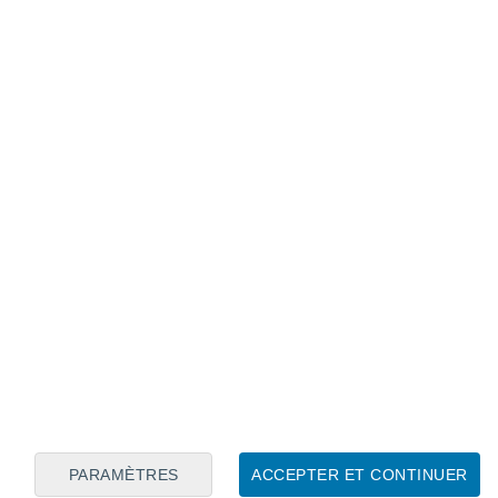
Calendrier lunaire
Lun
Mar
Mer
Jeu
Ven
Sam
Dim
7
8
9
10
11
12
13
14
15
16
17
18
19
20
PARAMÈTRES
ACCEPTER ET CONTINUER