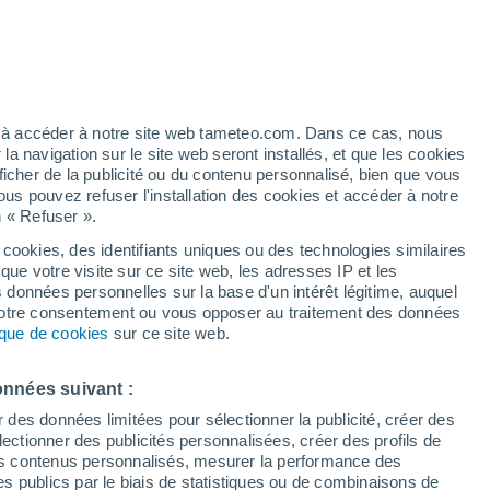
Vigilance jaune
Alerte orages de niveau modéré à
Fourneaux aujourd’hui
t
h
ez à accéder à notre site web tameteo.com. Dans ce cas, nous
 navigation sur le site web seront installés, et que les cookies
ficher de la publicité ou du contenu personnalisé, bien que vous
ous pouvez refuser l'installation des cookies et accéder à notre
n « Refuser ».
tous
a
 cookies, des identifiants uniques ou des technologies similaires
que votre visite sur ce site web, les adresses IP et les
 de couverture nuageuse
Radar de pluie
Satellites
Modèles
s données personnelles sur la base d'un intérêt légitime, auquel
 votre consentement ou vous opposer au traitement des données
tique de cookies
sur ce site web.
Lundi
Mardi
Mercredi
Jeudi
onnées suivant :
10 Août
11 Août
12 Août
13 Août
r des données limitées pour sélectionner la publicité, créer des
sélectionner des publicités personnalisées, créer des profils de
 des contenus personnalisés, mesurer la performance des
s publics par le biais de statistiques ou de combinaisons de
90%
70%
70%
50%