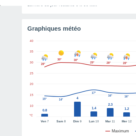
Lumière du jour restante
5 h 36 min
Graphiques météo
40
35
30°
30°
30
29°
28°
28°
28°
25
20
17°
15
16°
16°
4
15°
14°
2.3
10
1.4
1.2
0.8
°C
Ven
7
Sam
8
Dim
9
Lun
10
Mar
11
Mer
12
Maximum