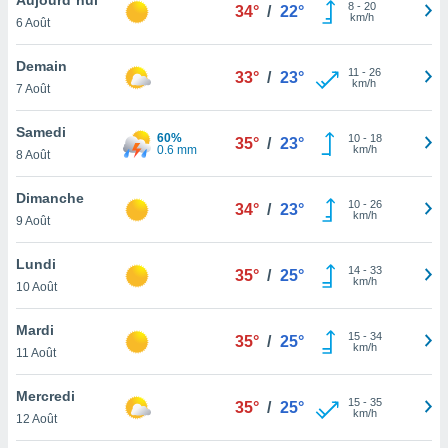
n «
8
-
20
34°
/
22°
km/h
6 Août
 et
r »,
cédez au
Demain
11
-
26
33°
/
23°
 et vous
km/h
7 Août
z
ation de
Samedi
60%
10
-
18
35°
/
23°
0.6 mm
km/h
8 Août
qu'ils
 nous ou
aires,
Dimanche
10
-
26
34°
/
23°
km/h
9 Août
nt de
t
Lundi
14
-
33
er le
35°
/
25°
km/h
10 Août
ement
te, ainsi
Mardi
15
-
34
35°
/
25°
km/h
per un
11 Août
écifique
us
Mercredi
15
-
35
de la
35°
/
25°
km/h
12 Août
 et du