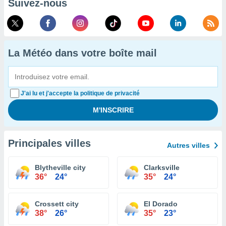
Suivez-nous
La Météo dans votre boîte mail
J'ai lu et j'accepte la politique de privacité
Principales villes
Autres villes
Blytheville city
Clarksville
36°
24°
35°
24°
Crossett city
El Dorado
38°
26°
35°
23°