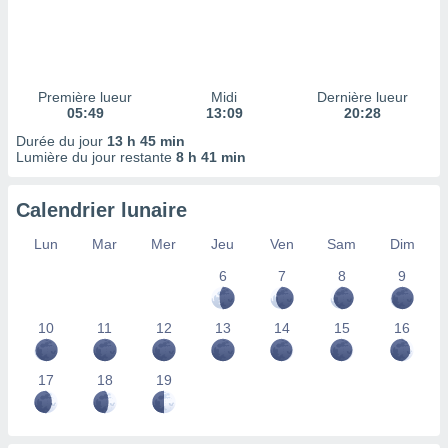
ires
ons le
ent des
es
 :
Première lueur
Midi
Dernière lueur
et/ou
05:49
13:09
20:28
 à des
Durée du jour
13 h 45 min
ions sur
Lumière du jour restante
8 h 41 min
eil,
des
limitées
Calendrier lunaire
nner la
Lun
Mar
Mer
Jeu
Ven
Sam
Dim
, créer
ils pour
6
7
8
9
ité
lisée,
10
11
12
13
14
15
16
des
our
nner des
17
18
19
és
lisées,
s profils
enus