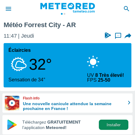
Météo Forrest City - AR
e
ntialité
11:47
Jeudi
...
enu de
o.com
Éclaircies
o.com) a
32°
aré par
onnels
UV
8 Très élevé!
arantir
Sensation de 34°
FPS
25-50
té des
ions
. Vous
Flash info
accéder
Une nouvelle canicule attendue la semaine
e en
prochaine en France !
 les
Téléchargez
GRATUITEMENT
s :
Installer
l’application
Meteored!
r les