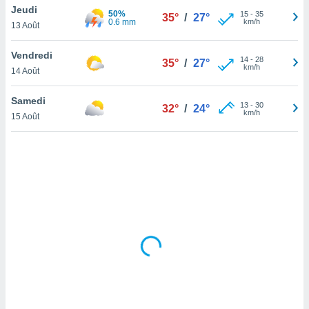
Jeudi
lisé en
50%
15
-
35
35°
/
27°
0.6 mm
km/h
 de
13 Août
. Vous
rouver
Vendredi
14
-
28
35°
/
27°
km/h
14 Août
ations
re
Samedi
que de
13
-
30
32°
/
24°
km/h
kies
15 Août
r votre
ement à
ment en
sur le
res des
kies
le au
page de
te web.
MENT,
 les