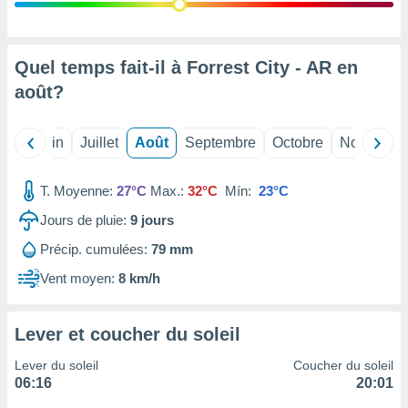
nées
lles sur
d'un
égitime,
Quel temps fait-il à Forrest City - AR en
vous
août
?
vous
 Pour ce
ous
Mai
Juin
Juillet
Août
Septembre
Octobre
Novembre
etirer
ement
T. Moyenne:
27°C
Max.:
32°C
Mín:
23°C
 opposer
ement
Jours de pluie:
9
jours
nées à
Précip. cumulées:
79 mm
ment en
 sur «
Vent moyen:
8 km/h
res
» ou
e
que de
Lever et coucher du soleil
kies
ite web.
Lever du soleil
Coucher du soleil
06:16
20:01
t nos