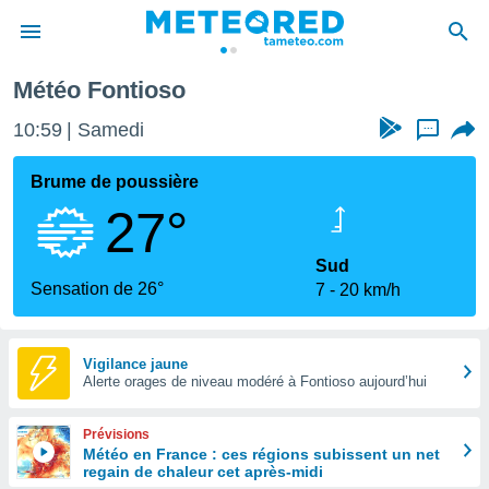
ontioso
Météo Fontioso
e
ntialité
10:59
Samedi
...
enu de
o.com
Brume de poussière
o.com) a
27°
aré par
onnels
Sud
arantir
Sensation de 26°
7
20 km/h
té des
ions
. Vous
accéder
Vigilance jaune
e en
Alerte orages de niveau modéré à Fontioso aujourd’hui
 les
Prévisions
s :
Météo en France : ces régions subissent un net
regain de chaleur cet après-midi
r les