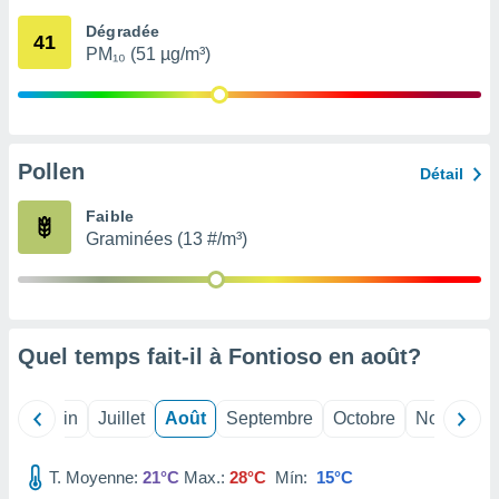
nées
Dégradée
lles sur
41
PM₁₀ (51 µg/m³)
d'un
égitime,
vous
vous
 Pour ce
ous
Pollen
Détail
etirer
Faible
ement
Graminées (13 #/m³)
 opposer
ement
nées à
ment en
 sur «
res
» ou
Quel temps fait-il à Fontioso en
août
?
e
que de
kies
Mai
Juin
Juillet
Août
Septembre
Octobre
Novembre
ite web.
T. Moyenne:
21°C
Max.:
28°C
Mín:
15°C
t nos