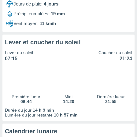
ires
Jours de pluie:
4
jours
ons le
ent des
Précip. cumulées:
19 mm
es
Vent moyen:
11 km/h
 :
et/ou
 à des
Lever et coucher du soleil
ions sur
eil,
Lever du soleil
Coucher du soleil
des
07:15
21:24
limitées
nner la
, créer
ils pour
ité
lisée,
Première lueur
Midi
Dernière lueur
06:44
14:20
21:55
des
our
Durée du jour
14 h 9 min
nner des
Lumière du jour restante
10 h 57 min
és
lisées,
Calendrier lunaire
s profils
enus