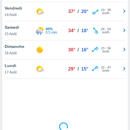
lisé en
Vendredi
 de
13
-
39
37°
/
20°
km/h
14 Août
. Vous
rouver
Samedi
40%
24
-
54
34°
/
18°
ations
0.5 mm
km/h
15 Août
re
que de
Dimanche
kies
23
-
56
30°
/
16°
km/h
16 Août
r votre
ement à
ment en
Lundi
22
-
47
29°
/
15°
sur le
km/h
17 Août
res des
kies
le au
page de
te web.
MENT,
 les