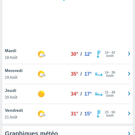
logies
e
s
tez pas
ation de
, vous
z à
à notre
Mardi
14
-
42
30°
/
12°
km/h
18 Août
.com.
 cas,
Mercredi
14
-
36
us
35°
/
17°
km/h
19 Août
ns que
s
Jeudi
21
-
48
34°
/
17°
ires
km/h
20 Août
urer la
on sur le
Vendredi
23
-
50
 seront
31°
/
15°
km/h
21 Août
, et que
ies ne
as
Graphiques météo