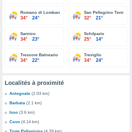
Romano di Lombardia
San Pellegrino Terme
34°
24°
32°
21°
Sarnico
Schilpario
34°
23°
25°
14°
Trescore Balneario
Treviglio
34°
22°
34°
24°
Localités à proximité
Antegnate
(2.03 km)
Barbata
(2.1 km)
Isso
(3.6 km)
Covo
(4.14 km)
Torre Pallavicina
(4.39 km)