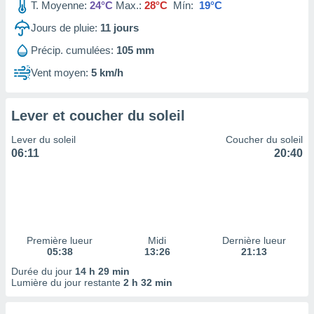
ires
T. Moyenne:
24°C
Max.:
28°C
Mín:
19°C
ons le
Jours de pluie:
11
jours
ent des
es
Précip. cumulées:
105 mm
 :
Vent moyen:
5 km/h
et/ou
 à des
ions sur
eil,
Lever et coucher du soleil
des
Lever du soleil
Coucher du soleil
limitées
06:11
20:40
nner la
, créer
ils pour
ité
lisée,
des
Première lueur
Midi
Dernière lueur
our
05:38
13:26
21:13
nner des
Durée du jour
14 h 29 min
és
Lumière du jour restante
2 h 32 min
lisées,
s profils
enus