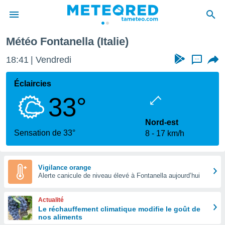
Météo Fontanella (Italie)
e
ntialité
18:41
Vendredi
...
enu de
o.com
Éclaircies
o.com) a
33°
aré par
onnels
Nord-est
arantir
Sensation de 33°
8
17 km/h
té des
ions
. Vous
accéder
Vigilance orange
e en
Alerte canicule de niveau élevé à Fontanella aujourd’hui
 les
Actualité
s :
Le réchauffement climatique modifie le goût de
nos aliments
r les