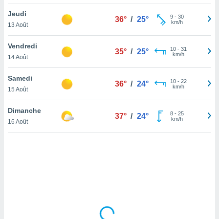
lisé en
Jeudi
 de
9
-
30
36°
/
25°
km/h
13 Août
. Vous
rouver
Vendredi
10
-
31
35°
/
25°
ations
km/h
14 Août
re
que de
Samedi
kies
10
-
22
36°
/
24°
km/h
15 Août
r votre
ement à
ment en
Dimanche
8
-
25
37°
/
24°
sur le
km/h
16 Août
res des
kies
le au
page de
te web.
MENT,
 les