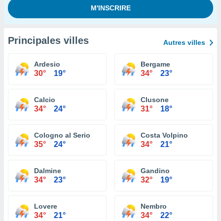
Principales villes
Autres villes
Ardesio
Bergame
30°
19°
34°
23°
Calcio
Clusone
34°
24°
31°
18°
Cologno al Serio
Costa Volpino
35°
24°
34°
21°
Dalmine
Gandino
34°
23°
32°
19°
Lovere
Nembro
34°
21°
34°
22°