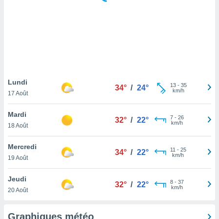
logies
e
s
tez pas
ation de
, vous
z à
à notre
Lundi
13
-
35
34°
/
24°
km/h
17 Août
.com.
 cas,
Mardi
7
-
26
us
32°
/
22°
km/h
18 Août
ns que
s
Mercredi
11
-
25
34°
/
22°
ires
km/h
19 Août
urer la
on sur le
Jeudi
8
-
37
 seront
32°
/
22°
km/h
20 Août
, et que
ies ne
as
Graphiques météo