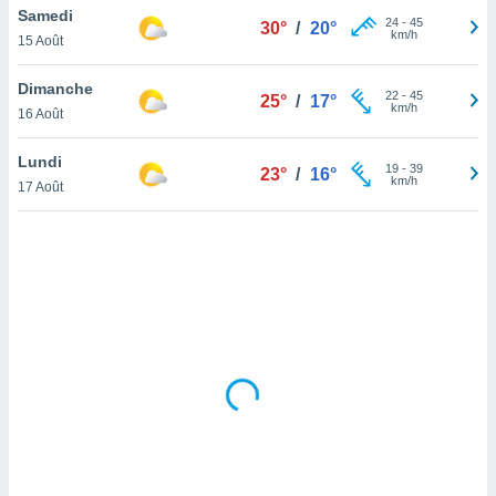
Samedi
lisé en
24
-
45
30°
/
20°
km/h
 de
15 Août
. Vous
rouver
Dimanche
22
-
45
25°
/
17°
km/h
16 Août
ations
re
Lundi
que de
19
-
39
23°
/
16°
km/h
kies
17 Août
r votre
ement à
ment en
sur le
res des
kies
le au
page de
te web.
MENT,
 les