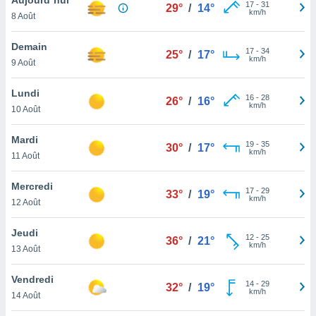
n «
17
-
31
29°
/
14°
km/h
8 Août
 et
r »,
cédez au
Demain
17
-
34
25°
/
17°
 et vous
km/h
9 Août
z
ation de
Lundi
16
-
28
26°
/
16°
km/h
10 Août
qu'ils
 nous ou
aires,
Mardi
19
-
35
30°
/
17°
km/h
11 Août
nt de
t
Mercredi
17
-
29
er le
33°
/
19°
km/h
12 Août
ement
te, ainsi
Jeudi
12
-
25
36°
/
21°
km/h
per un
13 Août
écifique
us
Vendredi
14
-
29
de la
32°
/
19°
km/h
14 Août
 et du