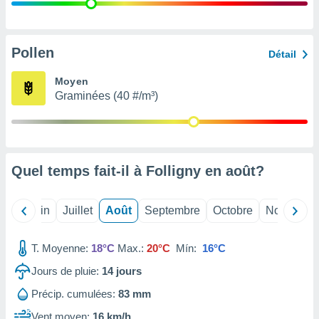
nées
lles sur
d'un
égitime,
Pollen
Détail
vous
vous
Moyen
 Pour ce
Graminées (40 #/m³)
ous
etirer
ement
 opposer
Quel temps fait-il à Folligny en
août
?
ement
nées à
ment en
Mai
Juin
Juillet
Août
Septembre
Octobre
Novembre
 sur «
res
» ou
e
T. Moyenne:
18°C
Max.:
20°C
Mín:
16°C
que de
kies
Jours de pluie:
14
jours
ite web.
Précip. cumulées:
83 mm
t nos
Vent moyen:
16 km/h