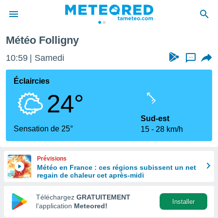
Météo Folligny
e
ntialité
10:59
Samedi
...
enu de
o.com
Éclaircies
o.com) a
24°
aré par
onnels
Sud-est
arantir
Sensation de 25°
15
28 km/h
té des
ions
. Vous
Prévisions
accéder
Météo en France : ces régions subissent un net
e en
regain de chaleur cet après-midi
 les
Téléchargez
GRATUITEMENT
s :
Installer
l’application
Meteored!
r les