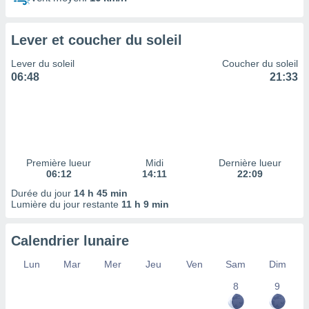
ires
ons le
ent des
Lever et coucher du soleil
es
 :
Lever du soleil
Coucher du soleil
et/ou
06:48
21:33
 à des
ions sur
eil,
des
limitées
Première lueur
Midi
Dernière lueur
nner la
06:12
14:11
22:09
, créer
ils pour
Durée du jour
14 h 45 min
ité
Lumière du jour restante
11 h 9 min
lisée,
des
Calendrier lunaire
our
nner des
Lun
Mar
Mer
Jeu
Ven
Sam
Dim
és
lisées,
8
9
s profils
enus