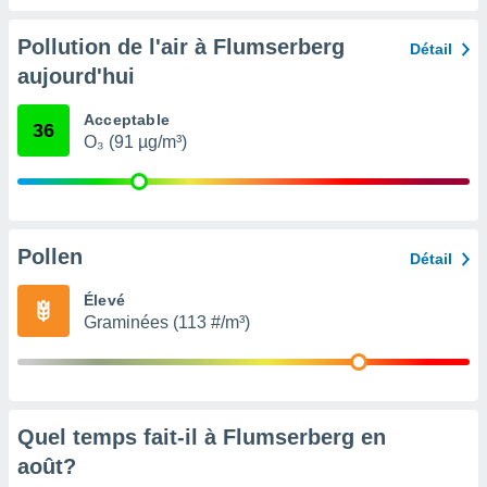
nées
lles sur
Pollution de l'air à Flumserberg
Détail
d'un
aujourd'hui
égitime,
vous
vous
Acceptable
36
 Pour ce
O₃ (91 µg/m³)
ous
etirer
ement
 opposer
Pollen
Détail
ement
nées à
Élevé
ment en
Graminées (113 #/m³)
 sur «
res
» ou
e
que de
kies
ite web.
Quel temps fait-il à Flumserberg en
août
?
t nos