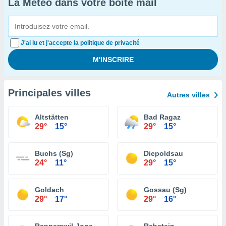
La Météo dans votre boîte mail
J'ai lu et j'accepte la politique de privacité
Principales villes
Autres villes
Altstätten
Bad Ragaz
29°
15°
29°
15°
Buchs (Sg)
Diepoldsau
24°
11°
29°
15°
Goldach
Gossau (Sg)
29°
17°
29°
16°