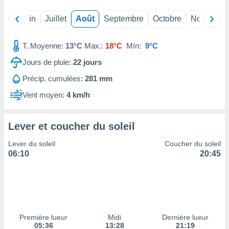
ires
ons le
Mai
Juin
Juillet
Août
Septembre
Octobre
Novembre
ent des
es
 :
T. Moyenne:
13°C
Max.:
18°C
Mín:
9°C
et/ou
Jours de pluie:
22
jours
 à des
ions sur
Précip. cumulées:
281 mm
eil,
des
Vent moyen:
4 km/h
limitées
nner la
Lever et coucher du soleil
, créer
ils pour
Lever du soleil
Coucher du soleil
ité
06:10
20:45
lisée,
des
our
nner des
és
lisées,
Première lueur
Midi
Dernière lueur
s profils
05:36
13:28
21:19
enus