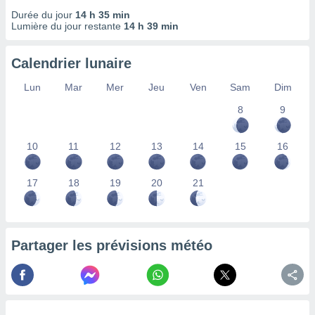
lisés,
Durée du jour
14 h 35 min
des
Lumière du jour restante
14 h 39 min
our
nner des
Calendrier lunaire
s
lisés,
Lun
Mar
Mer
Jeu
Ven
Sam
Dim
la
ance des
8
9
s,
la
ance des
10
11
12
13
14
15
16
s,
dre les
17
18
19
20
21
par le
ques ou
inaisons
ées
Partager les prévisions météo
nt de
tes
,
er et
r les