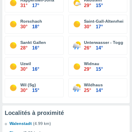
Rapperswil-Jona
Rebstein
31°
17°
29°
15°
Rorschach
Saint-Gall-Altenrhein
30°
18°
30°
17°
Sankt Gallen
Unterwasser - Toggenb
28°
16°
26°
14°
Uzwil
Widnau
30°
16°
29°
15°
Wil (Sg)
Wildhaus
30°
15°
25°
14°
Localités à proximité
Walenstadt
(4.99 km)