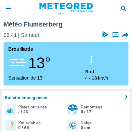
Météo Flumserberg
e
ntialité
06:41
Samedi
...
enu de
o.com
Brouillards
o.com) a
13°
aré par
onnels
Sud
arantir
Sensation de 13°
4
18 km/h
té des
ions
. Vous
accéder
Bulletin enneigement
e en
Pistes ouvertes
Remontées
 les
- / 43
0 / 17
s :
Km skiables
Neige
0 / 65
0 cm
r les