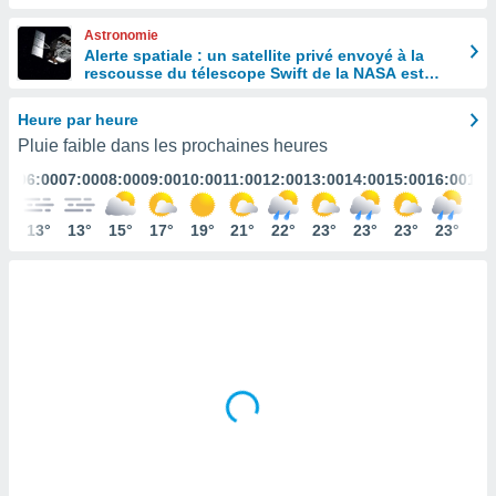
s et
Astronomie
r
Alerte spatiale : un satellite privé envoyé à la
tement
rescousse du télescope Swift de la NASA est
cité
hors de contrôle
ue
Heure par heure
lisée,
ACCEPTER
Pluie faible dans les prochaines heures
ur des
ET
ions
:00
06:00
07:00
08:00
09:00
10:00
11:00
12:00
13:00
14:00
15:00
16:00
17:
CONTINUER
es par le
 cookies
3°
13°
13°
15°
17°
19°
21°
22°
23°
23°
23°
23°
23
PARAMÈTRES
gies
es, nous
de
 notre
afin de
r à vous
r
ment des
 de très
alité.
ant sur