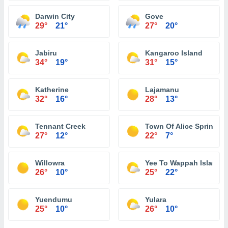
Darwin City
Gove
29°
21°
27°
20°
Jabiru
Kangaroo Island
34°
19°
31°
15°
Katherine
Lajamanu
32°
16°
28°
13°
Tennant Creek
Town Of Alice Springs
27°
12°
22°
7°
Willowra
Yee To Wappah Island
26°
10°
25°
22°
Yuendumu
Yulara
25°
10°
26°
10°