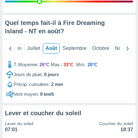
nées
lles sur
d'un
égitime,
Quel temps fait-il à Fire Dreaming
vous
Island - NT en
août
?
vous
 Pour ce
ous
Mai
Juin
Juillet
Août
Septembre
Octobre
Novembre
etirer
ement
T. Moyenne:
26°C
Max.:
33°C
Mín:
20°C
 opposer
ement
Jours de pluie:
0
jours
nées à
Précip. cumulées:
2 mm
ment en
 sur «
Vent moyen:
9 km/h
res
» ou
e
que de
Lever et coucher du soleil
kies
ite web.
Lever du soleil
Coucher du soleil
07:01
18:37
t nos