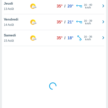
Jeudi
lisé en
16
-
40
35°
/
20°
km/h
 de
13 Août
. Vous
rouver
Vendredi
16
-
39
35°
/
21°
km/h
14 Août
ations
re
Samedi
que de
16
-
36
35°
/
18°
km/h
kies
15 Août
r votre
ement à
ment en
sur le
res des
kies
le au
page de
te web.
MENT,
 les