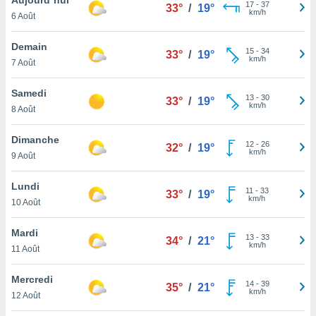
n «
17
-
37
33°
/
19°
km/h
6 Août
 et
r »,
cédez au
Demain
15
-
34
33°
/
19°
 et vous
km/h
7 Août
z
ation de
Samedi
13
-
30
33°
/
19°
km/h
8 Août
qu'ils
 nous ou
aires,
Dimanche
12
-
26
32°
/
19°
km/h
9 Août
nt de
t
Lundi
11
-
33
er le
33°
/
19°
km/h
10 Août
ement
te, ainsi
Mardi
13
-
33
34°
/
21°
km/h
per un
11 Août
écifique
us
Mercredi
14
-
39
de la
35°
/
21°
km/h
12 Août
 et du