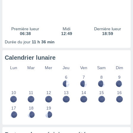
ires
ons le
ent des
es
 :
Première lueur
Midi
Dernière lueur
et/ou
06:38
12:49
18:59
 à des
Durée du jour
11 h 36 min
ions sur
eil,
des
Calendrier lunaire
limitées
Lun
Mar
Mer
Jeu
Ven
Sam
Dim
nner la
, créer
6
7
8
9
ils pour
ité
10
11
12
13
14
15
16
lisée,
des
our
17
18
19
nner des
és
lisées,
s profils
enus