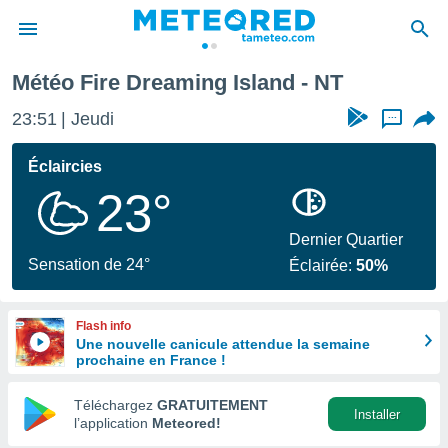
Météo Fire Dreaming Island - NT
e
ntialité
23:51
Jeudi
...
enu de
o.com
Éclaircies
o.com) a
23°
aré par
onnels
Dernier Quartier
arantir
Sensation de 24°
Éclairée:
50%
té des
ions
. Vous
Flash info
accéder
Une nouvelle canicule attendue la semaine
e en
prochaine en France !
 les
Téléchargez
GRATUITEMENT
s :
Installer
l’application
Meteored!
r les