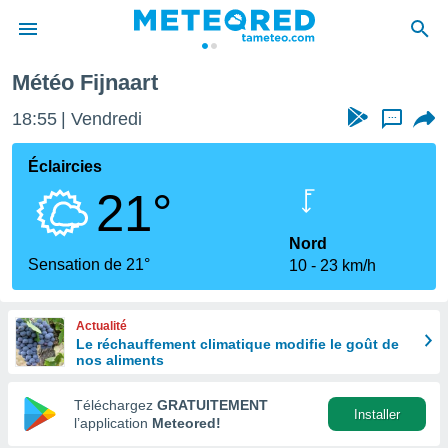
Météo Fijnaart
e
ntialité
18:55
Vendredi
...
enu de
o.com
Éclaircies
o.com) a
21°
aré par
onnels
Nord
arantir
Sensation de 21°
10
23 km/h
té des
ions
. Vous
Actualité
accéder
Le réchauffement climatique modifie le goût de
e en
nos aliments
 les
Téléchargez
GRATUITEMENT
s :
Installer
l’application
Meteored!
r les