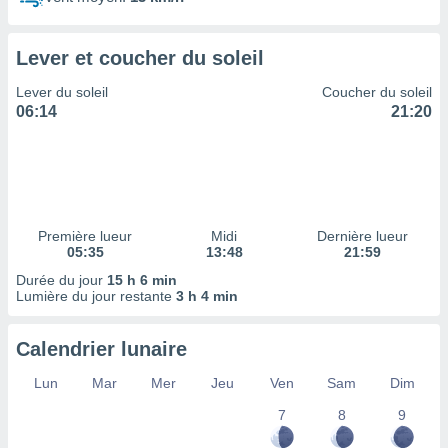
ires
ons le
ent des
Lever et coucher du soleil
es
 :
Lever du soleil
Coucher du soleil
et/ou
06:14
21:20
 à des
ions sur
eil,
des
limitées
Première lueur
Midi
Dernière lueur
nner la
05:35
13:48
21:59
, créer
ils pour
Durée du jour
15 h 6 min
ité
Lumière du jour restante
3 h 4 min
lisée,
des
Calendrier lunaire
our
nner des
Lun
Mar
Mer
Jeu
Ven
Sam
Dim
és
lisées,
7
8
9
s profils
enus