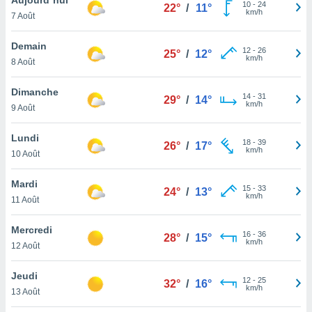
n «
10
-
24
22°
/
11°
km/h
7 Août
 et
r »,
cédez au
Demain
12
-
26
25°
/
12°
 et vous
km/h
8 Août
z
ation de
Dimanche
14
-
31
29°
/
14°
km/h
9 Août
qu'ils
 nous ou
aires,
Lundi
18
-
39
26°
/
17°
km/h
10 Août
nt de
t
Mardi
15
-
33
er le
24°
/
13°
km/h
11 Août
ement
te, ainsi
Mercredi
16
-
36
28°
/
15°
km/h
per un
12 Août
écifique
us
Jeudi
12
-
25
de la
32°
/
16°
km/h
13 Août
 et du