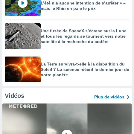
L’été n’a aucune intention de s’arrêter » –
mais le Rhin en paie le prix
Une fusée de SpaceX s’écrase sur la Lune
et tous les regards se tournent vers notre
satellite à la recherche du cratère
La Terre survivra-t-elle à la disparition du
Soleil ? La science réécrit le dernier jour de
notre planète
Vidéos
Plus de vidéos