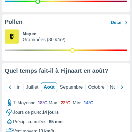
nées
lles sur
d'un
égitime,
Pollen
Détail
vous
vous
Moyen
 Pour ce
Graminées (30 #/m³)
ous
etirer
ement
 opposer
Quel temps fait-il à Fijnaart en
août
?
ement
nées à
ment en
Mai
Juin
Juillet
Août
Septembre
Octobre
Novembre
 sur «
res
» ou
e
T. Moyenne:
18°C
Max.:
22°C
Mín:
14°C
que de
kies
Jours de pluie:
14
jours
ite web.
Précip. cumulées:
85 mm
t nos
Vent moyen:
13 km/h