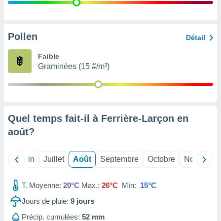
nées
lles sur
d'un
égitime,
Pollen
Détail
vous
vous
Faible
 Pour ce
Graminées (15 #/m³)
ous
etirer
ement
 opposer
Quel temps fait-il à Ferrière-Larçon en
ement
nées à
août
?
ment en
 sur «
res
» ou
Mai
Juin
Juillet
Août
Septembre
Octobre
Novembre
e
que de
kies
T. Moyenne:
20°C
Max.:
26°C
Mín:
15°C
ite web.
Jours de pluie:
9
jours
t nos
Précip. cumulées:
52 mm