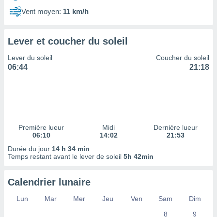
ires
ons le
Vent moyen:
11 km/h
ent des
es
 :
Lever et coucher du soleil
et/ou
Lever du soleil
Coucher du soleil
 à des
06:44
21:18
ions sur
eil,
des
limitées
nner la
, créer
Première lueur
Midi
Dernière lueur
ils pour
06:10
14:02
21:53
ité
Durée du jour
14 h 34 min
lisée,
Temps restant avant le lever de soleil
5h 42min
des
our
nner des
Calendrier lunaire
és
lisées,
Lun
Mar
Mer
Jeu
Ven
Sam
Dim
s profils
8
9
enus