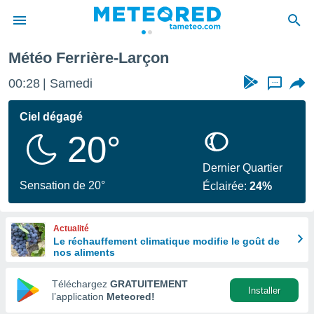
Météo Ferrière-Larçon
e
ntialité
00:28
Samedi
...
enu de
o.com
Ciel dégagé
o.com) a
20°
aré par
onnels
Dernier Quartier
arantir
Sensation de 20°
Éclairée:
24%
té des
ions
. Vous
Actualité
accéder
Le réchauffement climatique modifie le goût de
e en
nos aliments
 les
Téléchargez
GRATUITEMENT
s :
Installer
l’application
Meteored!
r les