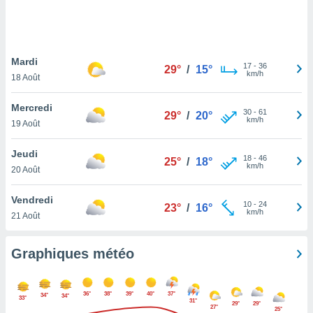
logies
e
s
Mardi
tez pas
17
-
36
29°
/
15°
km/h
ation de
18 Août
, vous
z à
Mercredi
30
-
61
29°
/
20°
à notre
km/h
19 Août
.com.
Jeudi
 cas,
18
-
46
25°
/
18°
km/h
us
20 Août
ns que
s
Vendredi
10
-
24
23°
/
16°
km/h
21 Août
ires
urer la
on sur le
Graphiques météo
 seront
, et que
ies ne
36°
38°
39°
40°
37°
34°
34°
33°
as
31°
29°
29°
27°
25°