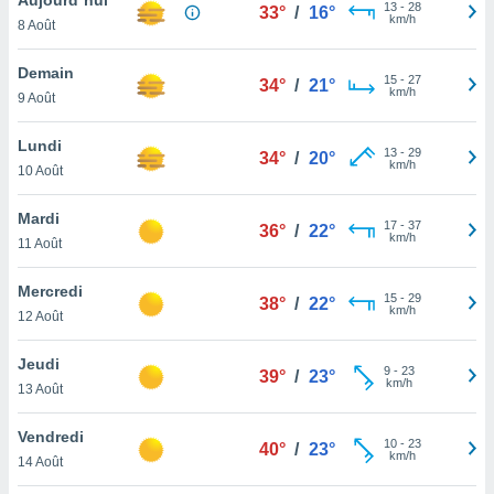
n «
13
-
28
33°
/
16°
km/h
8 Août
 et
r »,
cédez au
Demain
15
-
27
34°
/
21°
 et vous
km/h
9 Août
z
ation de
Lundi
13
-
29
34°
/
20°
km/h
10 Août
qu'ils
 nous ou
aires,
Mardi
17
-
37
36°
/
22°
km/h
11 Août
nt de
t
Mercredi
15
-
29
er le
38°
/
22°
km/h
12 Août
ement
te, ainsi
Jeudi
9
-
23
39°
/
23°
km/h
per un
13 Août
écifique
us
Vendredi
10
-
23
de la
40°
/
23°
km/h
14 Août
 et du