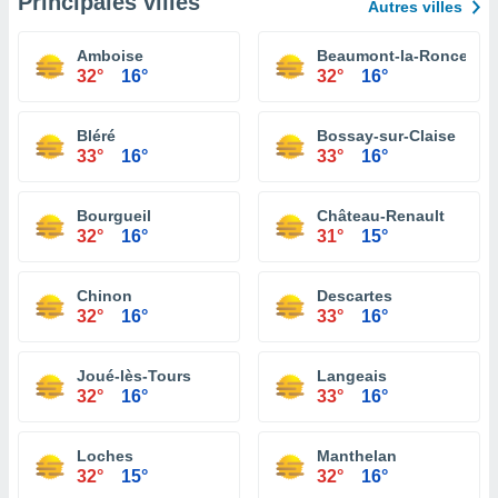
Principales villes
Autres villes
Amboise
Beaumont-la-Ronce
32°
16°
32°
16°
Bléré
Bossay-sur-Claise
33°
16°
33°
16°
Bourgueil
Château-Renault
32°
16°
31°
15°
Chinon
Descartes
32°
16°
33°
16°
Joué-lès-Tours
Langeais
32°
16°
33°
16°
Loches
Manthelan
32°
15°
32°
16°