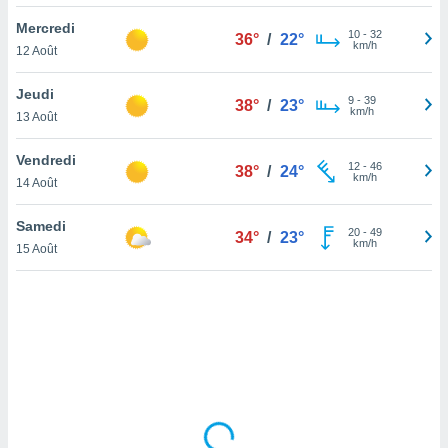
lisé en
Mercredi
 de
10
-
32
36°
/
22°
km/h
12 Août
. Vous
rouver
Jeudi
9
-
39
38°
/
23°
ations
km/h
13 Août
re
que de
Vendredi
kies
12
-
46
38°
/
24°
km/h
14 Août
r votre
ement à
ment en
Samedi
20
-
49
34°
/
23°
sur le
km/h
15 Août
res des
kies
le au
page de
te web.
MENT,
 les