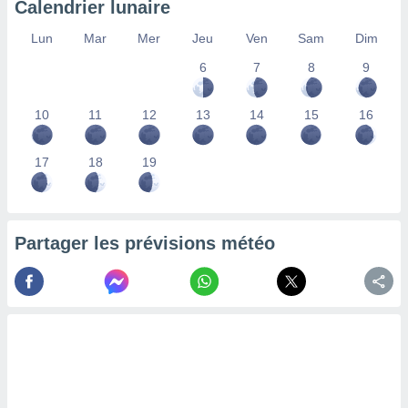
Calendrier lunaire
lisés,
des
Lun
Mar
Mer
Jeu
Ven
Sam
Dim
our
6
7
8
9
nner des
s
lisés,
10
11
12
13
14
15
16
la
ance des
s,
17
18
19
la
ance des
s,
dre les
Partager les prévisions météo
par le
ques ou
inaisons
ées
nt de
tes
,
er et
r les