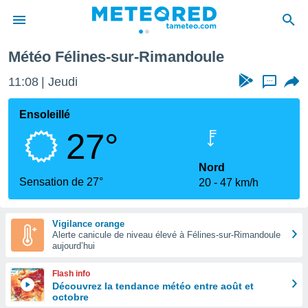
oule
Météo Félines-sur-Rimandoule
e
ntialité
11:08
Jeudi
...
enu de
o.com
Ensoleillé
o.com) a
27°
aré par
onnels
Nord
arantir
Sensation de 27°
20
47 km/h
té des
ions
. Vous
Vigilance orange
accéder
Alerte canicule de niveau élevé à Félines-sur-Rimandoule
e en
aujourd’hui
 les
Flash info
s :
Découvrez la tendance météo entre août et
octobre
r les