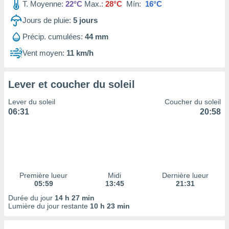
ires
T. Moyenne:
22°C
Max.:
28°C
Mín:
16°C
ons le
Jours de pluie:
5
jours
ent des
es
Précip. cumulées:
44 mm
 :
Vent moyen:
11 km/h
et/ou
 à des
ions sur
eil,
Lever et coucher du soleil
des
Lever du soleil
Coucher du soleil
limitées
06:31
20:58
nner la
, créer
ils pour
ité
lisée,
des
Première lueur
Midi
Dernière lueur
our
05:59
13:45
21:31
nner des
Durée du jour
14 h 27 min
és
Lumière du jour restante
10 h 23 min
lisées,
s profils
enus