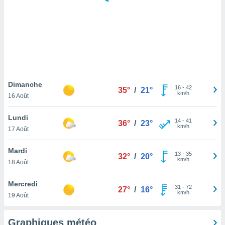
logies
e
s
tez pas
ation de
, vous
z à
à notre
Dimanche
16
-
42
35°
/
21°
km/h
16 Août
.com.
 cas,
Lundi
14
-
41
us
36°
/
23°
km/h
17 Août
ns que
s
Mardi
13
-
35
32°
/
20°
ires
km/h
18 Août
urer la
on sur le
Mercredi
31
-
72
 seront
27°
/
16°
km/h
19 Août
, et que
ies ne
as
Graphiques météo