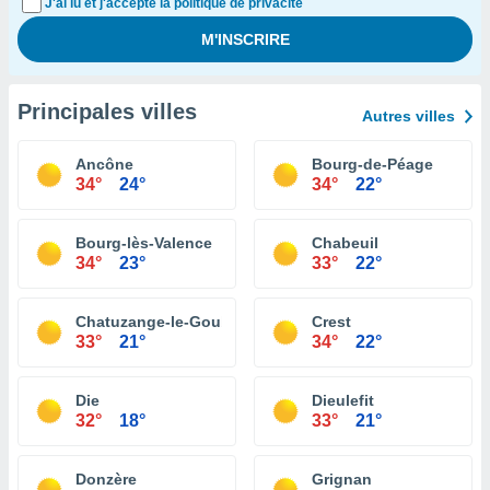
J'ai lu et j'accepte la politique de privacité
Principales villes
Autres villes
Ancône
Bourg-de-Péage
34°
24°
34°
22°
Bourg-lès-Valence
Chabeuil
34°
23°
33°
22°
Chatuzange-le-Goubet
Crest
33°
21°
34°
22°
Die
Dieulefit
32°
18°
33°
21°
Donzère
Grignan