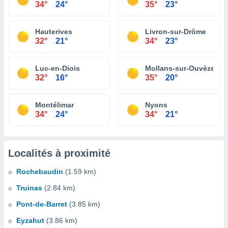
34°
24°
35°
23°
Hauterives
Livron-sur-Drôme
32°
21°
34°
23°
Luc-en-Diois
Mollans-sur-Ouvèze
32°
16°
35°
20°
Montélimar
Nyons
34°
24°
34°
21°
Localités à proximité
Rochebaudin
(1.59 km)
Truinas
(2.84 km)
Pont-de-Barret
(3.85 km)
Eyzahut
(3.86 km)