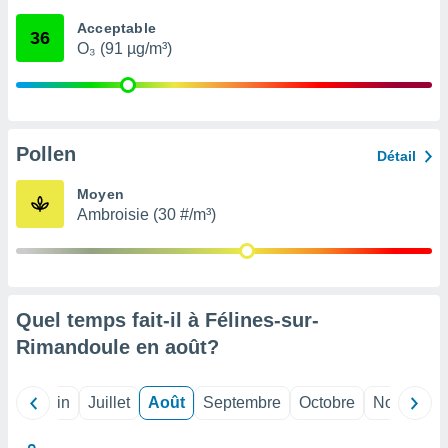
nées
Acceptable
lles sur
36
O₃ (91 µg/m³)
d'un
égitime,
vous
vous
 Pour ce
ous
Pollen
Détail
etirer
Moyen
ement
Ambroisie (30 #/m³)
 opposer
ement
nées à
ment en
 sur «
res
» ou
Quel temps fait-il à Félines-sur-
e
Rimandoule en
août
?
que de
kies
ite web.
Mai
Juin
Juillet
Août
Septembre
Octobre
Novembre
t nos