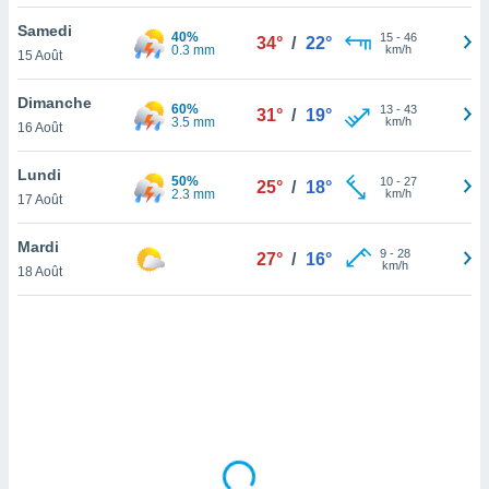
lisé en
Samedi
 de
40%
15
-
46
34°
/
22°
0.3 mm
km/h
15 Août
. Vous
rouver
Dimanche
60%
13
-
43
31°
/
19°
ations
3.5 mm
km/h
16 Août
re
que de
Lundi
50%
kies
10
-
27
25°
/
18°
2.3 mm
km/h
17 Août
r votre
ement à
ment en
Mardi
9
-
28
27°
/
16°
sur le
km/h
18 Août
res des
kies
le au
page de
te web.
MENT,
 les