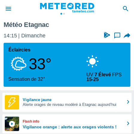
Météo Etagnac
e
ntialité
14:15
Dimanche
...
enu de
o.com
Éclaircies
o.com) a
33°
aré par
onnels
UV
7 Élevé
FPS
arantir
Sensation de 32°
15-25
té des
ions
. Vous
accéder
Vigilance jaune
e en
Alerte orages de niveau modéré à Etagnac aujourd’hui
 les
s :
Flash info
Vigilance orange : alerte aux orages violents !
r les