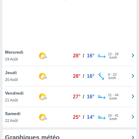
logies
e
s
tez pas
ation de
, vous
z à
à notre
Mercredi
12
-
29
28°
/
16°
km/h
19 Août
.com.
 cas,
Jeudi
6
-
22
us
28°
/
16°
km/h
20 Août
ns que
s
Vendredi
21
-
44
27°
/
16°
ires
km/h
21 Août
urer la
on sur le
Samedi
16
-
41
 seront
25°
/
14°
km/h
22 Août
, et que
ies ne
as
Graphiques météo