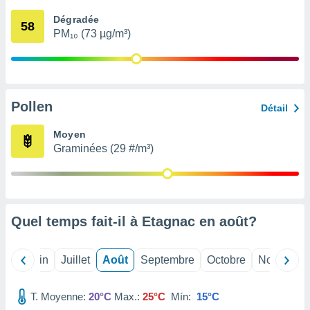
nées
Dégradée
lles sur
58
PM₁₀ (73 µg/m³)
d'un
égitime,
vous
vous
 Pour ce
ous
Pollen
Détail
etirer
Moyen
ement
Graminées (29 #/m³)
 opposer
ement
nées à
ment en
 sur «
res
» ou
Quel temps fait-il à Etagnac en
août
?
e
que de
kies
Mai
Juin
Juillet
Août
Septembre
Octobre
Novembre
ite web.
T. Moyenne:
20°C
Max.:
25°C
Mín:
15°C
t nos