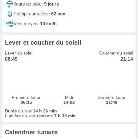
ires
Jours de pluie:
9
jours
ons le
ent des
Précip. cumulées:
62 mm
es
Vent moyen:
10 km/h
 :
et/ou
 à des
Lever et coucher du soleil
ions sur
eil,
Lever du soleil
Coucher du soleil
des
06:49
21:14
limitées
nner la
, créer
ils pour
ité
lisée,
Première lueur
Midi
Dernière lueur
06:15
14:02
21:48
des
our
Durée du jour
14 h 26 min
nner des
Lumière du jour restante
7 h 33 min
és
lisées,
Calendrier lunaire
s profils
enus