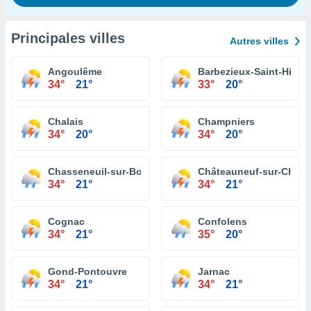
Principales villes
Autres villes
Angoulême
Barbezieux-Saint-Hilair
34°
21°
33°
20°
Chalais
Champniers
34°
20°
34°
20°
Chasseneuil-sur-Bonnieure
Châteauneuf-sur-Chare
34°
21°
34°
21°
Cognac
Confolens
34°
21°
35°
20°
Gond-Pontouvre
Jarnac
34°
21°
34°
21°