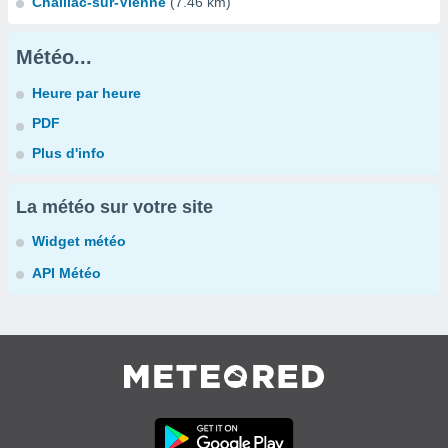
Chaillac-sur-Vienne
(7.46 km)
Météo...
Heure par heure
PDF
Plus d'info
La météo sur votre site
Widget météo
API Météo