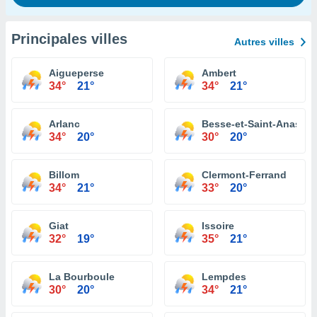
Principales villes
Autres villes
Aigueperse
Ambert
34°
21°
34°
21°
Arlanc
Besse-et-Saint-Anastai
34°
20°
30°
20°
Billom
Clermont-Ferrand
34°
21°
33°
20°
Giat
Issoire
32°
19°
35°
21°
La Bourboule
Lempdes
30°
20°
34°
21°