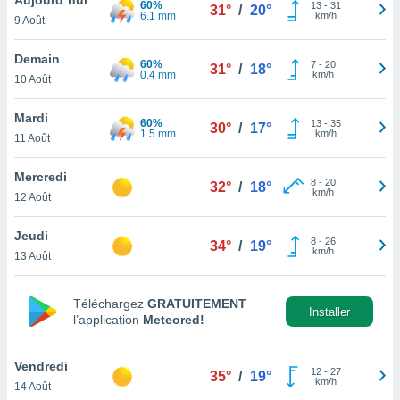
60%
n «
13
-
31
31°
/
20°
6.1 mm
km/h
9 Août
 et
r »,
cédez au
Demain
60%
7
-
20
31°
/
18°
 et vous
0.4 mm
km/h
10 Août
z
ation de
Mardi
60%
13
-
35
30°
/
17°
1.5 mm
km/h
11 Août
qu'ils
 nous ou
aires,
Mercredi
8
-
20
32°
/
18°
km/h
12 Août
nt de
t
Jeudi
8
-
26
er le
34°
/
19°
km/h
13 Août
ement
te, ainsi
Téléchargez
GRATUITEMENT
per un
Installer
l’application
Meteored!
écifique
us
de la
Vendredi
12
-
27
35°
/
19°
 et du
km/h
14 Août