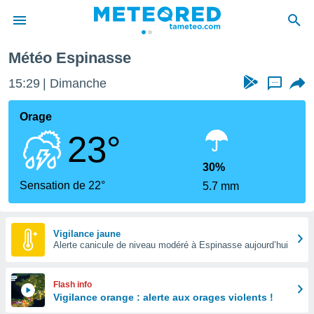
Météo Espinasse
e
ntialité
15:29
Dimanche
...
enu de
o.com
Orage
o.com) a
23°
aré par
onnels
30%
arantir
Sensation de 22°
5.7 mm
té des
ions
. Vous
accéder
Vigilance jaune
e en
Alerte canicule de niveau modéré à Espinasse aujourd’hui
 les
s :
Flash info
Vigilance orange : alerte aux orages violents !
r les