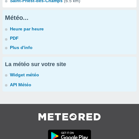
Saint-Priest-des-Champs
(6.5 km)
Météo...
Heure par heure
PDF
Plus d'info
La météo sur votre site
Widget météo
API Météo