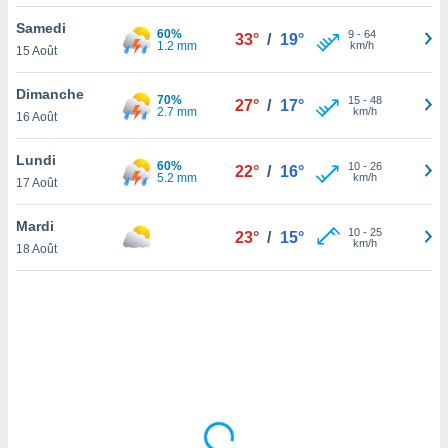
lisé en
Samedi
 de
60%
9
-
64
33°
/
19°
1.2 mm
km/h
15 Août
. Vous
rouver
Dimanche
70%
15
-
48
27°
/
17°
ations
2.7 mm
km/h
16 Août
re
que de
Lundi
60%
kies
10
-
26
22°
/
16°
5.2 mm
km/h
17 Août
r votre
ement à
ment en
Mardi
10
-
25
23°
/
15°
sur le
km/h
18 Août
res des
kies
le au
page de
te web.
MENT,
 les