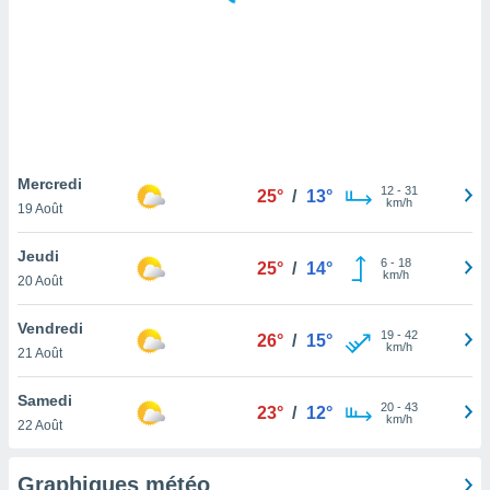
logies
e
s
tez pas
ation de
, vous
z à
à notre
Mercredi
12
-
31
25°
/
13°
km/h
19 Août
.com.
 cas,
Jeudi
6
-
18
us
25°
/
14°
km/h
20 Août
ns que
s
Vendredi
19
-
42
26°
/
15°
ires
km/h
21 Août
urer la
on sur le
Samedi
20
-
43
 seront
23°
/
12°
km/h
22 Août
, et que
ies ne
as
Graphiques météo