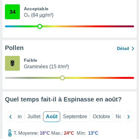
nées
Acceptable
lles sur
34
O₃ (84 µg/m³)
d'un
égitime,
vous
vous
 Pour ce
ous
Pollen
Détail
etirer
Faible
ement
Graminées (15 #/m³)
 opposer
ement
nées à
ment en
 sur «
res
» ou
Quel temps fait-il à Espinasse en
août
?
e
que de
kies
Mai
Juin
Juillet
Août
Septembre
Octobre
Novembre
ite web.
T. Moyenne:
18°C
Max.:
24°C
Mín:
13°C
t nos