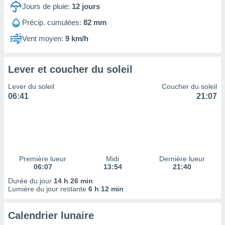
ires
Jours de pluie:
12
jours
ons le
ent des
Précip. cumulées:
82 mm
es
Vent moyen:
9 km/h
 :
et/ou
 à des
Lever et coucher du soleil
ions sur
eil,
Lever du soleil
Coucher du soleil
des
06:41
21:07
limitées
nner la
, créer
ils pour
ité
lisée,
Première lueur
Midi
Dernière lueur
06:07
13:54
21:40
des
our
Durée du jour
14 h 26 min
nner des
Lumière du jour restante
6 h 12 min
és
lisées,
Calendrier lunaire
s profils
enus