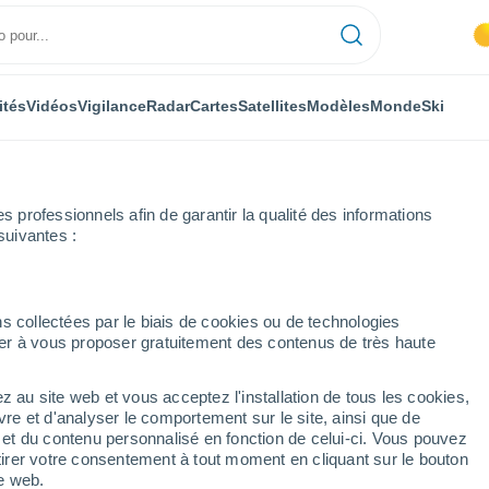
ités
Vidéos
Vigilance
Radar
Cartes
Satellites
Modèles
Monde
Ski
professionnels afin de garantir la qualité des informations
suivantes :
s collectées par le biais de cookies ou de technologies
nuer à vous proposer gratuitement des contenus de très haute
z au site web et vous acceptez l'installation de tous les cookies,
...
vre et d'analyser le comportement sur le site, ainsi que de
é et du contenu personnalisé en fonction de celui-ci. Vous pouvez
Heure par heure
tirer votre consentement à tout moment en cliquant sur le bouton
Intervalles nuageux dans les
te web.
prochaines heures