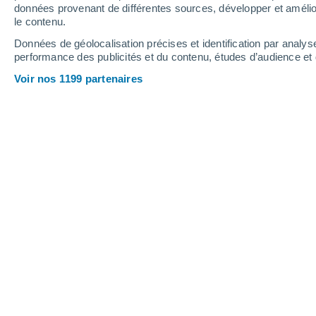
données provenant de différentes sources, développer et amélior
le contenu.
31°
/
18°
36°
/
21°
29°
/
19°
Données de géolocalisation précises et identification par analys
performance des publicités et du contenu, études d’audience e
11
-
31
km/h
12
-
35
km/h
11
18
-
44
km/h
Voir nos 1199 partenaires
Météo Espérausses aujourd´hui
, 6 ao
Ciel dégagé
20°
06:00
T. ressentie
20°
Ensoleillé
20°
07:00
T. ressentie
20°
Ensoleillé
21°
08:00
T. ressentie
21°
Ensoleillé
23°
09:00
T. ressentie
25°