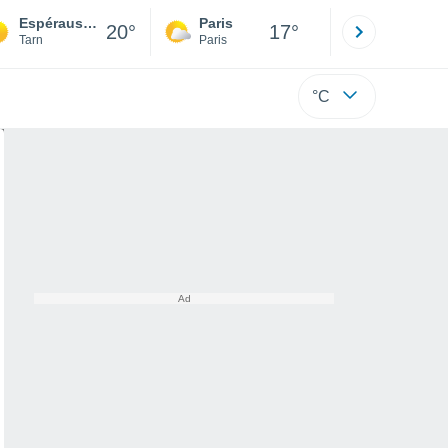
Espérausses
Paris
Montpelli
20°
17°
Tarn
Paris
Hérault
°C