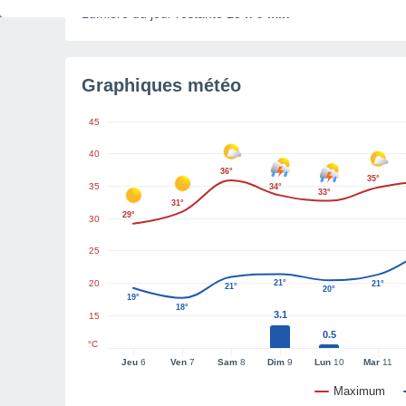
Lumière du jour restante
15 h 9 min
Graphiques météo
45
40
36°
35°
35
34°
33°
31°
29°
30
25
20
21°
21°
21°
20°
19°
18°
3.1
15
0.5
°C
Jeu
6
Ven
7
Sam
8
Dim
9
Lun
10
Mar
11
Maximum