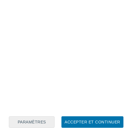
Calendrier lunaire
Lun
Mar
Mer
Jeu
Ven
Sam
Dim
6
7
8
9
10
11
12
13
14
15
16
17
18
19
PARAMÈTRES
ACCEPTER ET CONTINUER