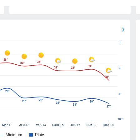
30
36°
35°
34°
33°
32°
32°
20
28°
24°
10
20°
20°
20°
19°
18°
17°
mm
Mer
12
Jeu
13
Ven
14
Sam
15
Dim
16
Lun
17
Mar
18
Minimum
Pluie