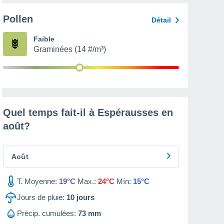
Pollen
Détail
Faible
Graminées (14 #/m³)
Quel temps fait-il à Espérausses en
août
?
Août
T. Moyenne:
19°C
Max.:
24°C
Mín:
15°C
Jours de pluie:
10
jours
Précip. cumulées:
73 mm