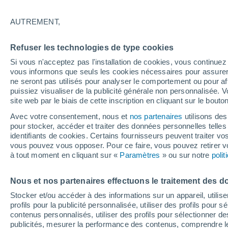
20°
AUTREMENT,
Nord
Refuser les technologies de type cookies
Sensation de 20°
9
-
19 km/
Si vous n'acceptez pas l'installation de cookies, vous continu
vous informons que seuls les cookies nécessaires pour assurer la
ne seront pas utilisés pour analyser le comportement ou pour af
puissiez visualiser de la publicité générale non personnalisée. V
Flash info
site web par le biais de cette inscription en cliquant sur le bouto
Découvrez la tendance météo entre août et oc
Avec votre consentement, nous et
nos partenaires
utilisons des
pour stocker, accéder et traiter des données personnelles telles 
Météo 1 - 7 jours
Heure par heure
Actualité
Carte 
identifiants de cookies. Certains fournisseurs peuvent traiter vo
vous pouvez vous opposer. Pour ce faire, vous pouvez retirer
à tout moment en cliquant sur «
Paramètres
» ou sur notre
poli
Demain
Samedi
D
Aujourd´hui
Nous et nos partenaires effectuons le traitement des d
7 Août
8 Août
6 Août
Stocker et/ou accéder à des informations sur un appareil, utilise
profils pour la publicité personnalisée, utiliser des profils pour 
contenus personnalisés, utiliser des profils pour sélectionner
publicités, mesurer la performance des contenus, comprendre le