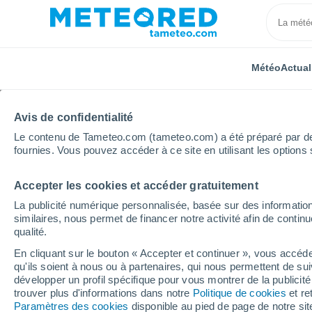
Météo
Actual
Avis de confidentialité
Le contenu de Tameteo.com (tameteo.com) a été préparé par des 
fournies. Vous pouvez accéder à ce site en utilisant les options 
Accepter les cookies et accéder gratuitement
Accueil
Occitanie
Tarn
Espérausses
La publicité numérique personnalisée, basée sur des information
similaires, nous permet de financer notre activité afin de conti
Météo Espérausses
qualité.
En cliquant sur le bouton « Accepter et continuer », vous accéde
06:29
Jeudi
qu'ils soient à nous ou à partenaires, qui nous permettent de sui
développer un profil spécifique pour vous montrer de la publicit
trouver plus d'informations dans notre
Politique de cookies
et re
Ensoleillé
Paramètres des cookies
disponible au pied de page de notre si