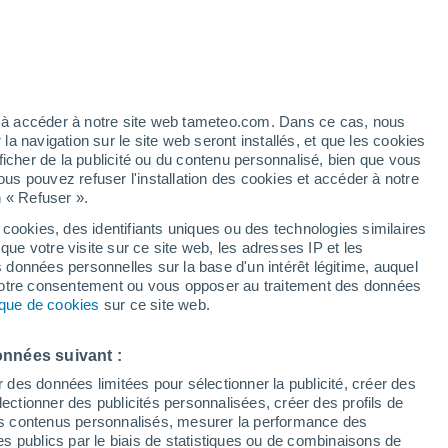
h
ez à accéder à notre site web tameteo.com. Dans ce cas, nous
 navigation sur le site web seront installés, et que les cookies
ficher de la publicité ou du contenu personnalisé, bien que vous
ous pouvez refuser l'installation des cookies et accéder à notre
n « Refuser ».
tobre
 cookies, des identifiants uniques ou des technologies similaires
que votre visite sur ce site web, les adresses IP et les
des températures
Radar de pluie
Satellites
Modèles
s données personnelles sur la base d'un intérêt légitime, auquel
 votre consentement ou vous opposer au traitement des données
tique de cookies
sur ce site web.
imanche
Lundi
Mardi
Mercredi
onnées suivant :
9 Août
10 Août
11 Août
12 Août
r des données limitées pour sélectionner la publicité, créer des
sélectionner des publicités personnalisées, créer des profils de
 des contenus personnalisés, mesurer la performance des
s publics par le biais de statistiques ou de combinaisons de
80%
50%