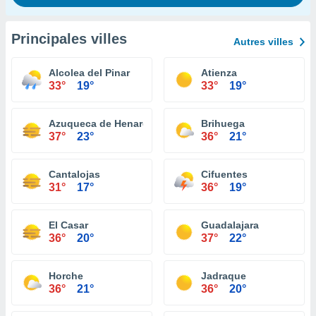
Principales villes
Autres villes
Alcolea del Pinar
Atienza
33°
19°
33°
19°
Azuqueca de Henares
Brihuega
37°
23°
36°
21°
Cantalojas
Cifuentes
31°
17°
36°
19°
El Casar
Guadalajara
36°
20°
37°
22°
Horche
Jadraque
36°
21°
36°
20°