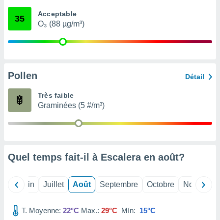
nées
Acceptable
lles sur
35
O₃ (88 µg/m³)
d'un
égitime,
vous
vous
 Pour ce
ous
Pollen
Détail
etirer
Très faible
ement
Graminées (5 #/m³)
 opposer
ement
nées à
ment en
 sur «
res
» ou
Quel temps fait-il à Escalera en
août
?
e
que de
kies
Mai
Juin
Juillet
Août
Septembre
Octobre
Novembre
ite web.
T. Moyenne:
22°C
Max.:
29°C
Mín:
15°C
t nos