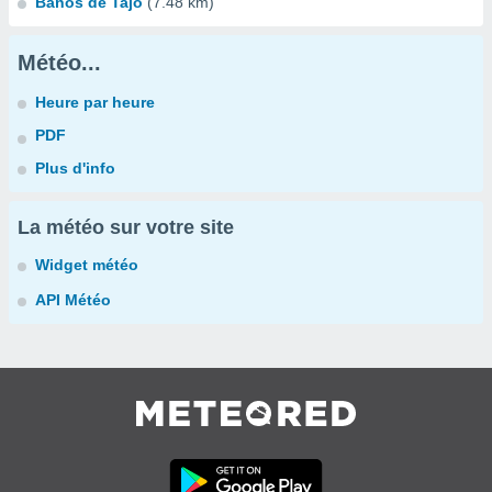
Baños de Tajo
(7.48 km)
Météo...
Heure par heure
PDF
Plus d'info
La météo sur votre site
Widget météo
API Météo