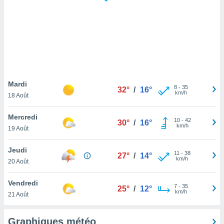
logies
e
s
tez pas
ation de
, vous
z à
à notre
Mardi
8
-
35
32°
/
16°
km/h
18 Août
.com.
 cas,
Mercredi
10
-
42
us
30°
/
16°
km/h
19 Août
ns que
s
Jeudi
11
-
38
27°
/
14°
ires
km/h
20 Août
urer la
on sur le
Vendredi
7
-
35
 seront
25°
/
12°
km/h
21 Août
, et que
ies ne
as
Graphiques météo