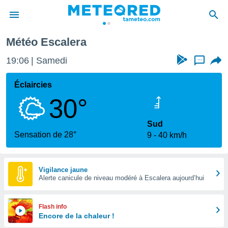
ara
Escalera
Météo Escalera
e
ntialité
19:06
Samedi
...
enu de
o.com
Éclaircies
o.com) a
30°
aré par
onnels
Sud
arantir
Sensation de 28°
9
40 km/h
té des
ions
. Vous
accéder
Vigilance jaune
e en
Alerte canicule de niveau modéré à Escalera aujourd’hui
 les
s :
Flash info
Encore de la chaleur !
r les