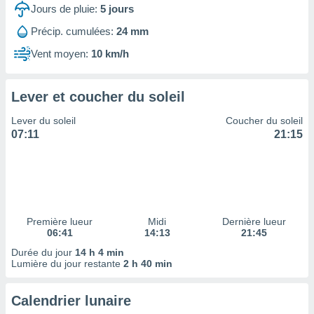
ires
Jours de pluie:
5
jours
ons le
ent des
Précip. cumulées:
24 mm
es
Vent moyen:
10 km/h
 :
et/ou
 à des
Lever et coucher du soleil
ions sur
eil,
Lever du soleil
Coucher du soleil
des
07:11
21:15
limitées
nner la
, créer
ils pour
ité
lisée,
Première lueur
Midi
Dernière lueur
06:41
14:13
21:45
des
our
Durée du jour
14 h 4 min
nner des
Lumière du jour restante
2 h 40 min
és
lisées,
Calendrier lunaire
s profils
enus