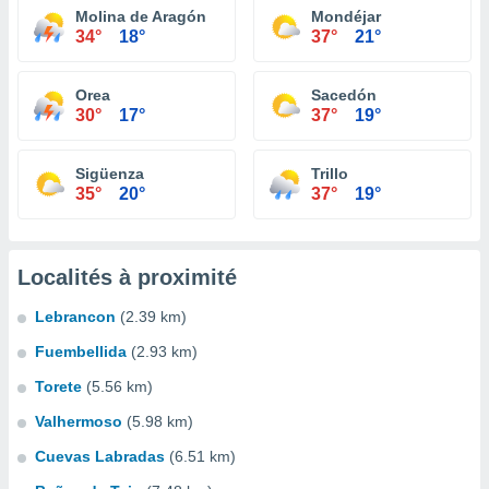
Molina de Aragón
Mondéjar
34°
18°
37°
21°
Orea
Sacedón
30°
17°
37°
19°
Sigüenza
Trillo
35°
20°
37°
19°
Localités à proximité
Lebrancon
(2.39 km)
Fuembellida
(2.93 km)
Torete
(5.56 km)
Valhermoso
(5.98 km)
Cuevas Labradas
(6.51 km)