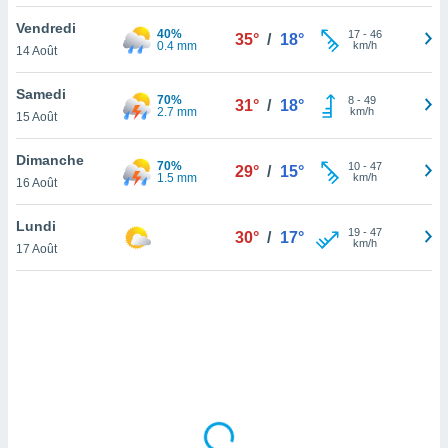
lisé en
Vendredi
 de
40%
17
-
46
35°
/
18°
0.4 mm
km/h
14 Août
. Vous
rouver
Samedi
70%
8
-
49
31°
/
18°
ations
2.7 mm
km/h
15 Août
re
que de
Dimanche
70%
kies
10
-
47
29°
/
15°
1.5 mm
km/h
16 Août
r votre
ement à
ment en
Lundi
19
-
47
30°
/
17°
sur le
km/h
17 Août
res des
kies
le au
page de
te web.
MENT,
 les