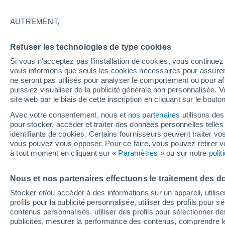
22°
AUTREMENT,
Nord-est
Refuser les technologies de type cookies
Sensation de 22°
14
-
31 km
Si vous n'acceptez pas l'installation de cookies, vous continu
vous informons que seuls les cookies nécessaires pour assurer la
ne seront pas utilisés pour analyser le comportement ou pour af
puissiez visualiser de la publicité générale non personnalisée. V
Actualité
site web par le biais de cette inscription en cliquant sur le bouto
Le réchauffement climatique modifie le goût 
nos aliments
Avec votre consentement, nous et
nos partenaires
utilisons des
pour stocker, accéder et traiter des données personnelles telles 
Météo 1 - 7 jours
Heure par heure
Actualité
Carte
identifiants de cookies. Certains fournisseurs peuvent traiter vo
vous pouvez vous opposer. Pour ce faire, vous pouvez retirer
à tout moment en cliquant sur «
Paramètres
» ou sur notre
poli
Demain
Dimanche
Aujourd´hui
Nous et nos partenaires effectuons le traitement des d
8 Août
9 Août
7 Août
Stocker et/ou accéder à des informations sur un appareil, utilise
profils pour la publicité personnalisée, utiliser des profils pour 
contenus personnalisés, utiliser des profils pour sélectionner
publicités, mesurer la performance des contenus, comprendre le
50%