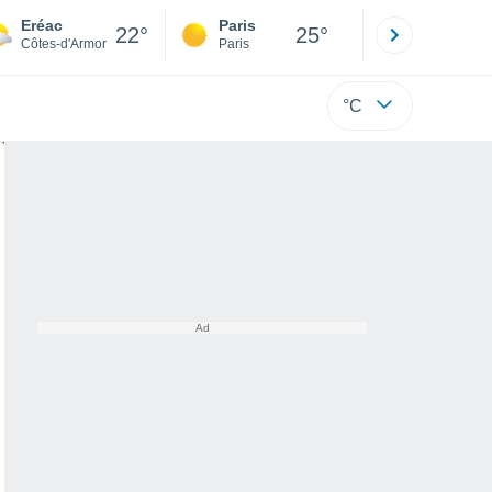
Eréac
Paris
Montpelli
22°
25°
Côtes-d'Armor
Paris
Hérault
°C