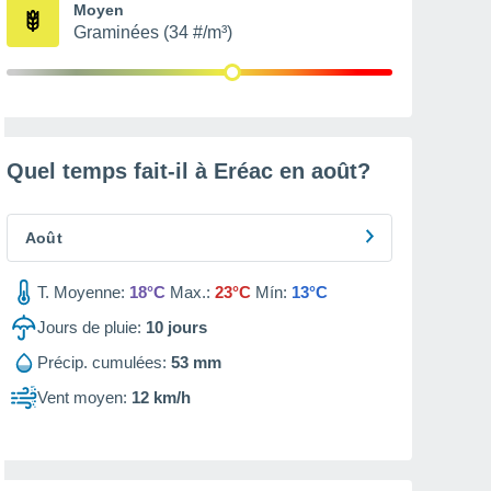
Moyen
Graminées (34 #/m³)
Quel temps fait-il à Eréac en
août
?
Août
T. Moyenne:
18°C
Max.:
23°C
Mín:
13°C
Jours de pluie:
10
jours
Précip. cumulées:
53 mm
Vent moyen:
12 km/h