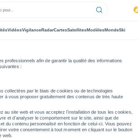
ités
Vidéos
Vigilance
Radar
Cartes
Satellites
Modèles
Monde
Ski
professionnels afin de garantir la qualité des informations
suivantes :
s collectées par le biais de cookies ou de technologies
nuer à vous proposer gratuitement des contenus de très haute
z au site web et vous acceptez l'installation de tous les cookies,
...
vre et d'analyser le comportement sur le site, ainsi que de
é et du contenu personnalisé en fonction de celui-ci. Vous pouvez
Heure par heure
tirer votre consentement à tout moment en cliquant sur le bouton
Intervalles nuageux dans les
te web.
prochaines heures