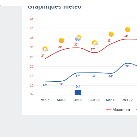
Graphiques météo
45
40
34°
35
32°
30°
30
29°
27°
24°
25
20
22°
15
17°
17°
16°
12°
12°
10
0.4
°C
Ven
7
Sam
8
Dim
9
Lun
10
Mar
11
Mer
12
Maximum