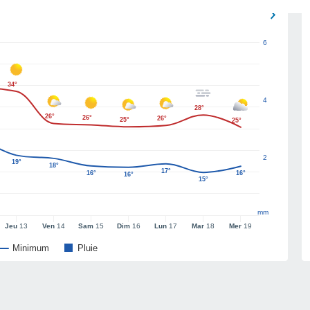
6
34°
4
28°
26°
26°
26°
25°
25°
2
19°
18°
17°
16°
16°
16°
15°
mm
Jeu
13
Ven
14
Sam
15
Dim
16
Lun
17
Mar
18
Mer
19
Minimum
Pluie