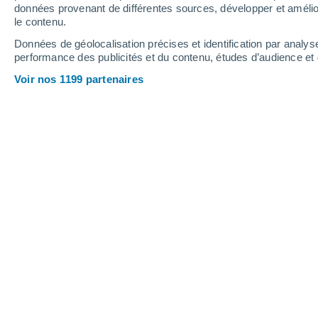
0.4 mm
données provenant de différentes sources, développer et amélior
le contenu.
29°
/
12°
30°
/
17°
24°
/
12°
Données de géolocalisation précises et identification par analys
performance des publicités et du contenu, études d’audience e
10
-
22
km/h
17
-
36
km/h
16
14
-
31
km/h
Voir nos 1199 partenaires
Météo Eréac aujourd´hui
, 7 août
Éclaircies
24°
17:00
T. ressentie
25°
Éclaircies
23°
18:00
T. ressentie
25°
Éclaircies
22°
19:00
T. ressentie
22°
Éclaircies
21°
20:00
T. ressentie
21°