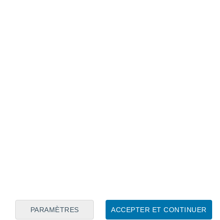
Calendrier lunaire
Lun
Mar
Mer
Jeu
Ven
Sam
Dim
7
8
9
10
11
12
13
14
15
16
17
18
19
20
PARAMÈTRES
ACCEPTER ET CONTINUER