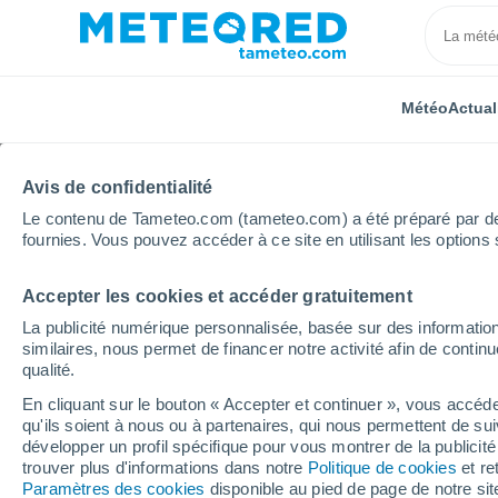
Météo
Actual
Avis de confidentialité
Le contenu de Tameteo.com (tameteo.com) a été préparé par des 
fournies. Vous pouvez accéder à ce site en utilisant les options 
Accepter les cookies et accéder gratuitement
Accueil
Région Bretagne
Côtes-d'Armor
Eréac
La publicité numérique personnalisée, basée sur des information
similaires, nous permet de financer notre activité afin de conti
Météo Eréac
qualité.
En cliquant sur le bouton « Accepter et continuer », vous accéde
18:48
Vendredi
qu'ils soient à nous ou à partenaires, qui nous permettent de sui
développer un profil spécifique pour vous montrer de la publicit
trouver plus d'informations dans notre
Politique de cookies
et re
Éclaircies
Paramètres des cookies
disponible au pied de page de notre si