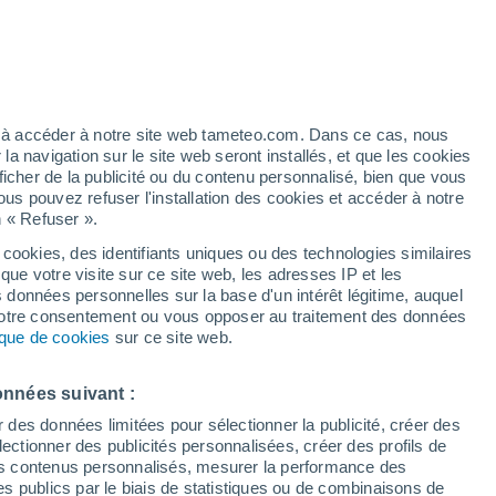
Les températures augmentent
Durant la journée de demain
/h
ez à accéder à notre site web tameteo.com. Dans ce cas, nous
 navigation sur le site web seront installés, et que les cookies
ficher de la publicité ou du contenu personnalisé, bien que vous
ous pouvez refuser l'installation des cookies et accéder à notre
n « Refuser ».
de
 cookies, des identifiants uniques ou des technologies similaires
que votre visite sur ce site web, les adresses IP et les
 de couverture nuageuse
Radar de pluie
Satellites
Modèles
s données personnelles sur la base d'un intérêt légitime, auquel
 votre consentement ou vous opposer au traitement des données
tique de cookies
sur ce site web.
Lundi
Mardi
Mercredi
Jeudi
onnées suivant :
10 Août
11 Août
12 Août
13 Août
r des données limitées pour sélectionner la publicité, créer des
sélectionner des publicités personnalisées, créer des profils de
 des contenus personnalisés, mesurer la performance des
s publics par le biais de statistiques ou de combinaisons de