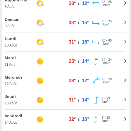
n «
13
-
28
28°
/
12°
km/h
8 Août
 et
r »,
cédez au
Demain
15
-
35
33°
/
15°
 et vous
km/h
9 Août
z
ation de
Lundi
20
-
45
31°
/
16°
km/h
10 Août
qu'ils
 nous ou
aires,
Mardi
14
-
34
25°
/
14°
km/h
11 Août
nt de
t
Mercredi
13
-
28
er le
28°
/
12°
km/h
12 Août
ement
te, ainsi
Jeudi
7
-
23
31°
/
14°
km/h
per un
13 Août
écifique
us
Vendredi
6
-
20
de la
32°
/
16°
km/h
14 Août
 et du