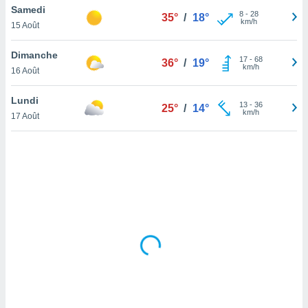
Samedi
lisé en
8
-
28
35°
/
18°
km/h
 de
15 Août
. Vous
rouver
Dimanche
17
-
68
36°
/
19°
km/h
16 Août
ations
re
Lundi
que de
13
-
36
25°
/
14°
km/h
kies
17 Août
r votre
ement à
ment en
sur le
res des
kies
le au
page de
te web.
MENT,
 les