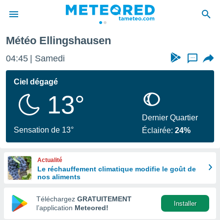
Météo Ellingshausen
e
ntialité
04:45
Samedi
...
enu de
o.com
Ciel dégagé
o.com) a
13°
aré par
onnels
Dernier Quartier
arantir
Sensation de 13°
Éclairée:
24%
té des
ions
. Vous
Actualité
accéder
Le réchauffement climatique modifie le goût de
e en
nos aliments
 les
Téléchargez
GRATUITEMENT
s :
Installer
l’application
Meteored!
r les