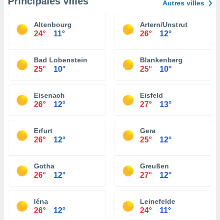
Principales villes
Autres villes
Altenbourg
Artern/Unstrut
24°
11°
26°
12°
Bad Lobenstein
Blankenberg
25°
10°
25°
10°
Eisenach
Eisfeld
26°
12°
27°
13°
Erfurt
Gera
26°
12°
25°
12°
Gotha
Greußen
26°
12°
27°
12°
Iéna
Leinefelde
26°
12°
24°
11°