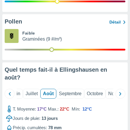
nées
lles sur
d'un
égitime,
Pollen
Détail
vous
vous
Faible
 Pour ce
Graminées (9 #/m³)
ous
etirer
ement
 opposer
Quel temps fait-il à Ellingshausen en
ement
nées à
août
?
ment en
 sur «
res
» ou
Mai
Juin
Juillet
Août
Septembre
Octobre
Novembre
e
que de
kies
T. Moyenne:
17°C
Max.:
22°C
Mín:
12°C
ite web.
Jours de pluie:
13
jours
t nos
Précip. cumulées:
78 mm