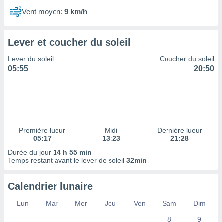
ires
ons le
Vent moyen:
9 km/h
ent des
es
 :
Lever et coucher du soleil
et/ou
Lever du soleil
Coucher du soleil
 à des
05:55
20:50
ions sur
eil,
des
limitées
nner la
, créer
Première lueur
Midi
Dernière lueur
ils pour
05:17
13:23
21:28
ité
Durée du jour
14 h 55 min
lisée,
Temps restant avant le lever de soleil
32min
des
our
nner des
Calendrier lunaire
és
lisées,
Lun
Mar
Mer
Jeu
Ven
Sam
Dim
s profils
8
9
enus