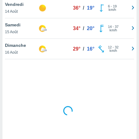
Vendredi
lisé en
6
-
19
36°
/
19°
km/h
 de
14 Août
. Vous
rouver
Samedi
14
-
37
34°
/
20°
km/h
15 Août
ations
re
Dimanche
que de
12
-
32
29°
/
16°
km/h
kies
16 Août
r votre
ement à
ment en
sur le
res des
kies
le au
page de
te web.
MENT,
 les