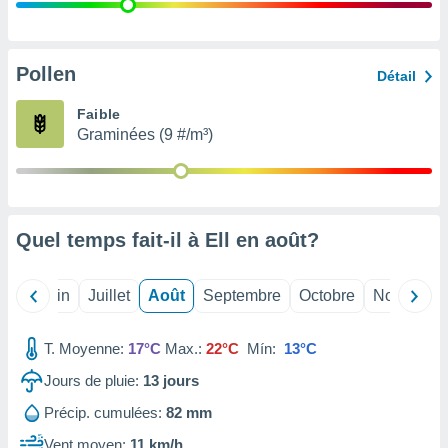
nées
lles sur
d'un
égitime,
Pollen
Détail
vous
vous
Faible
 Pour ce
Graminées (9 #/m³)
ous
etirer
ement
 opposer
Quel temps fait-il à Ell en
août
?
ement
nées à
ment en
Mai
Juin
Juillet
Août
Septembre
Octobre
Novembre
 sur «
res
» ou
e
T. Moyenne:
17°C
Max.:
22°C
Mín:
13°C
que de
kies
Jours de pluie:
13
jours
ite web.
Précip. cumulées:
82 mm
t nos
Vent moyen:
11 km/h