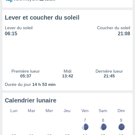
ires
ons le
ent des
Lever et coucher du soleil
es
 :
Lever du soleil
Coucher du soleil
et/ou
06:15
21:08
 à des
ions sur
eil,
des
limitées
Première lueur
Midi
Dernière lueur
nner la
05:37
13:42
21:45
, créer
ils pour
Durée du jour
14 h 53 min
ité
lisée,
Calendrier lunaire
des
our
Lun
Mar
Mer
Jeu
Ven
Sam
Dim
nner des
és
7
8
9
lisées,
s profils
enus