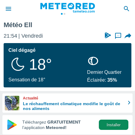
Météo Ell
e
ntialité
21:54
Vendredi
...
enu de
o.com
Ciel dégagé
o.com) a
18°
aré par
onnels
Dernier Quartier
arantir
Sensation de 18°
Éclairée:
35%
té des
ions
. Vous
Actualité
accéder
Le réchauffement climatique modifie le goût de
e en
nos aliments
 les
Téléchargez
GRATUITEMENT
s :
Installer
l’application
Meteored!
r les