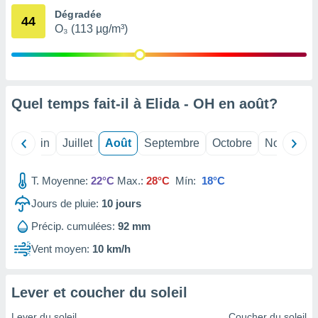
nées
Dégradée
44
lles sur
O₃ (113 µg/m³)
d'un
égitime,
vous
vous
 Pour ce
Quel temps fait-il à Elida - OH en
août
?
ous
etirer
Mai
Juin
Juillet
Août
Septembre
Octobre
Novembre
ement
 opposer
ement
T. Moyenne:
22°C
Max.:
28°C
Mín:
18°C
nées à
ment en
Jours de pluie:
10
jours
 sur «
res
» ou
Précip. cumulées:
92 mm
e
Vent moyen:
10 km/h
que de
kies
ite web.
Lever et coucher du soleil
t nos
Lever du soleil
Coucher du soleil