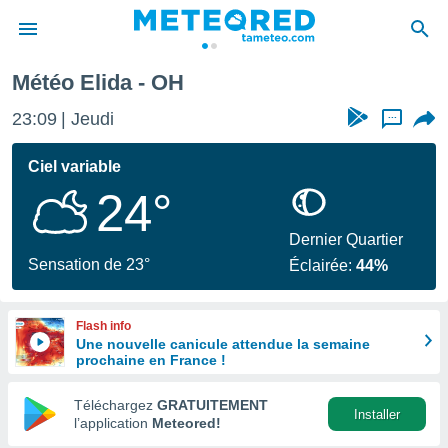
Météo Elida - OH
e
ntialité
23:09
Jeudi
...
enu de
o.com
Ciel variable
o.com) a
24°
aré par
onnels
Dernier Quartier
arantir
Sensation de 23°
Éclairée:
44%
té des
ions
. Vous
Flash info
accéder
Une nouvelle canicule attendue la semaine
e en
prochaine en France !
 les
Téléchargez
GRATUITEMENT
s :
Installer
l’application
Meteored!
r les