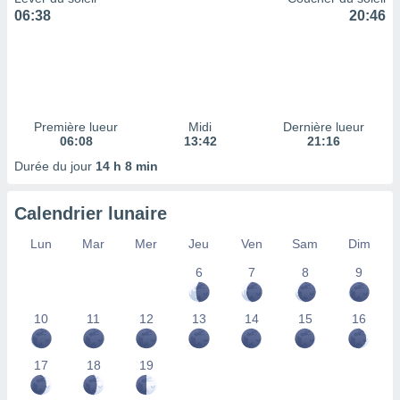
ires
06:38
20:46
ons le
ent des
es
 :
et/ou
 à des
Première lueur
Midi
Dernière lueur
ions sur
06:08
13:42
21:16
eil,
des
Durée du jour
14 h 8 min
limitées
Calendrier lunaire
nner la
, créer
Lun
Mar
Mer
Jeu
Ven
Sam
Dim
ils pour
ité
6
7
8
9
lisée,
des
our
10
11
12
13
14
15
16
nner des
és
lisées,
17
18
19
s profils
enus