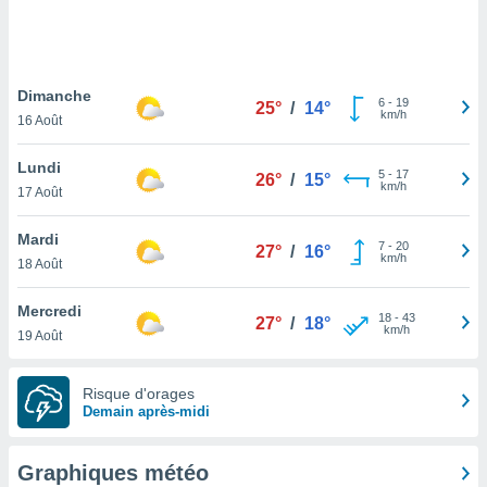
logies
e
s
Dimanche
tez pas
6
-
19
25°
/
14°
km/h
ation de
16 Août
, vous
z à
Lundi
5
-
17
26°
/
15°
à notre
km/h
17 Août
.com.
Mardi
 cas,
7
-
20
27°
/
16°
km/h
us
18 Août
ns que
s
Mercredi
18
-
43
27°
/
18°
km/h
19 Août
ires
urer la
on sur le
Risque d'orages
 seront
Demain après-midi
, et que
ies ne
as
Graphiques météo