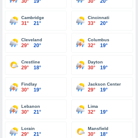
30°
19°
30°
20°
Cambridge
Cincinnati
31°
21°
33°
20°
Cleveland
Columbus
29°
20°
32°
19°
Crestline
Dayton
29°
18°
30°
19°
Findlay
Jackson Center
30°
19°
29°
19°
Lebanon
Lima
30°
21°
32°
19°
Lorain
Mansfield
29°
21°
30°
18°