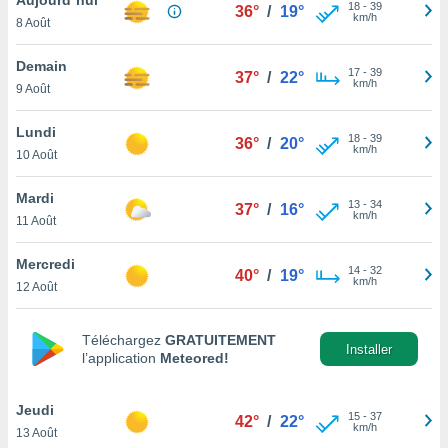
n «
18
-
39
36°
/
19°
km/h
8 Août
 et
r »,
cédez au
Demain
17
-
39
37°
/
22°
 et vous
km/h
9 Août
z
ation de
Lundi
18
-
39
36°
/
20°
km/h
10 Août
qu'ils
 nous ou
aires,
Mardi
13
-
34
37°
/
16°
km/h
11 Août
nt de
t
Mercredi
14
-
32
er le
40°
/
19°
km/h
12 Août
ement
te, ainsi
Téléchargez
GRATUITEMENT
per un
Installer
l’application
Meteored!
écifique
us
de la
Jeudi
15
-
37
42°
/
22°
 et du
km/h
13 Août