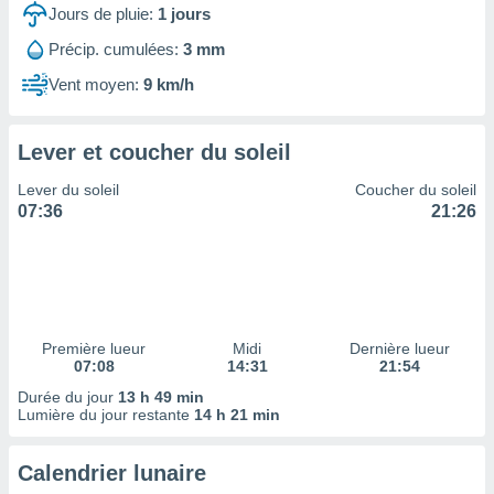
ires
Jours de pluie:
1
jours
ons le
ent des
Précip. cumulées:
3 mm
es
Vent moyen:
9 km/h
 :
et/ou
 à des
Lever et coucher du soleil
ions sur
eil,
Lever du soleil
Coucher du soleil
des
07:36
21:26
limitées
nner la
, créer
ils pour
ité
lisée,
Première lueur
Midi
Dernière lueur
07:08
14:31
21:54
des
our
Durée du jour
13 h 49 min
nner des
Lumière du jour restante
14 h 21 min
és
lisées,
Calendrier lunaire
s profils
enus