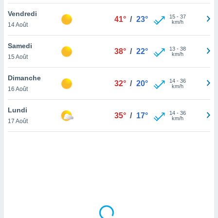
lisé en
Vendredi
 de
15
-
37
41°
/
23°
km/h
14 Août
. Vous
rouver
Samedi
13
-
38
38°
/
22°
ations
km/h
15 Août
re
que de
Dimanche
kies
14
-
36
32°
/
20°
km/h
16 Août
r votre
ement à
ment en
Lundi
14
-
36
35°
/
17°
sur le
km/h
17 Août
res des
kies
le au
page de
te web.
MENT,
 les