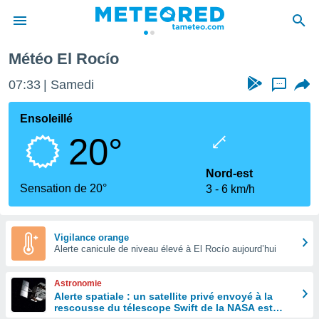
cío
Météo El Rocío
e
ntialité
07:33
Samedi
...
enu de
o.com
Ensoleillé
o.com) a
20°
aré par
onnels
Nord-est
arantir
Sensation de 20°
3
6 km/h
té des
ions
. Vous
accéder
Vigilance orange
e en
Alerte canicule de niveau élevé à El Rocío aujourd’hui
 les
Astronomie
s :
Alerte spatiale : un satellite privé envoyé à la
rescousse du télescope Swift de la NASA est
r les