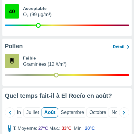
nées
Acceptable
lles sur
40
O₃ (99 µg/m³)
d'un
égitime,
vous
vous
 Pour ce
ous
Pollen
Détail
etirer
Faible
ement
Graminées (12 #/m³)
 opposer
ement
nées à
ment en
 sur «
res
» ou
Quel temps fait-il à El Rocío en
août
?
e
que de
kies
Mai
Juin
Juillet
Août
Septembre
Octobre
Novembre
ite web.
T. Moyenne:
27°C
Max.:
33°C
Mín:
20°C
t nos