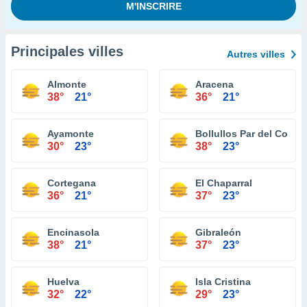
Principales villes
Autres villes
Almonte
Aracena
38°
21°
36°
21°
Ayamonte
Bollullos Par del Cond
30°
23°
38°
23°
Cortegana
El Chaparral
36°
21°
37°
23°
Encinasola
Gibraleón
38°
21°
37°
23°
Huelva
Isla Cristina
32°
22°
29°
23°