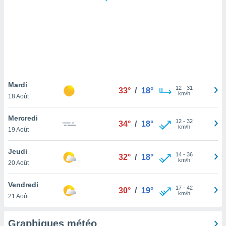
logies
e
s
tez pas
ation de
, vous
z à
à notre
Mardi
12
-
31
33°
/
18°
km/h
18 Août
.com.
 cas,
Mercredi
12
-
32
us
34°
/
18°
km/h
19 Août
ns que
s
Jeudi
14
-
36
32°
/
18°
ires
km/h
20 Août
urer la
on sur le
Vendredi
17
-
42
 seront
30°
/
19°
km/h
21 Août
, et que
ies ne
as
Graphiques météo